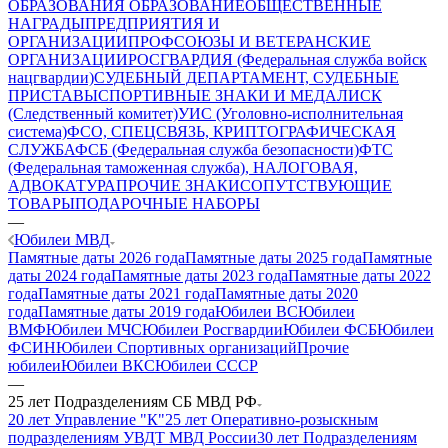
ОБРАЗОВАНИЯ
ОБРАЗОВАНИЕ
ОБЩЕСТВЕННЫЕ
НАГРАДЫ
ПРЕДПРИЯТИЯ И
ОРГАНИЗАЦИИ
ПРОФСОЮЗЫ И ВЕТЕРАНСКИЕ
ОРГАНИЗАЦИИ
РОСГВАРДИЯ (Федеральная служба войск
нацгвардии)
СУДЕБНЫЙ ДЕПАРТАМЕНТ, СУДЕБНЫЕ
ПРИСТАВЫ
СПОРТИВНЫЕ ЗНАКИ И МЕДАЛИ
СК
(Следственный комитет)
УИС (Уголовно-исполнительная
система)
ФСО, СПЕЦСВЯЗЬ, КРИПТОГРАФИЧЕСКАЯ
СЛУЖБА
ФСБ (Федеральная служба безопасности)
ФТС
(Федеральная таможенная служба), НАЛОГОВАЯ,
АДВОКАТУРА
ПРОЧИЕ ЗНАКИ
СОПУТСТВУЮЩИЕ
ТОВАРЫ
ПОДАРОЧНЫЕ НАБОРЫ
—
Юбилеи МВД
Памятные даты 2026 года
Памятные даты 2025 года
Памятные
даты 2024 года
Памятные даты 2023 года
Памятные даты 2022
года
Памятные даты 2021 года
Памятные даты 2020
года
Памятные даты 2019 года
Юбилеи ВС
Юбилеи
ВМФ
Юбилеи МЧС
Юбилеи Росгвардии
Юбилеи ФСБ
Юбилеи
ФСИН
Юбилеи Спортивных организаций
Прочие
юбилеи
Юбилеи ВКС
Юбилеи СССР
—
25 лет Подразделениям СБ МВД РФ
20 лет Управление "К"
25 лет Оперативно-розыскным
подразделениям УВДТ МВД России
30 лет Подразделениям