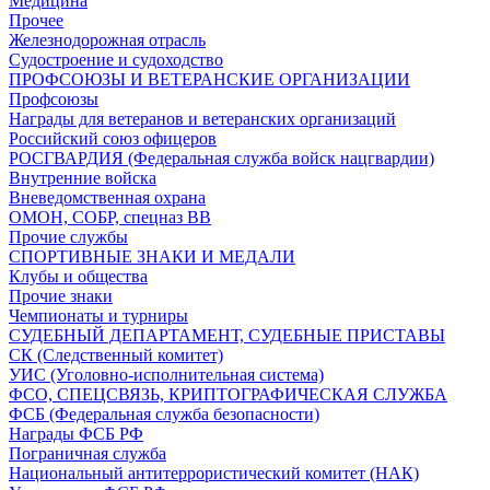
Медицина
Прочее
Железнодорожная отрасль
Судостроение и судоходство
ПРОФСОЮЗЫ И ВЕТЕРАНСКИЕ ОРГАНИЗАЦИИ
Профсоюзы
Награды для ветеранов и ветеранских организаций
Российский союз офицеров
РОСГВАРДИЯ (Федеральная служба войск нацгвардии)
Внутренние войска
Вневедомственная охрана
ОМОН, СОБР, спецназ ВВ
Прочие службы
СПОРТИВНЫЕ ЗНАКИ И МЕДАЛИ
Клубы и общества
Прочие знаки
Чемпионаты и турниры
СУДЕБНЫЙ ДЕПАРТАМЕНТ, СУДЕБНЫЕ ПРИСТАВЫ
СК (Следственный комитет)
УИС (Уголовно-исполнительная система)
ФСО, СПЕЦСВЯЗЬ, КРИПТОГРАФИЧЕСКАЯ СЛУЖБА
ФСБ (Федеральная служба безопасности)
Награды ФСБ РФ
Пограничная служба
Национальный антитеррористический комитет (НАК)