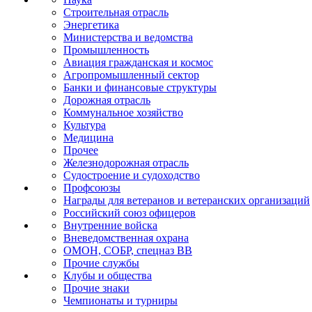
Строительная отрасль
Энергетика
Министерства и ведомства
Промышленность
Авиация гражданская и космос
Агропромышленный сектор
Банки и финансовые структуры
Дорожная отрасль
Коммунальное хозяйство
Культура
Медицина
Прочее
Железнодорожная отрасль
Судостроение и судоходство
Профсоюзы
Награды для ветеранов и ветеранских организаций
Российский союз офицеров
Внутренние войска
Вневедомственная охрана
ОМОН, СОБР, спецназ ВВ
Прочие службы
Клубы и общества
Прочие знаки
Чемпионаты и турниры