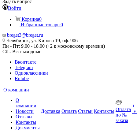
Задать вопрос
Войти
Корзина
0
Избранные товары
0
breget3@breget.ru
Челябинск, ул. Кирова 19, оф. 906
Пн - Пт: 9.00 - 18.00 (+2 к московскому времени)
Сб - Вс: выходные
Вконтакте
Telegram
Одноклассники
Rutube
О компании
О
компании
+
Оплата
Новости
Доставка
Оплата
Статьи
Контакты
Е
по №
Отзывы
заказа
Контакты
Документы