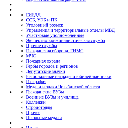
ГИБДД
ССБ, УЭБ и ПК
Уголовный розыск
Управления и территориальные отделы МВД
Участковые уполномоченные
Экспертно-криминалистическая служба
Прочие службы
Гражданская оборона, ГИМС
МЧС
Пожарная охрана
Гербы городов и регионов
Депутатские значки
Региональные награды и юбилейные знаки
География
Медали и знаки Челябинской области
Гражданские ВУЗы
Военные ВУЗы и училища
Колледжи
Стройотряды
Прочее
Школьные медали
Наука