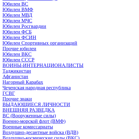
Юбилеи ВС
Юбилеи ВМФ
Юбилеи МВД
Юбилеи МЧС
Юбилеи Росгвардии
Юбилеи ФСБ
Юбилеи ФСИН
Юбилеи Спортивных организаций
Прочие юбилеи
Юбилеи ВКС
Юбилеи СССР
ВОИНЫ-ИНТЕРНАЦИОНАЛИСТЫ
Таджикистан
Афганистан
Нагорный Карабах
Чеченская народная республика
ГСВГ
Прочие знаки
ВЫДАЮЩИЕСЯ ЛИЧНОСТИ
ВНЕШНЯЯ РАЗВЕДКА
ВС (Вооруженные силы)
Военно-морской флот (ВМФ)
Военные комиссариаты
Воздушно-десантные войска (ВДВ)
Воздушно-космические силы (ВКС)