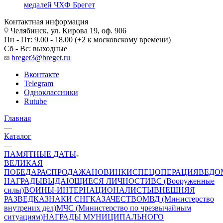
медалей ЧХФ Брегет
Контактная информация
Челябинск, ул. Кирова 19, оф. 906
Пн - Пт: 9.00 - 18.00 (+2 к московскому времени)
Сб - Вс: выходные
breget3@breget.ru
Вконтакте
Telegram
Одноклассники
Rutube
Главная
—
Каталог
—
ПАМЯТНЫЕ ДАТЫ
ВЕЛИКАЯ
ПОБЕДА
РАСПРОДАЖА
НОВИНКИ
СПЕЦОПЕРАЦИЯ
ВЕДО
НАГРАДЫ
ВЫДАЮЩИЕСЯ ЛИЧНОСТИ
ВС (Вооруженные
силы)
ВОИНЫ-ИНТЕРНАЦИОНАЛИСТЫ
ВНЕШНЯЯ
РАЗВЕДКА
ЗНАКИ СНГ
КАЗАЧЕСТВО
МВД (Министерство
внутрених дел)
МЧС (Министерство по чрезвычайным
ситуациям)
НАГРАДЫ МУНИЦИПАЛЬНОГО