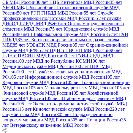
СБ МВД России
30 лет НЦБ Интерпола МВД России
35 лет
УБОП МВД России
50 лет Психологической службе МВД
России
50 лет РЭП ГИБДД МВД России
55 лет Службе
профессиональной подготовки МВД России
55 лет службе
ДИиОД ГИБДД МВД РФ
60 лет Органам предварительного
следствия МВД России
75 лет Юридической службе МВД
России
80 лет Шифровальной службе МВД России
85 лет ГАИ
ГИБДД
85 лет Контрольно-ревизионным подразделениям
МВД
85 лет УЭБиПК МВД России
85 лет Охранно-конвойной
службе МВД РФ
85 лет ПДН и ЦВСНП МВД России
90 лет
ПДН и ЦВСНП МВД России
90 лет ГАИ-ГИБДД МВД
России
100 лет МВД по Республике КОМИ
100 лет
Медицинской службе МВД России
100 лет ППС МВД
России
100 лет Службе участковых уполномоченных МВД
РФ
105 лет Информационной службе МВД России
105 лет
Кадровой службе МВД России
105 лет Транспортной полиции
МВД России
105 лет Уголовному розыску МВД России
105 лет
Финансовой службе МВД России
105 лет Хозяйственной
службе МВД России
105 лет Штабным подразделениям МВД
России
105 лет Экспертно-криминалистической службе МВД
России
115 лет Кинологической службе МВД России
220 лет
Службе тыла МВД России
305 лет Подразделениям по
вопросам миграции МВД России
305 лет Полиции России
35
лет Ветеранскому движению МВД России