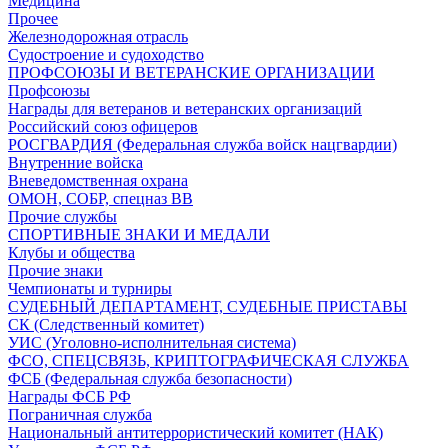
Медицина
Прочее
Железнодорожная отрасль
Судостроение и судоходство
ПРОФСОЮЗЫ И ВЕТЕРАНСКИЕ ОРГАНИЗАЦИИ
Профсоюзы
Награды для ветеранов и ветеранских организаций
Российский союз офицеров
РОСГВАРДИЯ (Федеральная служба войск нацгвардии)
Внутренние войска
Вневедомственная охрана
ОМОН, СОБР, спецназ ВВ
Прочие службы
СПОРТИВНЫЕ ЗНАКИ И МЕДАЛИ
Клубы и общества
Прочие знаки
Чемпионаты и турниры
СУДЕБНЫЙ ДЕПАРТАМЕНТ, СУДЕБНЫЕ ПРИСТАВЫ
СК (Следственный комитет)
УИС (Уголовно-исполнительная система)
ФСО, СПЕЦСВЯЗЬ, КРИПТОГРАФИЧЕСКАЯ СЛУЖБА
ФСБ (Федеральная служба безопасности)
Награды ФСБ РФ
Пограничная служба
Национальный антитеррористический комитет (НАК)