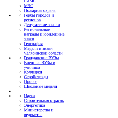
ГИМС
МЧС
Пожарная охрана
Гербы городов и
регионов
Депутатские значки
Региональные
награды и юбилейные
знаки
География
Медали и знаки
Челябинской области
Гражданские ВУЗы
Военные ВУЗы и
училища
Колледжи
Стройотряды
Прочее
Школьные медали
Наука
Строительная отрасль
Энергетика
Министерства и
ведомства