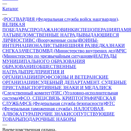
—
Каталог
—
РОСГВАРДИЯ (Федеральная служба войск нацгвардии)
ВЕЛИКАЯ
ПОБЕДА
РАСПРОДАЖА
НОВИНКИ
СПЕЦОПЕРАЦИЯ
ПАМЯ
ДАТЫ
ВЕДОМСТВЕННЫЕ НАГРАДЫ
ВЫДАЮЩИЕСЯ
ЛИЧНОСТИ
ВС (Вооруженные силы)
ВОИНЫ-
ИНТЕРНАЦИОНАЛИСТЫ
ВНЕШНЯЯ РАЗВЕДКА
ЗНАКИ
СНГ
КАЗАЧЕСТВО
МВД (Министерство внутрених дел)
МЧС
(Министерство по чрезвычайным ситуациям)
НАГРАДЫ
МУНИЦИПАЛЬНОГО ОБРАЗОВАНИЯ
ОБРАЗОВАНИЕ
ОБЩЕСТВЕННЫЕ
НАГРАДЫ
ПРЕДПРИЯТИЯ И
ОРГАНИЗАЦИИ
ПРОФСОЮЗЫ И ВЕТЕРАНСКИЕ
ОРГАНИЗАЦИИ
СУДЕБНЫЙ ДЕПАРТАМЕНТ, СУДЕБНЫЕ
ПРИСТАВЫ
СПОРТИВНЫЕ ЗНАКИ И МЕДАЛИ
СК
(Следственный комитет)
УИС (Уголовно-исполнительная
система)
ФСО, СПЕЦСВЯЗЬ, КРИПТОГРАФИЧЕСКАЯ
СЛУЖБА
ФСБ (Федеральная служба безопасности)
ФТС
(Федеральная таможенная служба), НАЛОГОВАЯ,
АДВОКАТУРА
ПРОЧИЕ ЗНАКИ
СОПУТСТВУЮЩИЕ
ТОВАРЫ
ПОДАРОЧНЫЕ НАБОРЫ
—
Вневедомственная охрана