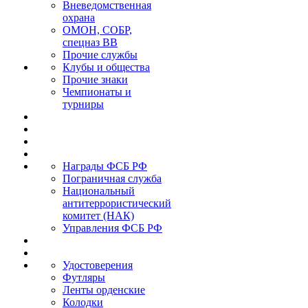
Вневедомственная
охрана
ОМОН, СОБР,
спецназ ВВ
Прочие службы
Клубы и общества
Прочие знаки
Чемпионаты и
турниры
Награды ФСБ РФ
Пограничная служба
Национальный
антитеррористический
комитет (НАК)
Управления ФСБ РФ
Удостоверения
Футляры
Ленты орденские
Колодки