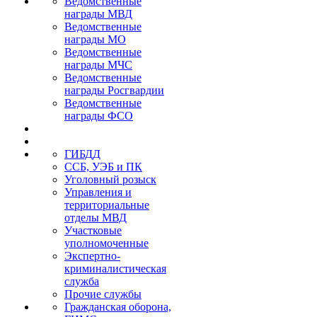
Ведомственные
награды МВД
Ведомственные
награды МО
Ведомственные
награды МЧС
Ведомственные
награды Росгвардии
Ведомственные
награды ФСО
ГИБДД
ССБ, УЭБ и ПК
Уголовный розыск
Управления и
территориальные
отделы МВД
Участковые
уполномоченные
Экспертно-
криминалистическая
служба
Прочие службы
Гражданская оборона,