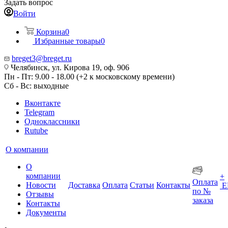
Задать вопрос
Войти
Корзина
0
Избранные товары
0
breget3@breget.ru
Челябинск, ул. Кирова 19, оф. 906
Пн - Пт: 9.00 - 18.00 (+2 к московскому времени)
Сб - Вс: выходные
Вконтакте
Telegram
Одноклассники
Rutube
О компании
О
компании
+
Оплата
Новости
Доставка
Оплата
Статьи
Контакты
Е
по №
Отзывы
заказа
Контакты
Документы