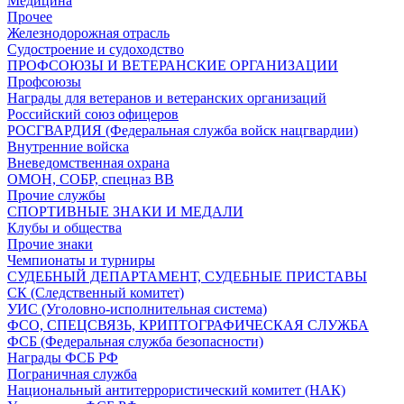
Медицина
Прочее
Железнодорожная отрасль
Судостроение и судоходство
ПРОФСОЮЗЫ И ВЕТЕРАНСКИЕ ОРГАНИЗАЦИИ
Профсоюзы
Награды для ветеранов и ветеранских организаций
Российский союз офицеров
РОСГВАРДИЯ (Федеральная служба войск нацгвардии)
Внутренние войска
Вневедомственная охрана
ОМОН, СОБР, спецназ ВВ
Прочие службы
СПОРТИВНЫЕ ЗНАКИ И МЕДАЛИ
Клубы и общества
Прочие знаки
Чемпионаты и турниры
СУДЕБНЫЙ ДЕПАРТАМЕНТ, СУДЕБНЫЕ ПРИСТАВЫ
СК (Следственный комитет)
УИС (Уголовно-исполнительная система)
ФСО, СПЕЦСВЯЗЬ, КРИПТОГРАФИЧЕСКАЯ СЛУЖБА
ФСБ (Федеральная служба безопасности)
Награды ФСБ РФ
Пограничная служба
Национальный антитеррористический комитет (НАК)