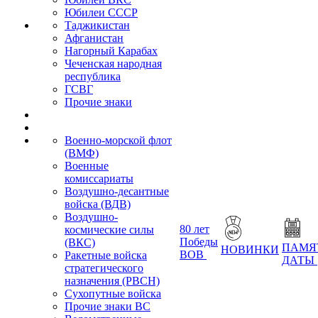
Юбилеи СССР
Таджикистан
Афганистан
Нагорный Карабах
Чеченская народная
республика
ГСВГ
Прочие знаки
Военно-морской флот
(ВМФ)
Военные
комиссариаты
Воздушно-десантные
войска (ВДВ)
Воздушно-
80 лет
космические силы
Победы
(ВКС)
ПАМЯ
НОВИНКИ
ВОВ
Ракетные войска
ДАТЫ
стратегического
назначения (РВСН)
Сухопутные войска
Прочие знаки ВС