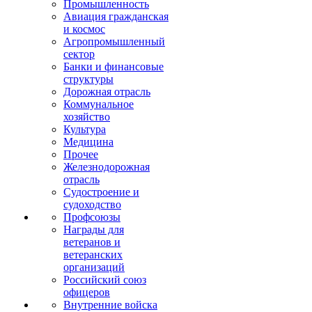
Промышленность
Авиация гражданская
и космос
Агропромышленный
сектор
Банки и финансовые
структуры
Дорожная отрасль
Коммунальное
хозяйство
Культура
Медицина
Прочее
Железнодорожная
отрасль
Судостроение и
судоходство
Профсоюзы
Награды для
ветеранов и
ветеранских
организаций
Российский союз
офицеров
Внутренние войска