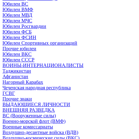
Юбилеи ВС
Юбилеи ВМФ
Юбилеи МВД
Юбилеи МЧС
Юбилеи Росгвардии
Юбилеи ФСБ
Юбилеи ФСИН
Юбилеи Спортивных организаций
Прочие юбилеи
Юбилеи ВКС
Юбилеи СССР
ВОИНЫ-ИНТЕРНАЦИОНАЛИСТЫ
Таджикистан
Афганистан
Нагорный Карабах
Чеченская народная республика
ГСВГ
Прочие знаки
ВЫДАЮЩИЕСЯ ЛИЧНОСТИ
ВНЕШНЯЯ РАЗВЕДКА
ВС (Вооруженные силы)
Военно-морской флот (ВМФ)
Военные комиссариаты
Воздушно-десантные войска (ВДВ)
Воздушно-космические силы (ВКС)