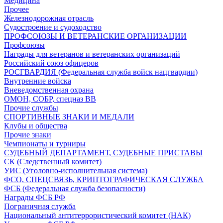
Медицина
Прочее
Железнодорожная отрасль
Судостроение и судоходство
ПРОФСОЮЗЫ И ВЕТЕРАНСКИЕ ОРГАНИЗАЦИИ
Профсоюзы
Награды для ветеранов и ветеранских организаций
Российский союз офицеров
РОСГВАРДИЯ (Федеральная служба войск нацгвардии)
Внутренние войска
Вневедомственная охрана
ОМОН, СОБР, спецназ ВВ
Прочие службы
СПОРТИВНЫЕ ЗНАКИ И МЕДАЛИ
Клубы и общества
Прочие знаки
Чемпионаты и турниры
СУДЕБНЫЙ ДЕПАРТАМЕНТ, СУДЕБНЫЕ ПРИСТАВЫ
СК (Следственный комитет)
УИС (Уголовно-исполнительная система)
ФСО, СПЕЦСВЯЗЬ, КРИПТОГРАФИЧЕСКАЯ СЛУЖБА
ФСБ (Федеральная служба безопасности)
Награды ФСБ РФ
Пограничная служба
Национальный антитеррористический комитет (НАК)