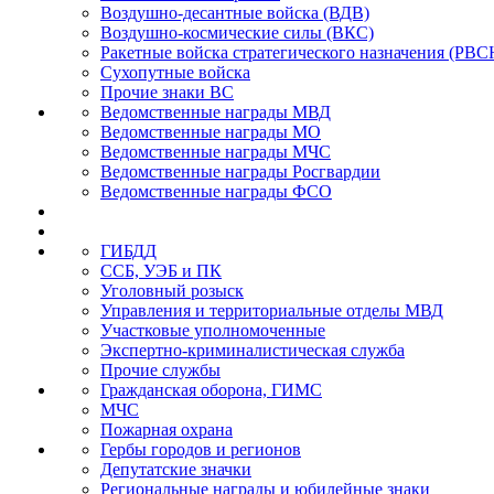
Воздушно-десантные войска (ВДВ)
Воздушно-космические силы (ВКС)
Ракетные войска стратегического назначения (РВС
Сухопутные войска
Прочие знаки ВС
Ведомственные награды МВД
Ведомственные награды МО
Ведомственные награды МЧС
Ведомственные награды Росгвардии
Ведомственные награды ФСО
ГИБДД
ССБ, УЭБ и ПК
Уголовный розыск
Управления и территориальные отделы МВД
Участковые уполномоченные
Экспертно-криминалистическая служба
Прочие службы
Гражданская оборона, ГИМС
МЧС
Пожарная охрана
Гербы городов и регионов
Депутатские значки
Региональные награды и юбилейные знаки