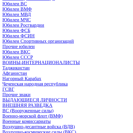
Юбилеи ВС
Юбилеи ВМФ
Юбилеи МВД
Юбилеи МЧС
Юбилеи Росгвардии
Юбилеи ФСБ
Юбилеи ФСИН
Юбилеи Спортивных организаций
Прочие юбилеи
Юбилеи ВКС
Юбилеи СССР
ВОИНЫ-ИНТЕРНАЦИОНАЛИСТЫ
Таджикистан
Афганистан
Нагорный Карабах
Чеченская народная республика
ГСВГ
Прочие знаки
ВЫДАЮЩИЕСЯ ЛИЧНОСТИ
ВНЕШНЯЯ РАЗВЕДКА
ВС (Вооруженные силы)
Военно-морской флот (ВМФ)
Военные комиссариаты
Воздушно-десантные войска (ВДВ)
Воздушно-космические силы (ВКС)