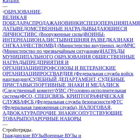
Каталог
—
ОБРАЗОВАНИЕ
ВЕЛИКАЯ
ПОБЕДА
РАСПРОДАЖА
НОВИНКИ
СПЕЦОПЕРАЦИЯ
ПАМЯ
ДАТЫ
ВЕДОМСТВЕННЫЕ НАГРАДЫ
ВЫДАЮЩИЕСЯ
ЛИЧНОСТИ
ВС (Вооруженные силы)
ВОИНЫ-
ИНТЕРНАЦИОНАЛИСТЫ
ВНЕШНЯЯ РАЗВЕДКА
ЗНАКИ
СНГ
КАЗАЧЕСТВО
МВД (Министерство внутрених дел)
МЧС
(Министерство по чрезвычайным ситуациям)
НАГРАДЫ
МУНИЦИПАЛЬНОГО ОБРАЗОВАНИЯ
ОБЩЕСТВЕННЫЕ
НАГРАДЫ
ПРЕДПРИЯТИЯ И
ОРГАНИЗАЦИИ
ПРОФСОЮЗЫ И ВЕТЕРАНСКИЕ
ОРГАНИЗАЦИИ
РОСГВАРДИЯ (Федеральная служба войск
нацгвардии)
СУДЕБНЫЙ ДЕПАРТАМЕНТ, СУДЕБНЫЕ
ПРИСТАВЫ
СПОРТИВНЫЕ ЗНАКИ И МЕДАЛИ
СК
(Следственный комитет)
УИС (Уголовно-исполнительная
система)
ФСО, СПЕЦСВЯЗЬ, КРИПТОГРАФИЧЕСКАЯ
СЛУЖБА
ФСБ (Федеральная служба безопасности)
ФТС
(Федеральная таможенная служба), НАЛОГОВАЯ,
АДВОКАТУРА
ПРОЧИЕ ЗНАКИ
СОПУТСТВУЮЩИЕ
ТОВАРЫ
ПОДАРОЧНЫЕ НАБОРЫ
—
Стройотряды
Гражданские ВУЗы
Военные ВУЗы и