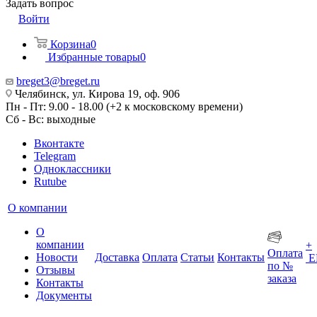
Задать вопрос
Войти
Корзина
0
Избранные товары
0
breget3@breget.ru
Челябинск, ул. Кирова 19, оф. 906
Пн - Пт: 9.00 - 18.00 (+2 к московскому времени)
Сб - Вс: выходные
Вконтакте
Telegram
Одноклассники
Rutube
О компании
О
компании
+
Оплата
Новости
Доставка
Оплата
Статьи
Контакты
Е
по №
Отзывы
заказа
Контакты
Документы