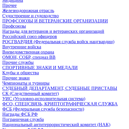
Медицина
Прочее
Железнодорожная отрасль
Судостроение и судоходство
ПРОФСОЮЗЫ И ВЕТЕРАНСКИЕ ОРГАНИЗАЦИИ
Профсоюзы
Награды для ветеранов и ветеранских организаций
Российский союз офицеров
РОСГВАРДИЯ (Федеральная служба войск нацгвардии)
Внутренние войска
Вневедомственная охрана
ОМОН, СОБР, спецназ ВВ
Прочие службы
СПОРТИВНЫЕ ЗНАКИ И МЕДАЛИ
Клубы и общества
Прочие знаки
Чемпионаты и турниры
СУДЕБНЫЙ ДЕПАРТАМЕНТ, СУДЕБНЫЕ ПРИСТАВЫ
СК (Следственный комитет)
УИС (Уголовно-исполнительная система)
ФСО, СПЕЦСВЯЗЬ, КРИПТОГРАФИЧЕСКАЯ СЛУЖБА
ФСБ (Федеральная служба безопасности)
Награды ФСБ РФ
Пограничная служба
Национальный антитеррористический комитет (НАК)