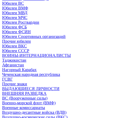
Юбилеи ВС
Юбилеи ВМФ
Юбилеи МВД
Юбилеи МЧС
Юбилеи Росгвардии
Юбилеи ФСБ
Юбилеи ФСИН
Юбилеи Спортивных организаций
Прочие юбилеи
Юбилеи ВКС
Юбилеи СССР
ВОИНЫ-ИНТЕРНАЦИОНАЛИСТЫ
Таджикистан
Афганистан
Нагорный Карабах
Чеченская народная республика
ГСВГ
Прочие знаки
ВЫДАЮЩИЕСЯ ЛИЧНОСТИ
ВНЕШНЯЯ РАЗВЕДКА
ВС (Вооруженные силы)
Военно-морской флот (ВМФ)
Военные комиссариаты
Воздушно-десантные войска (ВДВ)
Воздушно-космические силы (ВКС)