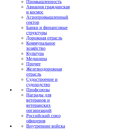
Промышленность
Авиация гражданская
и космос
Агропромышленный
сектор
Банки и финансовые
структуры
Дорожная отрасль
Коммунальное
хозяйство
Культура
Медицина
Прочее
Железнодорожная
отрасль
Судостроение и
судоходство
Профсоюзы
Награды для
ветеранов и
ветеранских
организаций
Российский союз
офицеров
Внутренние войска