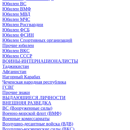
Юбилеи ВС
Юбилеи ВМФ
Юбилеи МВД
Юбилеи МЧС
Юбилеи Росгвардии
Юбилеи ФСБ
Юбилеи ФСИН
Юбилеи Спортивных организаций
Прочие юбилеи
Юбилеи ВКС
Юбилеи СССР
ВОИНЫ-ИНТЕРНАЦИОНАЛИСТЫ
Таджикистан
Афганистан
Нагорный Карабах
Чеченская народная республика
ГСВГ
Прочие знаки
ВЫДАЮЩИЕСЯ ЛИЧНОСТИ
ВНЕШНЯЯ РАЗВЕДКА
ВС (Вооруженные силы)
Военно-морской флот (ВМФ)
Военные комиссариаты
Воздушно-десантные войска (ВДВ)
Воздушно-космические силы (ВКС)