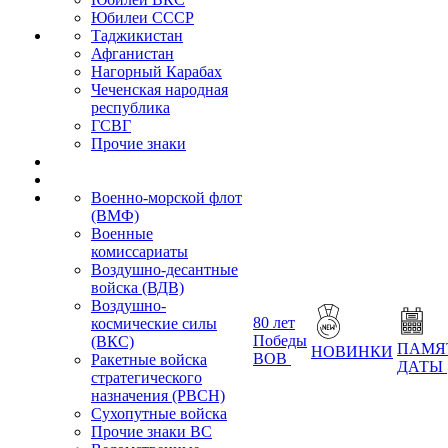
Юбилеи СССР
Таджикистан
Афганистан
Нагорный Карабах
Чеченская народная
республика
ГСВГ
Прочие знаки
Военно-морской флот
(ВМФ)
Военные
комиссариаты
Воздушно-десантные
войска (ВДВ)
Воздушно-
80 лет
космические силы
Победы
(ВКС)
ПАМЯ
НОВИНКИ
ВОВ
Ракетные войска
ДАТЫ
стратегического
назначения (РВСН)
Сухопутные войска
Прочие знаки ВС