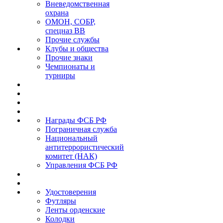
Вневедомственная
охрана
ОМОН, СОБР,
спецназ ВВ
Прочие службы
Клубы и общества
Прочие знаки
Чемпионаты и
турниры
Награды ФСБ РФ
Пограничная служба
Национальный
антитеррористический
комитет (НАК)
Управления ФСБ РФ
Удостоверения
Футляры
Ленты орденские
Колодки