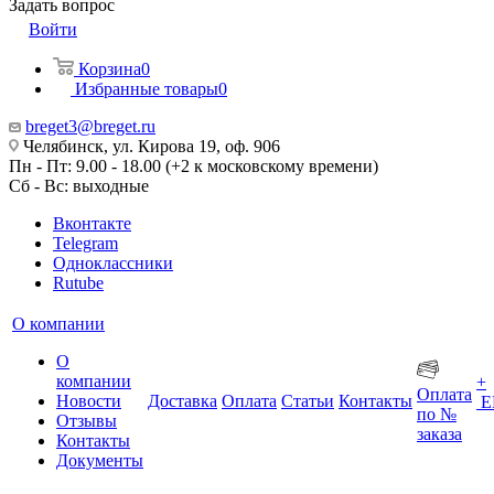
Задать вопрос
Войти
Корзина
0
Избранные товары
0
breget3@breget.ru
Челябинск, ул. Кирова 19, оф. 906
Пн - Пт: 9.00 - 18.00 (+2 к московскому времени)
Сб - Вс: выходные
Вконтакте
Telegram
Одноклассники
Rutube
О компании
О
компании
+
Оплата
Новости
Доставка
Оплата
Статьи
Контакты
Е
по №
Отзывы
заказа
Контакты
Документы