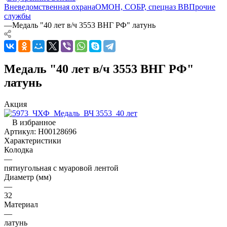
Вневедомственная охрана
ОМОН, СОБР, спецназ ВВ
Прочие
службы
—
Медаль "40 лет в/ч 3553 ВНГ РФ" латунь
Медаль "40 лет в/ч 3553 ВНГ РФ"
латунь
Акция
В избранное
Артикул:
Н00128696
Характеристики
Колодка
—
пятиугольная с муаровой лентой
Диаметр (мм)
—
32
Материал
—
латунь