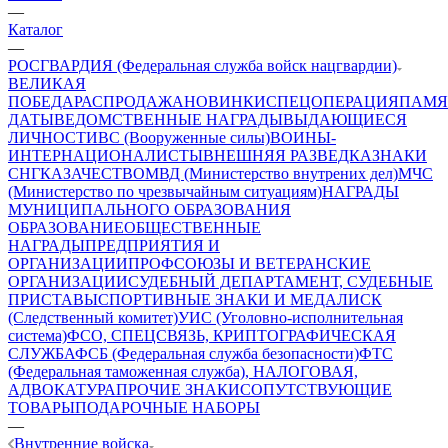
—
Каталог
—
РОСГВАРДИЯ (Федеральная служба войск нацгвардии)
ВЕЛИКАЯ
ПОБЕДА
РАСПРОДАЖА
НОВИНКИ
СПЕЦОПЕРАЦИЯ
ПАМЯ
ДАТЫ
ВЕДОМСТВЕННЫЕ НАГРАДЫ
ВЫДАЮЩИЕСЯ
ЛИЧНОСТИ
ВС (Вооруженные силы)
ВОИНЫ-
ИНТЕРНАЦИОНАЛИСТЫ
ВНЕШНЯЯ РАЗВЕДКА
ЗНАКИ
СНГ
КАЗАЧЕСТВО
МВД (Министерство внутрених дел)
МЧС
(Министерство по чрезвычайным ситуациям)
НАГРАДЫ
МУНИЦИПАЛЬНОГО ОБРАЗОВАНИЯ
ОБРАЗОВАНИЕ
ОБЩЕСТВЕННЫЕ
НАГРАДЫ
ПРЕДПРИЯТИЯ И
ОРГАНИЗАЦИИ
ПРОФСОЮЗЫ И ВЕТЕРАНСКИЕ
ОРГАНИЗАЦИИ
СУДЕБНЫЙ ДЕПАРТАМЕНТ, СУДЕБНЫЕ
ПРИСТАВЫ
СПОРТИВНЫЕ ЗНАКИ И МЕДАЛИ
СК
(Следственный комитет)
УИС (Уголовно-исполнительная
система)
ФСО, СПЕЦСВЯЗЬ, КРИПТОГРАФИЧЕСКАЯ
СЛУЖБА
ФСБ (Федеральная служба безопасности)
ФТС
(Федеральная таможенная служба), НАЛОГОВАЯ,
АДВОКАТУРА
ПРОЧИЕ ЗНАКИ
СОПУТСТВУЮЩИЕ
ТОВАРЫ
ПОДАРОЧНЫЕ НАБОРЫ
—
Внутренние войска