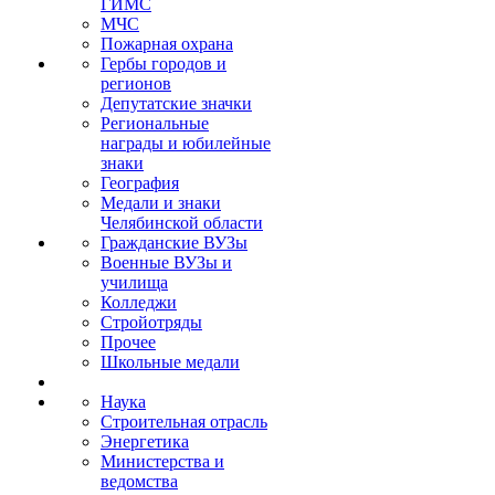
ГИМС
МЧС
Пожарная охрана
Гербы городов и
регионов
Депутатские значки
Региональные
награды и юбилейные
знаки
География
Медали и знаки
Челябинской области
Гражданские ВУЗы
Военные ВУЗы и
училища
Колледжи
Стройотряды
Прочее
Школьные медали
Наука
Строительная отрасль
Энергетика
Министерства и
ведомства