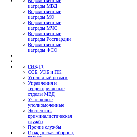
Ведомственные
награды МВД
Ведомственные
награды МО
Ведомственные
награды МЧС
Ведомственные
награды Росгвардии
Ведомственные
награды ФСО
ГИБДД
ССБ, УЭБ и ПК
Уголовный розыск
Управления и
территориальные
отделы МВД
Участковые
уполномоченные
Экспертно-
криминалистическая
служба
Прочие службы
Гражданская оборона,