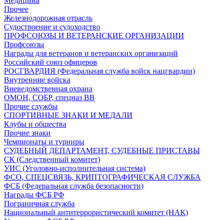
Медицина
Прочее
Железнодорожная отрасль
Судостроение и судоходство
ПРОФСОЮЗЫ И ВЕТЕРАНСКИЕ ОРГАНИЗАЦИИ
Профсоюзы
Награды для ветеранов и ветеранских организаций
Российский союз офицеров
РОСГВАРДИЯ (Федеральная служба войск нацгвардии)
Внутренние войска
Вневедомственная охрана
ОМОН, СОБР, спецназ ВВ
Прочие службы
СПОРТИВНЫЕ ЗНАКИ И МЕДАЛИ
Клубы и общества
Прочие знаки
Чемпионаты и турниры
СУДЕБНЫЙ ДЕПАРТАМЕНТ, СУДЕБНЫЕ ПРИСТАВЫ
СК (Следственный комитет)
УИС (Уголовно-исполнительная система)
ФСО, СПЕЦСВЯЗЬ, КРИПТОГРАФИЧЕСКАЯ СЛУЖБА
ФСБ (Федеральная служба безопасности)
Награды ФСБ РФ
Пограничная служба
Национальный антитеррористический комитет (НАК)