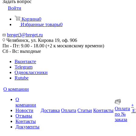
Задать вопрос
Войти
Корзина
0
Избранные товары
0
breget3@breget.ru
Челябинск, ул. Кирова 19, оф. 906
Пн - Пт: 9.00 - 18.00 (+2 к московскому времени)
Сб - Вс: выходные
Вконтакте
Telegram
Одноклассники
Rutube
О компании
О
компании
+
Оплата
Новости
Доставка
Оплата
Статьи
Контакты
Е
по №
Отзывы
заказа
Контакты
Документы