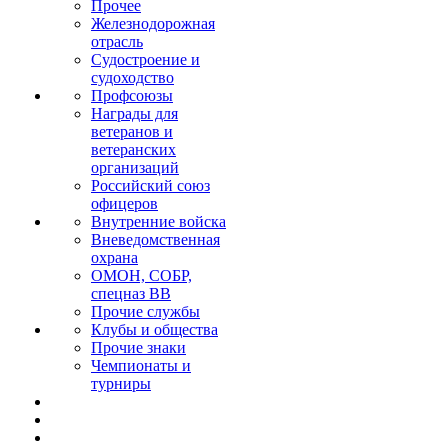
Прочее
Железнодорожная
отрасль
Судостроение и
судоходство
Профсоюзы
Награды для
ветеранов и
ветеранских
организаций
Российский союз
офицеров
Внутренние войска
Вневедомственная
охрана
ОМОН, СОБР,
спецназ ВВ
Прочие службы
Клубы и общества
Прочие знаки
Чемпионаты и
турниры