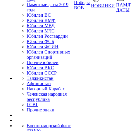
Победы
Памятные даты 2019
ПАМЯ
НОВИНКИ
ВОВ
года
ДАТЫ
Юбилеи ВС
Юбилеи ВМФ
Юбилеи МВД
Юбилеи МЧС
Юбилеи Росгвардии
Юбилеи ФСБ
Юбилеи ФСИН
Юбилеи Спортивных
организаций
Прочие юбилеи
Юбилеи ВКС
Юбилеи СССР
Таджикистан
Афганистан
Нагорный Карабах
Чеченская народная
республика
ГСВГ
Прочие знаки
Военно-морской флот
(ВМФ)