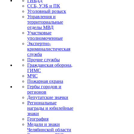
ГИБДД
ССБ, УЭБ и ПК
Уголовный розыск
Управления и
территориальные
отделы МВД
Участковые
уполномоченные
Экспертно-
криминалистическая
служба
Прочие службы
Гражданская оборона,
ГИМС
МЧС
Пожарная охрана
Гербы городов и
регионов
Депутатские значки
Региональные
награды и юбилейные
знаки
География
Медали и знаки
Челябинской области