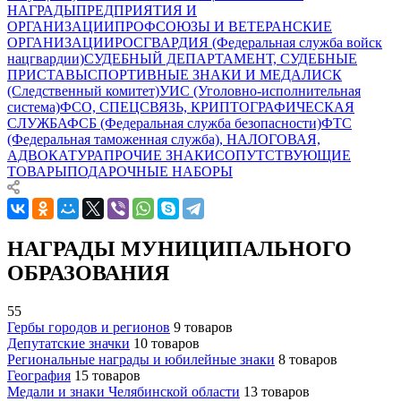
НАГРАДЫ
ПРЕДПРИЯТИЯ И
ОРГАНИЗАЦИИ
ПРОФСОЮЗЫ И ВЕТЕРАНСКИЕ
ОРГАНИЗАЦИИ
РОСГВАРДИЯ (Федеральная служба войск
нацгвардии)
СУДЕБНЫЙ ДЕПАРТАМЕНТ, СУДЕБНЫЕ
ПРИСТАВЫ
СПОРТИВНЫЕ ЗНАКИ И МЕДАЛИ
СК
(Следственный комитет)
УИС (Уголовно-исполнительная
система)
ФСО, СПЕЦСВЯЗЬ, КРИПТОГРАФИЧЕСКАЯ
СЛУЖБА
ФСБ (Федеральная служба безопасности)
ФТС
(Федеральная таможенная служба), НАЛОГОВАЯ,
АДВОКАТУРА
ПРОЧИЕ ЗНАКИ
СОПУТСТВУЮЩИЕ
ТОВАРЫ
ПОДАРОЧНЫЕ НАБОРЫ
НАГРАДЫ МУНИЦИПАЛЬНОГО
ОБРАЗОВАНИЯ
55
Гербы городов и регионов
9 товаров
Депутатские значки
10 товаров
Региональные награды и юбилейные знаки
8 товаров
География
15 товаров
Медали и знаки Челябинской области
13 товаров