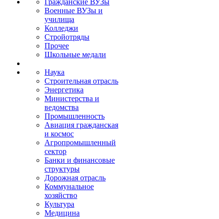
Гражданские ВУЗы
Военные ВУЗы и
училища
Колледжи
Стройотряды
Прочее
Школьные медали
Наука
Строительная отрасль
Энергетика
Министерства и
ведомства
Промышленность
Авиация гражданская
и космос
Агропромышленный
сектор
Банки и финансовые
структуры
Дорожная отрасль
Коммунальное
хозяйство
Культура
Медицина