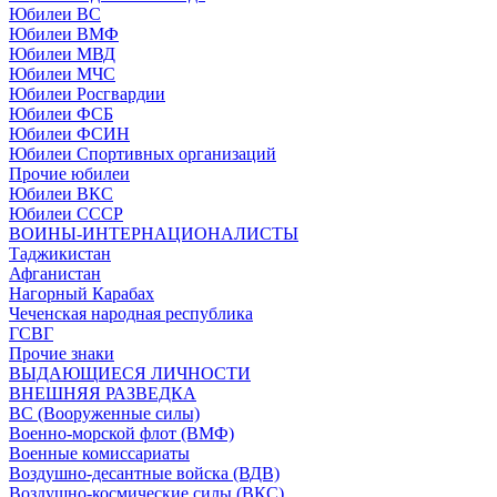
Юбилеи ВС
Юбилеи ВМФ
Юбилеи МВД
Юбилеи МЧС
Юбилеи Росгвардии
Юбилеи ФСБ
Юбилеи ФСИН
Юбилеи Спортивных организаций
Прочие юбилеи
Юбилеи ВКС
Юбилеи СССР
ВОИНЫ-ИНТЕРНАЦИОНАЛИСТЫ
Таджикистан
Афганистан
Нагорный Карабах
Чеченская народная республика
ГСВГ
Прочие знаки
ВЫДАЮЩИЕСЯ ЛИЧНОСТИ
ВНЕШНЯЯ РАЗВЕДКА
ВС (Вооруженные силы)
Военно-морской флот (ВМФ)
Военные комиссариаты
Воздушно-десантные войска (ВДВ)
Воздушно-космические силы (ВКС)