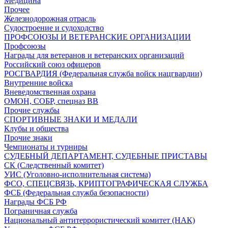
Медицина
Прочее
Железнодорожная отрасль
Судостроение и судоходство
ПРОФСОЮЗЫ И ВЕТЕРАНСКИЕ ОРГАНИЗАЦИИ
Профсоюзы
Награды для ветеранов и ветеранских организаций
Российский союз офицеров
РОСГВАРДИЯ (Федеральная служба войск нацгвардии)
Внутренние войска
Вневедомственная охрана
ОМОН, СОБР, спецназ ВВ
Прочие службы
СПОРТИВНЫЕ ЗНАКИ И МЕДАЛИ
Клубы и общества
Прочие знаки
Чемпионаты и турниры
СУДЕБНЫЙ ДЕПАРТАМЕНТ, СУДЕБНЫЕ ПРИСТАВЫ
СК (Следственный комитет)
УИС (Уголовно-исполнительная система)
ФСО, СПЕЦСВЯЗЬ, КРИПТОГРАФИЧЕСКАЯ СЛУЖБА
ФСБ (Федеральная служба безопасности)
Награды ФСБ РФ
Пограничная служба
Национальный антитеррористический комитет (НАК)