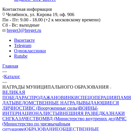
Контактная информация
Челябинск, ул. Кирова 19, оф. 906
Пн - Пт: 9.00 - 18.00 (+2 к московскому времени)
Сб - Вс: выходные
breget3@breget.ru
Вконтакте
Telegram
Одноклассники
Rutube
Главная
—
Каталог
—
НАГРАДЫ МУНИЦИПАЛЬНОГО ОБРАЗОВАНИЯ
ВЕЛИКАЯ
ПОБЕДА
РАСПРОДАЖА
НОВИНКИ
СПЕЦОПЕРАЦИЯ
ПАМЯ
ДАТЫ
ВЕДОМСТВЕННЫЕ НАГРАДЫ
ВЫДАЮЩИЕСЯ
ЛИЧНОСТИ
ВС (Вооруженные силы)
ВОИНЫ-
ИНТЕРНАЦИОНАЛИСТЫ
ВНЕШНЯЯ РАЗВЕДКА
ЗНАКИ
СНГ
КАЗАЧЕСТВО
МВД (Министерство внутрених дел)
МЧС
(Министерство по чрезвычайным
ситуациям)
ОБРАЗОВАНИЕ
ОБЩЕСТВЕННЫЕ