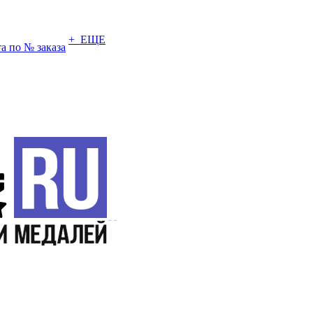
+ ЕЩЕ
а по № заказа