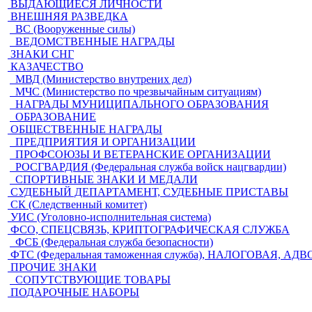
ВЫДАЮЩИЕСЯ ЛИЧНОСТИ
ВНЕШНЯЯ РАЗВЕДКА
ВС (Вооруженные силы)
ВЕДОМСТВЕННЫЕ НАГРАДЫ
ЗНАКИ СНГ
КАЗАЧЕСТВО
МВД (Министерство внутрених дел)
МЧС (Министерство по чрезвычайным ситуациям)
НАГРАДЫ МУНИЦИПАЛЬНОГО ОБРАЗОВАНИЯ
ОБРАЗОВАНИЕ
ОБЩЕСТВЕННЫЕ НАГРАДЫ
ПРЕДПРИЯТИЯ И ОРГАНИЗАЦИИ
ПРОФСОЮЗЫ И ВЕТЕРАНСКИЕ ОРГАНИЗАЦИИ
РОСГВАРДИЯ (Федеральная служба войск нацгвардии)
СПОРТИВНЫЕ ЗНАКИ И МЕДАЛИ
СУДЕБНЫЙ ДЕПАРТАМЕНТ, СУДЕБНЫЕ ПРИСТАВЫ
СК (Следственный комитет)
УИС (Уголовно-исполнительная система)
ФСО, СПЕЦСВЯЗЬ, КРИПТОГРАФИЧЕСКАЯ СЛУЖБА
ФСБ (Федеральная служба безопасности)
ФТС (Федеральная таможенная служба), НАЛОГОВАЯ, АД
ПРОЧИЕ ЗНАКИ
СОПУТСТВУЮЩИЕ ТОВАРЫ
ПОДАРОЧНЫЕ НАБОРЫ