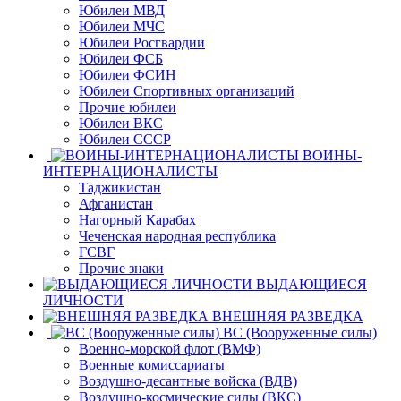
Юбилеи МВД
Юбилеи МЧС
Юбилеи Росгвардии
Юбилеи ФСБ
Юбилеи ФСИН
Юбилеи Спортивных организаций
Прочие юбилеи
Юбилеи ВКС
Юбилеи СССР
ВОИНЫ-
ИНТЕРНАЦИОНАЛИСТЫ
Таджикистан
Афганистан
Нагорный Карабах
Чеченская народная республика
ГСВГ
Прочие знаки
ВЫДАЮЩИЕСЯ
ЛИЧНОСТИ
ВНЕШНЯЯ РАЗВЕДКА
ВС (Вооруженные силы)
Военно-морской флот (ВМФ)
Военные комиссариаты
Воздушно-десантные войска (ВДВ)
Воздушно-космические силы (ВКС)