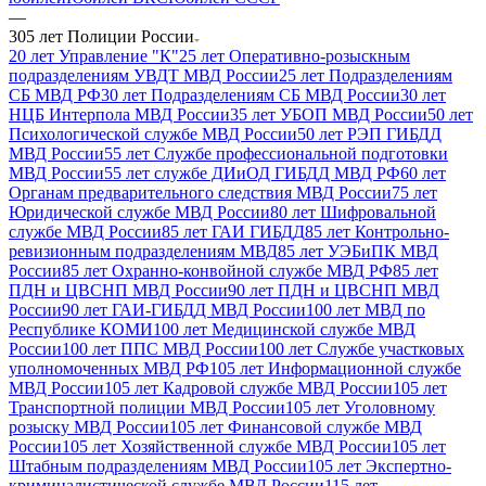
—
305 лет Полиции России
20 лет Управление "К"
25 лет Оперативно-розыскным
подразделениям УВДТ МВД России
25 лет Подразделениям
СБ МВД РФ
30 лет Подразделениям СБ МВД России
30 лет
НЦБ Интерпола МВД России
35 лет УБОП МВД России
50 лет
Психологической службе МВД России
50 лет РЭП ГИБДД
МВД России
55 лет Службе профессиональной подготовки
МВД России
55 лет службе ДИиОД ГИБДД МВД РФ
60 лет
Органам предварительного следствия МВД России
75 лет
Юридической службе МВД России
80 лет Шифровальной
службе МВД России
85 лет ГАИ ГИБДД
85 лет Контрольно-
ревизионным подразделениям МВД
85 лет УЭБиПК МВД
России
85 лет Охранно-конвойной службе МВД РФ
85 лет
ПДН и ЦВСНП МВД России
90 лет ПДН и ЦВСНП МВД
России
90 лет ГАИ-ГИБДД МВД России
100 лет МВД по
Республике КОМИ
100 лет Медицинской службе МВД
России
100 лет ППС МВД России
100 лет Службе участковых
уполномоченных МВД РФ
105 лет Информационной службе
МВД России
105 лет Кадровой службе МВД России
105 лет
Транспортной полиции МВД России
105 лет Уголовному
розыску МВД России
105 лет Финансовой службе МВД
России
105 лет Хозяйственной службе МВД России
105 лет
Штабным подразделениям МВД России
105 лет Экспертно-
криминалистической службе МВД России
115 лет