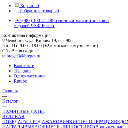
Корзина
0
Избранные товары
0
+7 (982) 100-41-48
Розничный магазин знаков и
медалей ЧХФ Брегет
Контактная информация
Челябинск, ул. Кирова 19, оф. 906
Пн - Пт: 9.00 - 18.00 (+2 к московскому времени)
Сб - Вс: выходные
breget3@breget.ru
Вконтакте
Telegram
Одноклассники
Rutube
Главная
—
Каталог
—
ПАМЯТНЫЕ ДАТЫ
ВЕЛИКАЯ
ПОБЕДА
РАСПРОДАЖА
НОВИНКИ
СПЕЦОПЕРАЦИЯ
ВЕДО
НАГРАДЫ
ВЫДАЮЩИЕСЯ ЛИЧНОСТИ
ВС (Вооруженные