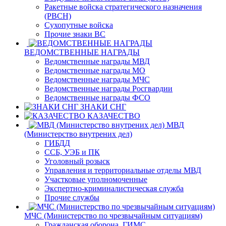
Ракетные войска стратегического назначения
(РВСН)
Сухопутные войска
Прочие знаки ВС
ВЕДОМСТВЕННЫЕ НАГРАДЫ
Ведомственные награды МВД
Ведомственные награды МО
Ведомственные награды МЧС
Ведомственные награды Росгвардии
Ведомственные награды ФСО
ЗНАКИ СНГ
КАЗАЧЕСТВО
МВД
(Министерство внутрених дел)
ГИБДД
ССБ, УЭБ и ПК
Уголовный розыск
Управления и территориальные отделы МВД
Участковые уполномоченные
Экспертно-криминалистическая служба
Прочие службы
МЧС (Министерство по чрезвычайным ситуациям)
Гражданская оборона, ГИМС