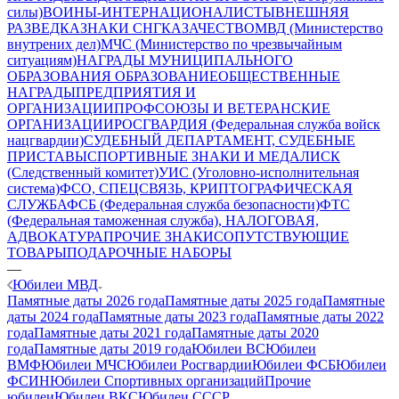
силы)
ВОИНЫ-ИНТЕРНАЦИОНАЛИСТЫ
ВНЕШНЯЯ
РАЗВЕДКА
ЗНАКИ СНГ
КАЗАЧЕСТВО
МВД (Министерство
внутрених дел)
МЧС (Министерство по чрезвычайным
ситуациям)
НАГРАДЫ МУНИЦИПАЛЬНОГО
ОБРАЗОВАНИЯ
ОБРАЗОВАНИЕ
ОБЩЕСТВЕННЫЕ
НАГРАДЫ
ПРЕДПРИЯТИЯ И
ОРГАНИЗАЦИИ
ПРОФСОЮЗЫ И ВЕТЕРАНСКИЕ
ОРГАНИЗАЦИИ
РОСГВАРДИЯ (Федеральная служба войск
нацгвардии)
СУДЕБНЫЙ ДЕПАРТАМЕНТ, СУДЕБНЫЕ
ПРИСТАВЫ
СПОРТИВНЫЕ ЗНАКИ И МЕДАЛИ
СК
(Следственный комитет)
УИС (Уголовно-исполнительная
система)
ФСО, СПЕЦСВЯЗЬ, КРИПТОГРАФИЧЕСКАЯ
СЛУЖБА
ФСБ (Федеральная служба безопасности)
ФТС
(Федеральная таможенная служба), НАЛОГОВАЯ,
АДВОКАТУРА
ПРОЧИЕ ЗНАКИ
СОПУТСТВУЮЩИЕ
ТОВАРЫ
ПОДАРОЧНЫЕ НАБОРЫ
—
Юбилеи МВД
Памятные даты 2026 года
Памятные даты 2025 года
Памятные
даты 2024 года
Памятные даты 2023 года
Памятные даты 2022
года
Памятные даты 2021 года
Памятные даты 2020
года
Памятные даты 2019 года
Юбилеи ВС
Юбилеи
ВМФ
Юбилеи МЧС
Юбилеи Росгвардии
Юбилеи ФСБ
Юбилеи
ФСИН
Юбилеи Спортивных организаций
Прочие
юбилеи
Юбилеи ВКС
Юбилеи СССР