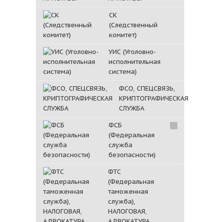
СК
(Следственный
комитет)
УИС (Уголовно-
исполнительная
система)
ФСО, СПЕЦСВЯЗЬ,
КРИПТОГРАФИЧЕСКАЯ
СЛУЖБА
ФСБ
(Федеральная
служба
безопасности)
ФТС
(Федеральная
таможенная
служба),
НАЛОГОВАЯ,
АДВОКАТУРА