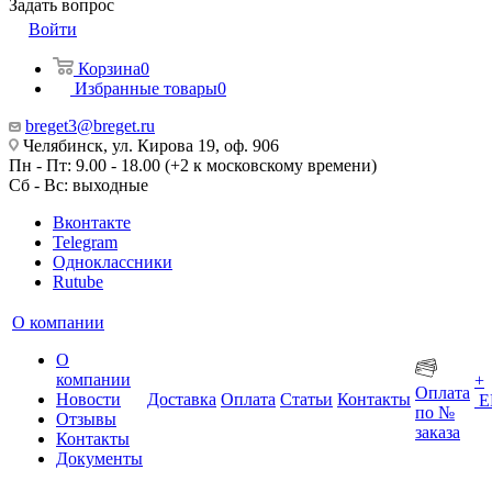
Задать вопрос
Войти
Корзина
0
Избранные товары
0
breget3@breget.ru
Челябинск, ул. Кирова 19, оф. 906
Пн - Пт: 9.00 - 18.00 (+2 к московскому времени)
Сб - Вс: выходные
Вконтакте
Telegram
Одноклассники
Rutube
О компании
О
компании
+
Оплата
Новости
Доставка
Оплата
Статьи
Контакты
Е
по №
Отзывы
заказа
Контакты
Документы