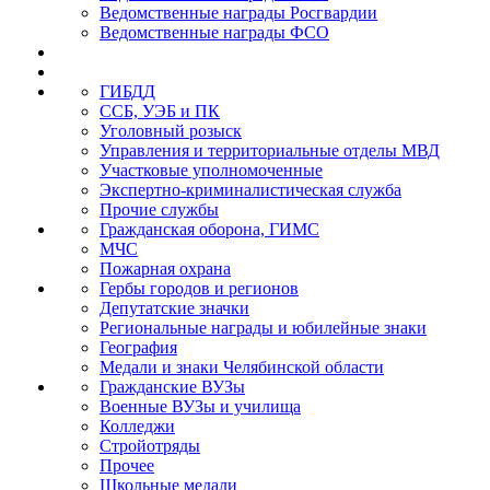
Ведомственные награды Росгвардии
Ведомственные награды ФСО
ГИБДД
ССБ, УЭБ и ПК
Уголовный розыск
Управления и территориальные отделы МВД
Участковые уполномоченные
Экспертно-криминалистическая служба
Прочие службы
Гражданская оборона, ГИМС
МЧС
Пожарная охрана
Гербы городов и регионов
Депутатские значки
Региональные награды и юбилейные знаки
География
Медали и знаки Челябинской области
Гражданские ВУЗы
Военные ВУЗы и училища
Колледжи
Стройотряды
Прочее
Школьные медали