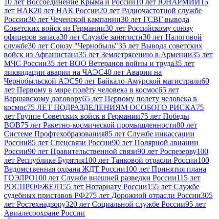
10 лет Воссоединение Крыма и России
10 лет ЮНАРМИИ
15
лет НАК
20 лет НАК России
20 лет Радиочастотной службе
России
30 лет Чеченской кампании
30 лет ГСВГ вывода
Советских войск из Германии
30 лет Российскому союзу
офицеров запаса
30 лет Службе занятости
30 лет Налоговой
службе
30 лет Союзу "Чернобыль"
35 лет Вывода советских
войск из Афганистана
35 лет Землетрясению в Армении
35 лет
МЧС России
35 лет ВОО Ветеранов войны и труда
35 лет
ликвидации аварии на ЧАЭС
40 лет Аварии на
Чернобыльской АЭС
50 лет Байкало-Амурской магистрали
60
лет Первому в мире полёту человека в космос
65 лет
Варшавскому договору
65 лет Первому полету человека в
космос
75 ЛЕТ ПОДРАЗДЕЛЕНИЯМ ОСОБОГО РИСКА
75
лет Группе Советских войск в Германии
75 лет Победы
ВОВ
75 лет Ракетно-космической промышленности
80 лет
Системе Профтехобразования
85 лет Службе инкассации
России
85 лет Спецсвязи России
90 лет Полярной авиации
России
90 лет Правительственной связи
90 лет Росрезерву
100
лет Республике Бурятия
100 лет Танковой отрасли России
100
Ведомственная охрана ЖДТ России
100 лет Принятия плана
ГОЭЛРО
100 лет Службе внешней разведки России
115 лет
РОСПРОФЖЕЛ
155 лет Нотариату России
155 лет Службе
судебных приставов РФ
275 лет Дорожной отрасли России
305
лет Ростехнадзору
320 лет Социальной службе России
95 лет
Авиалесоохране России