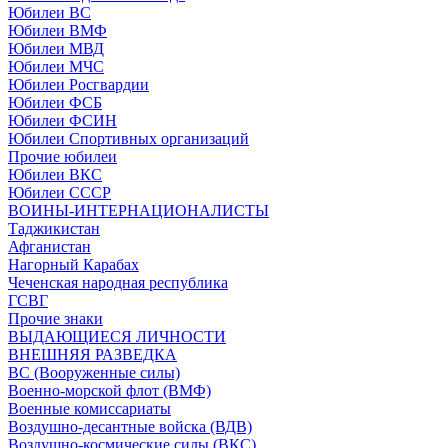
Юбилеи ВС
Юбилеи ВМФ
Юбилеи МВД
Юбилеи МЧС
Юбилеи Росгвардии
Юбилеи ФСБ
Юбилеи ФСИН
Юбилеи Спортивных организаций
Прочие юбилеи
Юбилеи ВКС
Юбилеи СССР
ВОИНЫ-ИНТЕРНАЦИОНАЛИСТЫ
Таджикистан
Афганистан
Нагорный Карабах
Чеченская народная республика
ГСВГ
Прочие знаки
ВЫДАЮЩИЕСЯ ЛИЧНОСТИ
ВНЕШНЯЯ РАЗВЕДКА
ВС (Вооруженные силы)
Военно-морской флот (ВМФ)
Военные комиссариаты
Воздушно-десантные войска (ВДВ)
Воздушно-космические силы (ВКС)