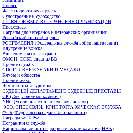
Медицина
Прочее
Железнодорожная отрасль
Судостроение и судоходство
ПРОФСОЮЗЫ И ВЕТЕРАНСКИЕ ОРГАНИЗАЦИИ
Профсоюзы
Награды для ветеранов и ветеранских организаций
Российский союз офицеров
РОСГВАРДИЯ (Федеральная служба войск нацгвардии)
Внутренние войска
Вневедомственная охрана
ОМОН, СОБР, спецназ ВВ
Прочие службы
СПОРТИВНЫЕ ЗНАКИ И МЕДАЛИ
Клубы и общества
Прочие знаки
Чемпионаты и турниры
СУДЕБНЫЙ ДЕПАРТАМЕНТ, СУДЕБНЫЕ ПРИСТАВЫ
СК (Следственный комитет)
УИС (Уголовно-исполнительная система)
ФСО, СПЕЦСВЯЗЬ, КРИПТОГРАФИЧЕСКАЯ СЛУЖБА
ФСБ (Федеральная служба безопасности)
Награды ФСБ РФ
Пограничная служба
Национальный антитеррористический комитет (НАК)