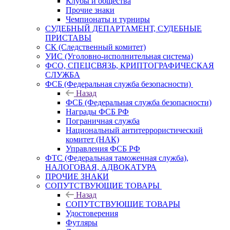
Клубы и общества
Прочие знаки
Чемпионаты и турниры
СУДЕБНЫЙ ДЕПАРТАМЕНТ, СУДЕБНЫЕ
ПРИСТАВЫ
СК (Следственный комитет)
УИС (Уголовно-исполнительная система)
ФСО, СПЕЦСВЯЗЬ, КРИПТОГРАФИЧЕСКАЯ
СЛУЖБА
ФСБ (Федеральная служба безопасности)
Назад
ФСБ (Федеральная служба безопасности)
Награды ФСБ РФ
Пограничная служба
Национальный антитеррористический
комитет (НАК)
Управления ФСБ РФ
ФТС (Федеральная таможенная служба),
НАЛОГОВАЯ, АДВОКАТУРА
ПРОЧИЕ ЗНАКИ
СОПУТСТВУЮЩИЕ ТОВАРЫ
Назад
СОПУТСТВУЮЩИЕ ТОВАРЫ
Удостоверения
Футляры