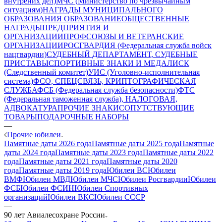
внутрених дел)
МЧС (Министерство по чрезвычайным
ситуациям)
НАГРАДЫ МУНИЦИПАЛЬНОГО
ОБРАЗОВАНИЯ
ОБРАЗОВАНИЕ
ОБЩЕСТВЕННЫЕ
НАГРАДЫ
ПРЕДПРИЯТИЯ И
ОРГАНИЗАЦИИ
ПРОФСОЮЗЫ И ВЕТЕРАНСКИЕ
ОРГАНИЗАЦИИ
РОСГВАРДИЯ (Федеральная служба войск
нацгвардии)
СУДЕБНЫЙ ДЕПАРТАМЕНТ, СУДЕБНЫЕ
ПРИСТАВЫ
СПОРТИВНЫЕ ЗНАКИ И МЕДАЛИ
СК
(Следственный комитет)
УИС (Уголовно-исполнительная
система)
ФСО, СПЕЦСВЯЗЬ, КРИПТОГРАФИЧЕСКАЯ
СЛУЖБА
ФСБ (Федеральная служба безопасности)
ФТС
(Федеральная таможенная служба), НАЛОГОВАЯ,
АДВОКАТУРА
ПРОЧИЕ ЗНАКИ
СОПУТСТВУЮЩИЕ
ТОВАРЫ
ПОДАРОЧНЫЕ НАБОРЫ
—
Прочие юбилеи
Памятные даты 2026 года
Памятные даты 2025 года
Памятные
даты 2024 года
Памятные даты 2023 года
Памятные даты 2022
года
Памятные даты 2021 года
Памятные даты 2020
года
Памятные даты 2019 года
Юбилеи ВС
Юбилеи
ВМФ
Юбилеи МВД
Юбилеи МЧС
Юбилеи Росгвардии
Юбилеи
ФСБ
Юбилеи ФСИН
Юбилеи Спортивных
организаций
Юбилеи ВКС
Юбилеи СССР
—
90 лет Авиалесохране России