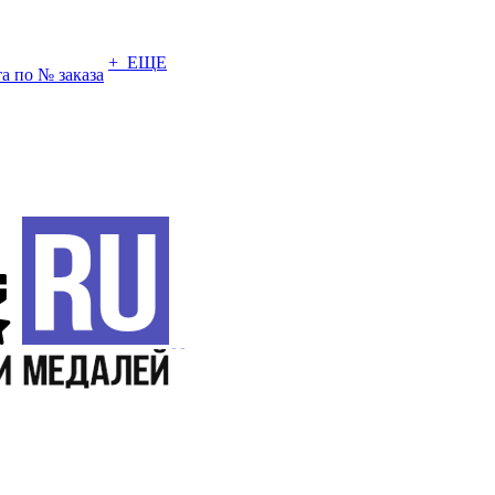
+ ЕЩЕ
а по № заказа