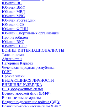
Юбилеи ВС
Юбилеи ВМФ
Юбилеи МВД
Юбилеи МЧС
Юбилеи Росгвардии
Юбилеи ФСБ
Юбилеи ФСИН
Юбилеи Спортивных организаций
Прочие юбилеи
Юбилеи ВКС
Юбилеи СССР
ВОИНЫ-ИНТЕРНАЦИОНАЛИСТЫ
Таджикистан
Афганистан
Нагорный Карабах
Чеченская народная республика
ГСВГ
Прочие знаки
ВЫДАЮЩИЕСЯ ЛИЧНОСТИ
ВНЕШНЯЯ РАЗВЕДКА
ВС (Вооруженные силы)
Военно-морской флот (ВМФ)
Военные комиссариаты
Воздушно-десантные войска (ВДВ)
Воздушно-космические силы (ВКС)