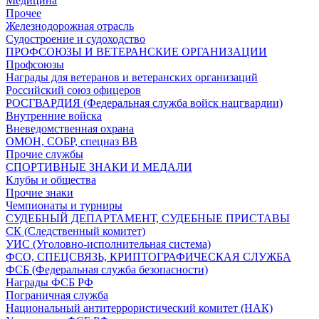
Медицина
Прочее
Железнодорожная отрасль
Судостроение и судоходство
ПРОФСОЮЗЫ И ВЕТЕРАНСКИЕ ОРГАНИЗАЦИИ
Профсоюзы
Награды для ветеранов и ветеранских организаций
Российский союз офицеров
РОСГВАРДИЯ (Федеральная служба войск нацгвардии)
Внутренние войска
Вневедомственная охрана
ОМОН, СОБР, спецназ ВВ
Прочие службы
СПОРТИВНЫЕ ЗНАКИ И МЕДАЛИ
Клубы и общества
Прочие знаки
Чемпионаты и турниры
СУДЕБНЫЙ ДЕПАРТАМЕНТ, СУДЕБНЫЕ ПРИСТАВЫ
СК (Следственный комитет)
УИС (Уголовно-исполнительная система)
ФСО, СПЕЦСВЯЗЬ, КРИПТОГРАФИЧЕСКАЯ СЛУЖБА
ФСБ (Федеральная служба безопасности)
Награды ФСБ РФ
Пограничная служба
Национальный антитеррористический комитет (НАК)