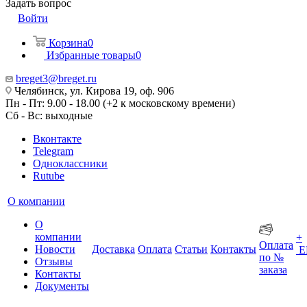
Задать вопрос
Войти
Корзина
0
Избранные товары
0
breget3@breget.ru
Челябинск, ул. Кирова 19, оф. 906
Пн - Пт: 9.00 - 18.00 (+2 к московскому времени)
Сб - Вс: выходные
Вконтакте
Telegram
Одноклассники
Rutube
О компании
О
компании
+
Оплата
Новости
Доставка
Оплата
Статьи
Контакты
Е
по №
Отзывы
заказа
Контакты
Документы