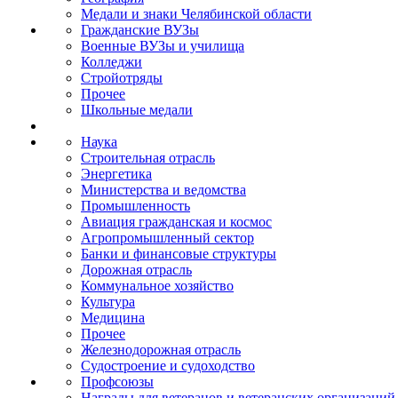
Медали и знаки Челябинской области
Гражданские ВУЗы
Военные ВУЗы и училища
Колледжи
Стройотряды
Прочее
Школьные медали
Наука
Строительная отрасль
Энергетика
Министерства и ведомства
Промышленность
Авиация гражданская и космос
Агропромышленный сектор
Банки и финансовые структуры
Дорожная отрасль
Коммунальное хозяйство
Культура
Медицина
Прочее
Железнодорожная отрасль
Судостроение и судоходство
Профсоюзы
Награды для ветеранов и ветеранских организаций