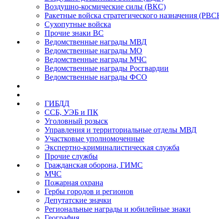
Воздушно-космические силы (ВКС)
Ракетные войска стратегического назначения (РВС
Сухопутные войска
Прочие знаки ВС
Ведомственные награды МВД
Ведомственные награды МО
Ведомственные награды МЧС
Ведомственные награды Росгвардии
Ведомственные награды ФСО
ГИБДД
ССБ, УЭБ и ПК
Уголовный розыск
Управления и территориальные отделы МВД
Участковые уполномоченные
Экспертно-криминалистическая служба
Прочие службы
Гражданская оборона, ГИМС
МЧС
Пожарная охрана
Гербы городов и регионов
Депутатские значки
Региональные награды и юбилейные знаки
География