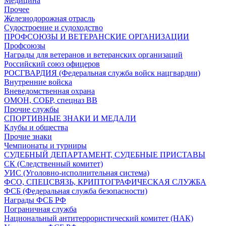
Медицина
Прочее
Железнодорожная отрасль
Судостроение и судоходство
ПРОФСОЮЗЫ И ВЕТЕРАНСКИЕ ОРГАНИЗАЦИИ
Профсоюзы
Награды для ветеранов и ветеранских организаций
Российский союз офицеров
РОСГВАРДИЯ (Федеральная служба войск нацгвардии)
Внутренние войска
Вневедомственная охрана
ОМОН, СОБР, спецназ ВВ
Прочие службы
СПОРТИВНЫЕ ЗНАКИ И МЕДАЛИ
Клубы и общества
Прочие знаки
Чемпионаты и турниры
СУДЕБНЫЙ ДЕПАРТАМЕНТ, СУДЕБНЫЕ ПРИСТАВЫ
СК (Следственный комитет)
УИС (Уголовно-исполнительная система)
ФСО, СПЕЦСВЯЗЬ, КРИПТОГРАФИЧЕСКАЯ СЛУЖБА
ФСБ (Федеральная служба безопасности)
Награды ФСБ РФ
Пограничная служба
Национальный антитеррористический комитет (НАК)