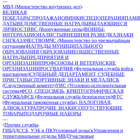
—
МВД (Министерство внутрених дел)
ВЕЛИКАЯ
ПОБЕДА
РАСПРОДАЖА
НОВИНКИ
СПЕЦОПЕРАЦИЯ
ПАМЯ
ДАТЫ
ВЕДОМСТВЕННЫЕ НАГРАДЫ
ВЫДАЮЩИЕСЯ
ЛИЧНОСТИ
ВС (Вооруженные силы)
ВОИНЫ-
ИНТЕРНАЦИОНАЛИСТЫ
ВНЕШНЯЯ РАЗВЕДКА
ЗНАКИ
СНГ
КАЗАЧЕСТВО
МЧС (Министерство по чрезвычайным
ситуациям)
НАГРАДЫ МУНИЦИПАЛЬНОГО
ОБРАЗОВАНИЯ
ОБРАЗОВАНИЕ
ОБЩЕСТВЕННЫЕ
НАГРАДЫ
ПРЕДПРИЯТИЯ И
ОРГАНИЗАЦИИ
ПРОФСОЮЗЫ И ВЕТЕРАНСКИЕ
ОРГАНИЗАЦИИ
РОСГВАРДИЯ (Федеральная служба войск
нацгвардии)
СУДЕБНЫЙ ДЕПАРТАМЕНТ, СУДЕБНЫЕ
ПРИСТАВЫ
СПОРТИВНЫЕ ЗНАКИ И МЕДАЛИ
СК
(Следственный комитет)
УИС (Уголовно-исполнительная
система)
ФСО, СПЕЦСВЯЗЬ, КРИПТОГРАФИЧЕСКАЯ
СЛУЖБА
ФСБ (Федеральная служба безопасности)
ФТС
(Федеральная таможенная служба), НАЛОГОВАЯ,
АДВОКАТУРА
ПРОЧИЕ ЗНАКИ
СОПУТСТВУЮЩИЕ
ТОВАРЫ
ПОДАРОЧНЫЕ НАБОРЫ
—
Прочие службы
ГИБДД
ССБ, УЭБ и ПК
Уголовный розыск
Управления и
территориальные отделы МВД
Участковые