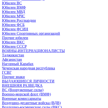
Юбилеи ВС
Юбилеи ВМФ
Юбилеи МВД
Юбилеи МЧС
Юбилеи Росгвардии
Юбилеи ФСБ
Юбилеи ФСИН
Юбилеи Спортивных организаций
Прочие юбилеи
Юбилеи ВКС
Юбилеи СССР
ВОИНЫ-ИНТЕРНАЦИОНАЛИСТЫ
Таджикистан
Афганистан
Нагорный Карабах
Чеченская народная республика
ГСВГ
Прочие знаки
ВЫДАЮЩИЕСЯ ЛИЧНОСТИ
ВНЕШНЯЯ РАЗВЕДКА
ВС (Вооруженные силы)
Военно-морской флот (ВМФ)
Военные комиссариаты
Воздушно-десантные войска (ВДВ)
Воздушно-космические силы (ВКС)