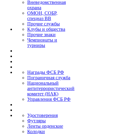
Вневедомственная
охрана
ОМОН, СОБР,
спецназ ВВ
Прочие службы
Клубы и общества
Прочие знаки
Чемпионаты и
турниры
Награды ФСБ РФ
Пограничная служба
Национальный
антитеррористический
комитет (НАК)
Управления ФСБ РФ
Удостоверения
Футляры
Ленты орденские
Колодки