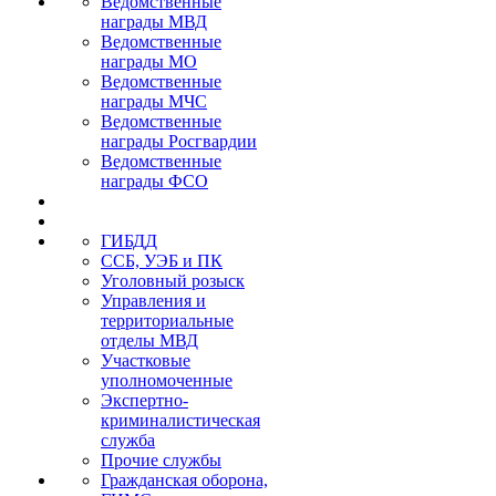
Ведомственные
награды МВД
Ведомственные
награды МО
Ведомственные
награды МЧС
Ведомственные
награды Росгвардии
Ведомственные
награды ФСО
ГИБДД
ССБ, УЭБ и ПК
Уголовный розыск
Управления и
территориальные
отделы МВД
Участковые
уполномоченные
Экспертно-
криминалистическая
служба
Прочие службы
Гражданская оборона,