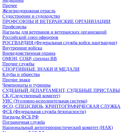
Медицина
Прочее
Железнодорожная отрасль
Судостроение и судоходство
ПРОФСОЮЗЫ И ВЕТЕРАНСКИЕ ОРГАНИЗАЦИИ
Профсоюзы
Награды для ветеранов и ветеранских организаций
Российский союз офицеров
РОСГВАРДИЯ (Федеральная служба войск нацгвардии)
Внутренние войска
Вневедомственная охрана
ОМОН, СОБР, спецназ ВВ
Прочие службы
СПОРТИВНЫЕ ЗНАКИ И МЕДАЛИ
Клубы и общества
Прочие знаки
Чемпионаты и турниры
СУДЕБНЫЙ ДЕПАРТАМЕНТ, СУДЕБНЫЕ ПРИСТАВЫ
СК (Следственный комитет)
УИС (Уголовно-исполнительная система)
ФСО, СПЕЦСВЯЗЬ, КРИПТОГРАФИЧЕСКАЯ СЛУЖБА
ФСБ (Федеральная служба безопасности)
Награды ФСБ РФ
Пограничная служба
Национальный антитеррористический комитет (НАК)