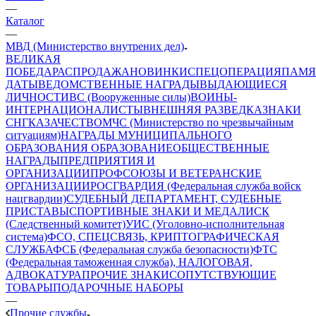
—
Каталог
—
МВД (Министерство внутрених дел)
ВЕЛИКАЯ
ПОБЕДА
РАСПРОДАЖА
НОВИНКИ
СПЕЦОПЕРАЦИЯ
ПАМЯ
ДАТЫ
ВЕДОМСТВЕННЫЕ НАГРАДЫ
ВЫДАЮЩИЕСЯ
ЛИЧНОСТИ
ВС (Вооруженные силы)
ВОИНЫ-
ИНТЕРНАЦИОНАЛИСТЫ
ВНЕШНЯЯ РАЗВЕДКА
ЗНАКИ
СНГ
КАЗАЧЕСТВО
МЧС (Министерство по чрезвычайным
ситуациям)
НАГРАДЫ МУНИЦИПАЛЬНОГО
ОБРАЗОВАНИЯ
ОБРАЗОВАНИЕ
ОБЩЕСТВЕННЫЕ
НАГРАДЫ
ПРЕДПРИЯТИЯ И
ОРГАНИЗАЦИИ
ПРОФСОЮЗЫ И ВЕТЕРАНСКИЕ
ОРГАНИЗАЦИИ
РОСГВАРДИЯ (Федеральная служба войск
нацгвардии)
СУДЕБНЫЙ ДЕПАРТАМЕНТ, СУДЕБНЫЕ
ПРИСТАВЫ
СПОРТИВНЫЕ ЗНАКИ И МЕДАЛИ
СК
(Следственный комитет)
УИС (Уголовно-исполнительная
система)
ФСО, СПЕЦСВЯЗЬ, КРИПТОГРАФИЧЕСКАЯ
СЛУЖБА
ФСБ (Федеральная служба безопасности)
ФТС
(Федеральная таможенная служба), НАЛОГОВАЯ,
АДВОКАТУРА
ПРОЧИЕ ЗНАКИ
СОПУТСТВУЮЩИЕ
ТОВАРЫ
ПОДАРОЧНЫЕ НАБОРЫ
—
Прочие службы