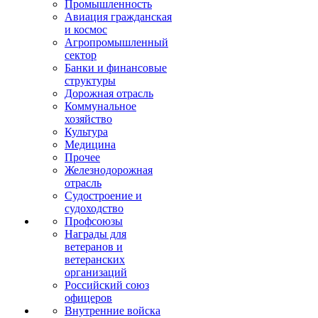
Промышленность
Авиация гражданская
и космос
Агропромышленный
сектор
Банки и финансовые
структуры
Дорожная отрасль
Коммунальное
хозяйство
Культура
Медицина
Прочее
Железнодорожная
отрасль
Судостроение и
судоходство
Профсоюзы
Награды для
ветеранов и
ветеранских
организаций
Российский союз
офицеров
Внутренние войска