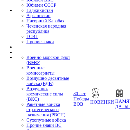
Юбилеи СССР
Таджикистан
Афганистан
Нагорный Карабах
Чеченская народная
республика
ГСВГ
Прочие знаки
Военно-морской флот
(ВМФ)
Военные
комиссариаты
Воздушно-десантные
войска (ВДВ)
Воздушно-
80 лет
космические силы
Победы
(ВКС)
ПАМЯ
НОВИНКИ
ВОВ
Ракетные войска
ДАТЫ
стратегического
назначения (РВСН)
Сухопутные войска
Прочие знаки ВС