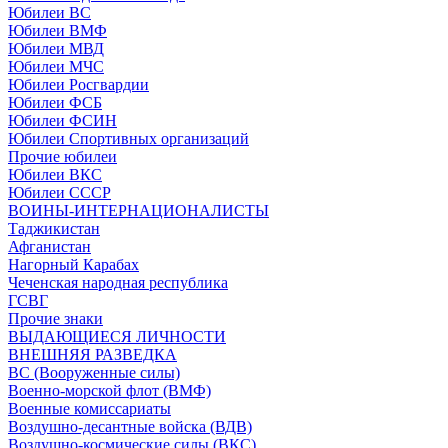
Юбилеи ВС
Юбилеи ВМФ
Юбилеи МВД
Юбилеи МЧС
Юбилеи Росгвардии
Юбилеи ФСБ
Юбилеи ФСИН
Юбилеи Спортивных организаций
Прочие юбилеи
Юбилеи ВКС
Юбилеи СССР
ВОИНЫ-ИНТЕРНАЦИОНАЛИСТЫ
Таджикистан
Афганистан
Нагорный Карабах
Чеченская народная республика
ГСВГ
Прочие знаки
ВЫДАЮЩИЕСЯ ЛИЧНОСТИ
ВНЕШНЯЯ РАЗВЕДКА
ВС (Вооруженные силы)
Военно-морской флот (ВМФ)
Военные комиссариаты
Воздушно-десантные войска (ВДВ)
Воздушно-космические силы (ВКС)