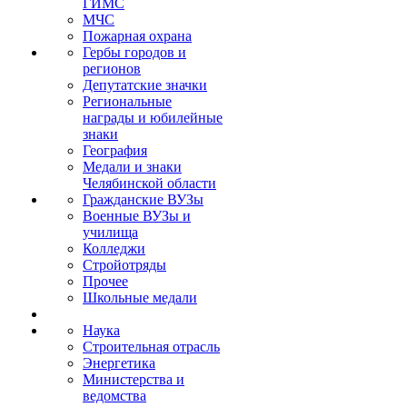
ГИМС
МЧС
Пожарная охрана
Гербы городов и
регионов
Депутатские значки
Региональные
награды и юбилейные
знаки
География
Медали и знаки
Челябинской области
Гражданские ВУЗы
Военные ВУЗы и
училища
Колледжи
Стройотряды
Прочее
Школьные медали
Наука
Строительная отрасль
Энергетика
Министерства и
ведомства