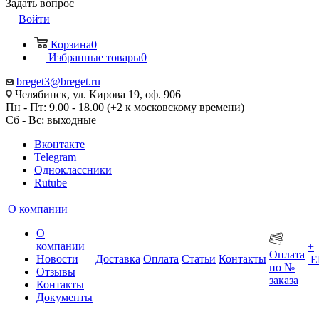
Задать вопрос
Войти
Корзина
0
Избранные товары
0
breget3@breget.ru
Челябинск, ул. Кирова 19, оф. 906
Пн - Пт: 9.00 - 18.00 (+2 к московскому времени)
Сб - Вс: выходные
Вконтакте
Telegram
Одноклассники
Rutube
О компании
О
компании
+
Оплата
Новости
Доставка
Оплата
Статьи
Контакты
Е
по №
Отзывы
заказа
Контакты
Документы