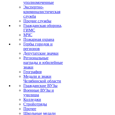
уполномоченные
Экспертно-
криминалистическая
служба
Прочие службы
Гражданская оборона,
ГИМС
МЧС
Пожарная охрана
Гербы городов и
регионов
Депутатские значки
Региональные
награды и юбилейные
знаки
География
Медали и знаки
Челябинской области
Гражданские ВУЗы
Военные ВУЗы и
училища
Колледжи
Стройотряды
Прочее
Школьные медали