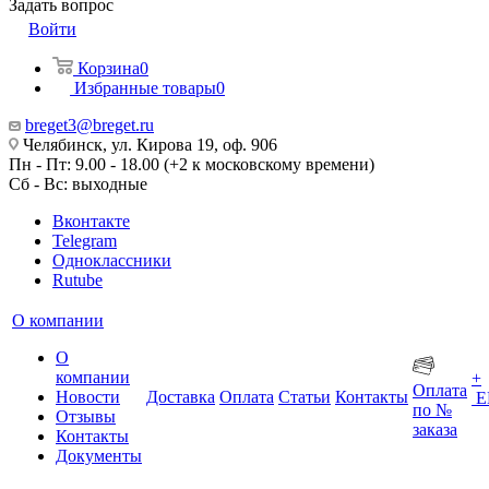
Задать вопрос
Войти
Корзина
0
Избранные товары
0
breget3@breget.ru
Челябинск, ул. Кирова 19, оф. 906
Пн - Пт: 9.00 - 18.00 (+2 к московскому времени)
Сб - Вс: выходные
Вконтакте
Telegram
Одноклассники
Rutube
О компании
О
компании
+
Оплата
Новости
Доставка
Оплата
Статьи
Контакты
Е
по №
Отзывы
заказа
Контакты
Документы