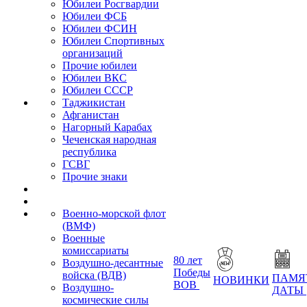
Юбилеи Росгвардии
Юбилеи ФСБ
Юбилеи ФСИН
Юбилеи Спортивных
организаций
Прочие юбилеи
Юбилеи ВКС
Юбилеи СССР
Таджикистан
Афганистан
Нагорный Карабах
Чеченская народная
республика
ГСВГ
Прочие знаки
Военно-морской флот
(ВМФ)
Военные
комиссариаты
80 лет
Воздушно-десантные
Победы
войска (ВДВ)
ПАМЯ
НОВИНКИ
ВОВ
Воздушно-
ДАТЫ
космические силы