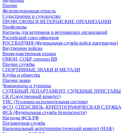
Медицина
Прочее
Железнодорожная отрасль
Судостроение и судоходство
ПРОФСОЮЗЫ И ВЕТЕРАНСКИЕ ОРГАНИЗАЦИИ
Профсоюзы
Награды для ветеранов и ветеранских организаций
Российский союз офицеров
РОСГВАРДИЯ (Федеральная служба войск нацгвардии)
Внутренние войска
Вневедомственная охрана
ОМОН, СОБР, спецназ ВВ
Прочие службы
СПОРТИВНЫЕ ЗНАКИ И МЕДАЛИ
Клубы и общества
Прочие знаки
Чемпионаты и турниры
СУДЕБНЫЙ ДЕПАРТАМЕНТ, СУДЕБНЫЕ ПРИСТАВЫ
СК (Следственный комитет)
УИС (Уголовно-исполнительная система)
ФСО, СПЕЦСВЯЗЬ, КРИПТОГРАФИЧЕСКАЯ СЛУЖБА
ФСБ (Федеральная служба безопасности)
Награды ФСБ РФ
Пограничная служба
Национальный антитеррористический комитет (НАК)