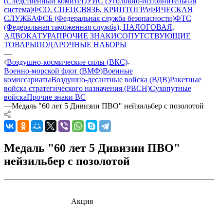
(Следственный комитет)
УИС (Уголовно-исполнительная
система)
ФСО, СПЕЦСВЯЗЬ, КРИПТОГРАФИЧЕСКАЯ
СЛУЖБА
ФСБ (Федеральная служба безопасности)
ФТС
(Федеральная таможенная служба), НАЛОГОВАЯ,
АДВОКАТУРА
ПРОЧИЕ ЗНАКИ
СОПУТСТВУЮЩИЕ
ТОВАРЫ
ПОДАРОЧНЫЕ НАБОРЫ
—
Воздушно-космические силы (ВКС)
Военно-морской флот (ВМФ)
Военные
комиссариаты
Воздушно-десантные войска (ВДВ)
Ракетные
войска стратегического назначения (РВСН)
Сухопутные
войска
Прочие знаки ВС
—
Медаль "60 лет 5 Дивизии ПВО" нейзильбер с позолотой
Медаль "60 лет 5 Дивизии ПВО"
нейзильбер с позолотой
Акция