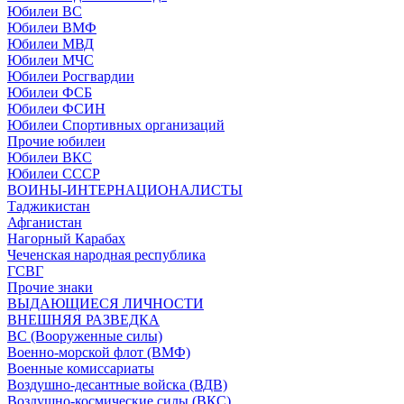
Юбилеи ВС
Юбилеи ВМФ
Юбилеи МВД
Юбилеи МЧС
Юбилеи Росгвардии
Юбилеи ФСБ
Юбилеи ФСИН
Юбилеи Спортивных организаций
Прочие юбилеи
Юбилеи ВКС
Юбилеи СССР
ВОИНЫ-ИНТЕРНАЦИОНАЛИСТЫ
Таджикистан
Афганистан
Нагорный Карабах
Чеченская народная республика
ГСВГ
Прочие знаки
ВЫДАЮЩИЕСЯ ЛИЧНОСТИ
ВНЕШНЯЯ РАЗВЕДКА
ВС (Вооруженные силы)
Военно-морской флот (ВМФ)
Военные комиссариаты
Воздушно-десантные войска (ВДВ)
Воздушно-космические силы (ВКС)