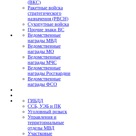
(ВКС)
Ракетные войска
стратегического
назначения (РВСН)
Сухопутные войска
Прочие знаки ВС
Ведомственные
награды МВД
Ведомственные
награды МО
Ведомственные
награды МЧС
Ведомственные
награды Росгвардии
Ведомственные
награды ФСО
ГИБДД
ССБ, УЭБ и ПК
Уголовный розыск
Управления и
территориальные
отделы МВД
Участковые