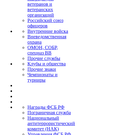
ветеранов и
ветеранских
организаций
Российский союз
офицеров
Внутренние войска
Вневедомственная
охрана
ОМОН, СОБР,
спецназ ВВ
Прочие службы
Клубы и общества
Прочие знаки
Чемпионаты и
турниры
Награды ФСБ РФ
Пограничная служба
Национальный
антитеррористический
комитет (НАК)
Управления ФСБ РФ