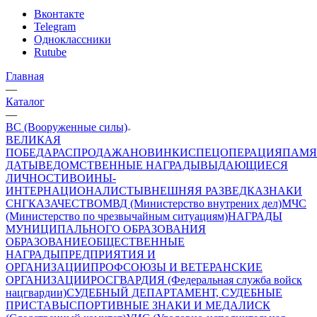
Вконтакте
Telegram
Одноклассники
Rutube
Главная
—
Каталог
—
ВС (Вооруженные силы)
ВЕЛИКАЯ
ПОБЕДА
РАСПРОДАЖА
НОВИНКИ
СПЕЦОПЕРАЦИЯ
ПАМЯ
ДАТЫ
ВЕДОМСТВЕННЫЕ НАГРАДЫ
ВЫДАЮЩИЕСЯ
ЛИЧНОСТИ
ВОИНЫ-
ИНТЕРНАЦИОНАЛИСТЫ
ВНЕШНЯЯ РАЗВЕДКА
ЗНАКИ
СНГ
КАЗАЧЕСТВО
МВД (Министерство внутрених дел)
МЧС
(Министерство по чрезвычайным ситуациям)
НАГРАДЫ
МУНИЦИПАЛЬНОГО ОБРАЗОВАНИЯ
ОБРАЗОВАНИЕ
ОБЩЕСТВЕННЫЕ
НАГРАДЫ
ПРЕДПРИЯТИЯ И
ОРГАНИЗАЦИИ
ПРОФСОЮЗЫ И ВЕТЕРАНСКИЕ
ОРГАНИЗАЦИИ
РОСГВАРДИЯ (Федеральная служба войск
нацгвардии)
СУДЕБНЫЙ ДЕПАРТАМЕНТ, СУДЕБНЫЕ
ПРИСТАВЫ
СПОРТИВНЫЕ ЗНАКИ И МЕДАЛИ
СК