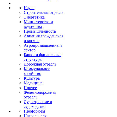
Наука
Строительная отрасль
Энергетика
Министерства и
ведомства
Промышленность
Авиация гражданская
и космос
Агропромышленный
сектор
Банки и финансовые
структуры
Дорожная отрасль
Коммунальное
хозяйство
Культура
Медицина
Прочее
Железнодорожная
отрасль
Судостроение и
судоходство
Профсоюзы
Награды для