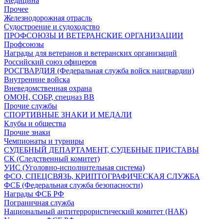
Медицина
Прочее
Железнодорожная отрасль
Судостроение и судоходство
ПРОФСОЮЗЫ И ВЕТЕРАНСКИЕ ОРГАНИЗАЦИИ
Профсоюзы
Награды для ветеранов и ветеранских организаций
Российский союз офицеров
РОСГВАРДИЯ (Федеральная служба войск нацгвардии)
Внутренние войска
Вневедомственная охрана
ОМОН, СОБР, спецназ ВВ
Прочие службы
СПОРТИВНЫЕ ЗНАКИ И МЕДАЛИ
Клубы и общества
Прочие знаки
Чемпионаты и турниры
СУДЕБНЫЙ ДЕПАРТАМЕНТ, СУДЕБНЫЕ ПРИСТАВЫ
СК (Следственный комитет)
УИС (Уголовно-исполнительная система)
ФСО, СПЕЦСВЯЗЬ, КРИПТОГРАФИЧЕСКАЯ СЛУЖБА
ФСБ (Федеральная служба безопасности)
Награды ФСБ РФ
Пограничная служба
Национальный антитеррористический комитет (НАК)