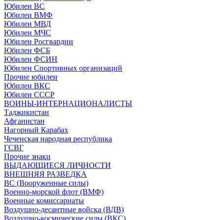
Юбилеи ВС
Юбилеи ВМФ
Юбилеи МВД
Юбилеи МЧС
Юбилеи Росгвардии
Юбилеи ФСБ
Юбилеи ФСИН
Юбилеи Спортивных организаций
Прочие юбилеи
Юбилеи ВКС
Юбилеи СССР
ВОИНЫ-ИНТЕРНАЦИОНАЛИСТЫ
Таджикистан
Афганистан
Нагорный Карабах
Чеченская народная республика
ГСВГ
Прочие знаки
ВЫДАЮЩИЕСЯ ЛИЧНОСТИ
ВНЕШНЯЯ РАЗВЕДКА
ВС (Вооруженные силы)
Военно-морской флот (ВМФ)
Военные комиссариаты
Воздушно-десантные войска (ВДВ)
Воздушно-космические силы (ВКС)