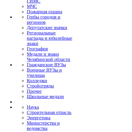
ГИМС
МЧС
Пожарная охрана
Гербы городов и
регионов
Депутатские значки
Региональные
награды и юбилейные
знаки
География
Медали и знаки
Челябинской области
Гражданские ВУЗы
Военные ВУЗы и
училища
Колледжи
Стройотряды
Прочее
Школьные медали
Наука
Строительная отрасль
Энергетика
Министерства и
ведомства