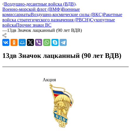
Воздушно-десантные войска (ВДВ)
Военно-морской флот (ВМФ)
Военные
комиссариаты
Воздушно-космические силы (ВКС)
Ракетные
войска стратегического назначения (РВСН)
Сухопутные
войска
Прочие знаки ВС
—
13дв Значок лацканный (90 лет ВДВ)
13дв Значок лацканный (90 лет ВДВ)
Акция