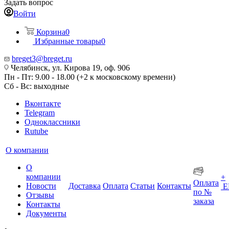
Задать вопрос
Войти
Корзина
0
Избранные товары
0
breget3@breget.ru
Челябинск, ул. Кирова 19, оф. 906
Пн - Пт: 9.00 - 18.00 (+2 к московскому времени)
Сб - Вс: выходные
Вконтакте
Telegram
Одноклассники
Rutube
О компании
О
компании
+
Оплата
Новости
Доставка
Оплата
Статьи
Контакты
Е
по №
Отзывы
заказа
Контакты
Документы