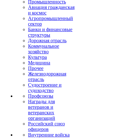
Промышленность
Авиация гражданская
и космос
Агропромышленный
сектор
Банки и финансовые
структуры
Дорожная отрасль
Коммунальное
хозяйство
Культура
Медицина
Прочее
Железнодорожная
отрасль
Судостроение и
судоходство
Профсоюзы
Награды для
ветеранов и
ветеранских
организаций
Российский союз
офицеров
Внутренние войска