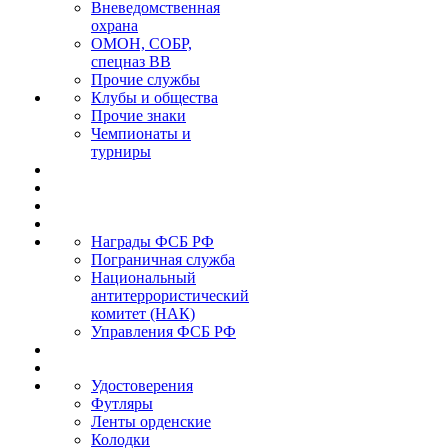
Вневедомственная
охрана
ОМОН, СОБР,
спецназ ВВ
Прочие службы
Клубы и общества
Прочие знаки
Чемпионаты и
турниры
Награды ФСБ РФ
Пограничная служба
Национальный
антитеррористический
комитет (НАК)
Управления ФСБ РФ
Удостоверения
Футляры
Ленты орденские
Колодки