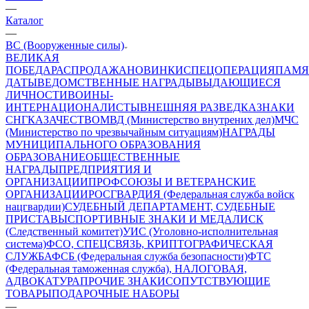
—
Каталог
—
ВС (Вооруженные силы)
ВЕЛИКАЯ
ПОБЕДА
РАСПРОДАЖА
НОВИНКИ
СПЕЦОПЕРАЦИЯ
ПАМЯ
ДАТЫ
ВЕДОМСТВЕННЫЕ НАГРАДЫ
ВЫДАЮЩИЕСЯ
ЛИЧНОСТИ
ВОИНЫ-
ИНТЕРНАЦИОНАЛИСТЫ
ВНЕШНЯЯ РАЗВЕДКА
ЗНАКИ
СНГ
КАЗАЧЕСТВО
МВД (Министерство внутрених дел)
МЧС
(Министерство по чрезвычайным ситуациям)
НАГРАДЫ
МУНИЦИПАЛЬНОГО ОБРАЗОВАНИЯ
ОБРАЗОВАНИЕ
ОБЩЕСТВЕННЫЕ
НАГРАДЫ
ПРЕДПРИЯТИЯ И
ОРГАНИЗАЦИИ
ПРОФСОЮЗЫ И ВЕТЕРАНСКИЕ
ОРГАНИЗАЦИИ
РОСГВАРДИЯ (Федеральная служба войск
нацгвардии)
СУДЕБНЫЙ ДЕПАРТАМЕНТ, СУДЕБНЫЕ
ПРИСТАВЫ
СПОРТИВНЫЕ ЗНАКИ И МЕДАЛИ
СК
(Следственный комитет)
УИС (Уголовно-исполнительная
система)
ФСО, СПЕЦСВЯЗЬ, КРИПТОГРАФИЧЕСКАЯ
СЛУЖБА
ФСБ (Федеральная служба безопасности)
ФТС
(Федеральная таможенная служба), НАЛОГОВАЯ,
АДВОКАТУРА
ПРОЧИЕ ЗНАКИ
СОПУТСТВУЮЩИЕ
ТОВАРЫ
ПОДАРОЧНЫЕ НАБОРЫ
—