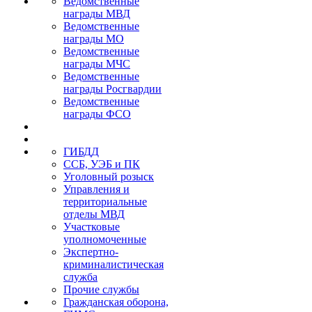
Ведомственные
награды МВД
Ведомственные
награды МО
Ведомственные
награды МЧС
Ведомственные
награды Росгвардии
Ведомственные
награды ФСО
ГИБДД
ССБ, УЭБ и ПК
Уголовный розыск
Управления и
территориальные
отделы МВД
Участковые
уполномоченные
Экспертно-
криминалистическая
служба
Прочие службы
Гражданская оборона,