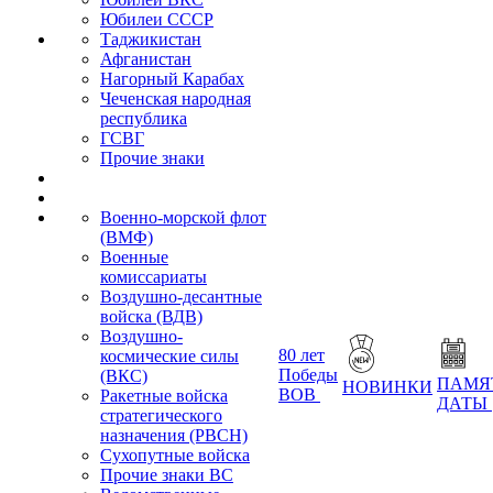
Юбилеи СССР
Таджикистан
Афганистан
Нагорный Карабах
Чеченская народная
республика
ГСВГ
Прочие знаки
Военно-морской флот
(ВМФ)
Военные
комиссариаты
Воздушно-десантные
войска (ВДВ)
Воздушно-
80 лет
космические силы
Победы
(ВКС)
ПАМЯ
НОВИНКИ
ВОВ
Ракетные войска
ДАТЫ
стратегического
назначения (РВСН)
Сухопутные войска
Прочие знаки ВС