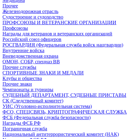
Медицина
Прочее
Железнодорожная отрасль
Судостроение и судоходство
ПРОФСОЮЗЫ И ВЕТЕРАНСКИЕ ОРГАНИЗАЦИИ
Профсоюзы
Награды для ветеранов и ветеранских организаций
Российский союз офицеров
РОСГВАРДИЯ (Федеральная служба войск нацгвардии)
Внутренние войска
Вневедомственная охрана
ОМОН, СОБР, спецназ ВВ
Прочие службы
СПОРТИВНЫЕ ЗНАКИ И МЕДАЛИ
Клубы и общества
Прочие знаки
Чемпионаты и турниры
СУДЕБНЫЙ ДЕПАРТАМЕНТ, СУДЕБНЫЕ ПРИСТАВЫ
СК (Следственный комитет)
УИС (Уголовно-исполнительная система)
ФСО, СПЕЦСВЯЗЬ, КРИПТОГРАФИЧЕСКАЯ СЛУЖБА
ФСБ (Федеральная служба безопасности)
Награды ФСБ РФ
Пограничная служба
Национальный антитеррористический комитет (НАК)