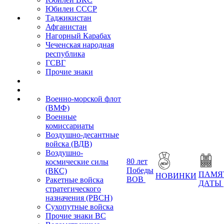
Юбилеи СССР
Таджикистан
Афганистан
Нагорный Карабах
Чеченская народная
республика
ГСВГ
Прочие знаки
Военно-морской флот
(ВМФ)
Военные
комиссариаты
Воздушно-десантные
войска (ВДВ)
Воздушно-
80 лет
космические силы
Победы
(ВКС)
ПАМЯ
НОВИНКИ
ВОВ
Ракетные войска
ДАТЫ
стратегического
назначения (РВСН)
Сухопутные войска
Прочие знаки ВС