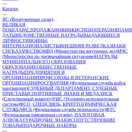
—
Каталог
—
ВС (Вооруженные силы)
ВЕЛИКАЯ
ПОБЕДА
РАСПРОДАЖА
НОВИНКИ
СПЕЦОПЕРАЦИЯ
ПАМЯ
ДАТЫ
ВЕДОМСТВЕННЫЕ НАГРАДЫ
ВЫДАЮЩИЕСЯ
ЛИЧНОСТИ
ВОИНЫ-
ИНТЕРНАЦИОНАЛИСТЫ
ВНЕШНЯЯ РАЗВЕДКА
ЗНАКИ
СНГ
КАЗАЧЕСТВО
МВД (Министерство внутрених дел)
МЧС
(Министерство по чрезвычайным ситуациям)
НАГРАДЫ
МУНИЦИПАЛЬНОГО ОБРАЗОВАНИЯ
ОБРАЗОВАНИЕ
ОБЩЕСТВЕННЫЕ
НАГРАДЫ
ПРЕДПРИЯТИЯ И
ОРГАНИЗАЦИИ
ПРОФСОЮЗЫ И ВЕТЕРАНСКИЕ
ОРГАНИЗАЦИИ
РОСГВАРДИЯ (Федеральная служба войск
нацгвардии)
СУДЕБНЫЙ ДЕПАРТАМЕНТ, СУДЕБНЫЕ
ПРИСТАВЫ
СПОРТИВНЫЕ ЗНАКИ И МЕДАЛИ
СК
(Следственный комитет)
УИС (Уголовно-исполнительная
система)
ФСО, СПЕЦСВЯЗЬ, КРИПТОГРАФИЧЕСКАЯ
СЛУЖБА
ФСБ (Федеральная служба безопасности)
ФТС
(Федеральная таможенная служба), НАЛОГОВАЯ,
АДВОКАТУРА
ПРОЧИЕ ЗНАКИ
СОПУТСТВУЮЩИЕ
ТОВАРЫ
ПОДАРОЧНЫЕ НАБОРЫ
—