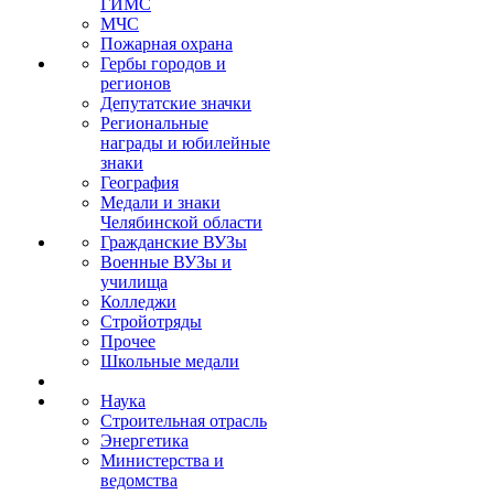
ГИМС
МЧС
Пожарная охрана
Гербы городов и
регионов
Депутатские значки
Региональные
награды и юбилейные
знаки
География
Медали и знаки
Челябинской области
Гражданские ВУЗы
Военные ВУЗы и
училища
Колледжи
Стройотряды
Прочее
Школьные медали
Наука
Строительная отрасль
Энергетика
Министерства и
ведомства