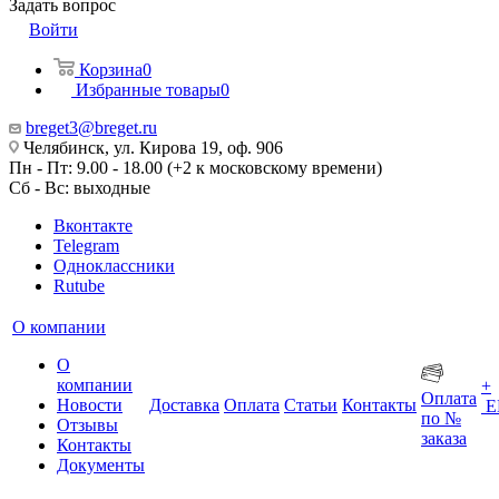
Задать вопрос
Войти
Корзина
0
Избранные товары
0
breget3@breget.ru
Челябинск, ул. Кирова 19, оф. 906
Пн - Пт: 9.00 - 18.00 (+2 к московскому времени)
Сб - Вс: выходные
Вконтакте
Telegram
Одноклассники
Rutube
О компании
О
компании
+
Оплата
Новости
Доставка
Оплата
Статьи
Контакты
Е
по №
Отзывы
заказа
Контакты
Документы