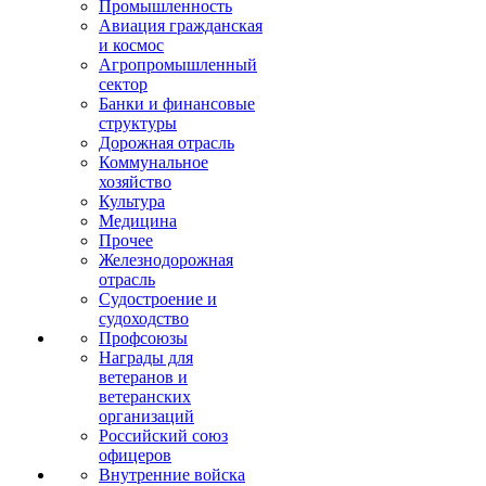
Промышленность
Авиация гражданская
и космос
Агропромышленный
сектор
Банки и финансовые
структуры
Дорожная отрасль
Коммунальное
хозяйство
Культура
Медицина
Прочее
Железнодорожная
отрасль
Судостроение и
судоходство
Профсоюзы
Награды для
ветеранов и
ветеранских
организаций
Российский союз
офицеров
Внутренние войска