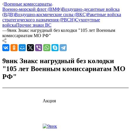
Военные комиссариаты
Военно-морской флот (ВМФ)
Воздушно-десантные войска
(ВДВ)
Воздушно-космические силы (ВКС)
Ракетные войска
стратегического назначения (РВСН)
Сухопутные
войска
Прочие знаки ВС
—
9внк Знакс нагрудный без колодки "105 лет Военным
комиссариатам МО РФ"
9внк Знакс нагрудный без колодки
"105 лет Военным комиссариатам МО
РФ"
Акция