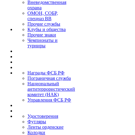
Вневедомственная
охрана
ОМОН, СОБР,
спецназ ВВ
Прочие службы
Клубы и общества
Прочие знаки
Чемпионаты и
турниры
Награды ФСБ РФ
Пограничная служба
Национальный
антитеррористический
комитет (НАК)
Управления ФСБ РФ
Удостоверения
Футляры
Ленты орденские
Колодки