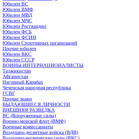
Юбилеи ВС
Юбилеи ВМФ
Юбилеи МВД
Юбилеи МЧС
Юбилеи Росгвардии
Юбилеи ФСБ
Юбилеи ФСИН
Юбилеи Спортивных организаций
Прочие юбилеи
Юбилеи ВКС
Юбилеи СССР
ВОИНЫ-ИНТЕРНАЦИОНАЛИСТЫ
Таджикистан
Афганистан
Нагорный Карабах
Чеченская народная республика
ГСВГ
Прочие знаки
ВЫДАЮЩИЕСЯ ЛИЧНОСТИ
ВНЕШНЯЯ РАЗВЕДКА
ВС (Вооруженные силы)
Военно-морской флот (ВМФ)
Военные комиссариаты
Воздушно-десантные войска (ВДВ)
Воздушно-космические силы (ВКС)