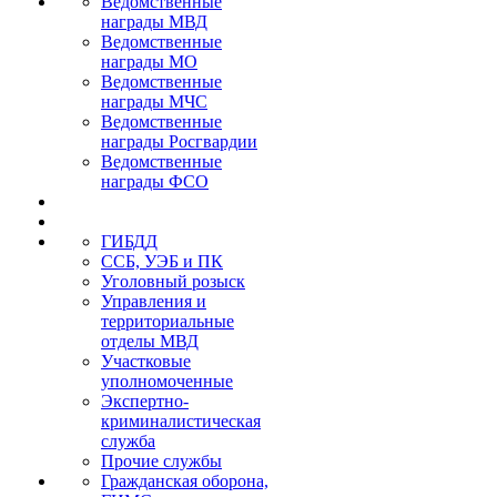
Ведомственные
награды МВД
Ведомственные
награды МО
Ведомственные
награды МЧС
Ведомственные
награды Росгвардии
Ведомственные
награды ФСО
ГИБДД
ССБ, УЭБ и ПК
Уголовный розыск
Управления и
территориальные
отделы МВД
Участковые
уполномоченные
Экспертно-
криминалистическая
служба
Прочие службы
Гражданская оборона,