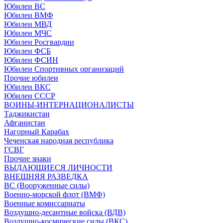
Юбилеи ВС
Юбилеи ВМФ
Юбилеи МВД
Юбилеи МЧС
Юбилеи Росгвардии
Юбилеи ФСБ
Юбилеи ФСИН
Юбилеи Спортивных организаций
Прочие юбилеи
Юбилеи ВКС
Юбилеи СССР
ВОИНЫ-ИНТЕРНАЦИОНАЛИСТЫ
Таджикистан
Афганистан
Нагорный Карабах
Чеченская народная республика
ГСВГ
Прочие знаки
ВЫДАЮЩИЕСЯ ЛИЧНОСТИ
ВНЕШНЯЯ РАЗВЕДКА
ВС (Вооруженные силы)
Военно-морской флот (ВМФ)
Военные комиссариаты
Воздушно-десантные войска (ВДВ)
Воздушно-космические силы (ВКС)