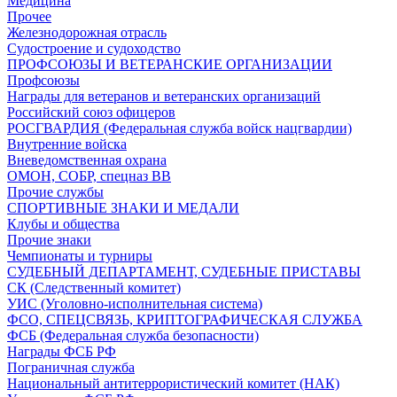
Медицина
Прочее
Железнодорожная отрасль
Судостроение и судоходство
ПРОФСОЮЗЫ И ВЕТЕРАНСКИЕ ОРГАНИЗАЦИИ
Профсоюзы
Награды для ветеранов и ветеранских организаций
Российский союз офицеров
РОСГВАРДИЯ (Федеральная служба войск нацгвардии)
Внутренние войска
Вневедомственная охрана
ОМОН, СОБР, спецназ ВВ
Прочие службы
СПОРТИВНЫЕ ЗНАКИ И МЕДАЛИ
Клубы и общества
Прочие знаки
Чемпионаты и турниры
СУДЕБНЫЙ ДЕПАРТАМЕНТ, СУДЕБНЫЕ ПРИСТАВЫ
СК (Следственный комитет)
УИС (Уголовно-исполнительная система)
ФСО, СПЕЦСВЯЗЬ, КРИПТОГРАФИЧЕСКАЯ СЛУЖБА
ФСБ (Федеральная служба безопасности)
Награды ФСБ РФ
Пограничная служба
Национальный антитеррористический комитет (НАК)