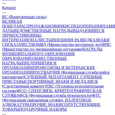
—
Каталог
—
ВС (Вооруженные силы)
ВЕЛИКАЯ
ПОБЕДА
РАСПРОДАЖА
НОВИНКИ
СПЕЦОПЕРАЦИЯ
ПАМЯ
ДАТЫ
ВЕДОМСТВЕННЫЕ НАГРАДЫ
ВЫДАЮЩИЕСЯ
ЛИЧНОСТИ
ВОИНЫ-
ИНТЕРНАЦИОНАЛИСТЫ
ВНЕШНЯЯ РАЗВЕДКА
ЗНАКИ
СНГ
КАЗАЧЕСТВО
МВД (Министерство внутрених дел)
МЧС
(Министерство по чрезвычайным ситуациям)
НАГРАДЫ
МУНИЦИПАЛЬНОГО ОБРАЗОВАНИЯ
ОБРАЗОВАНИЕ
ОБЩЕСТВЕННЫЕ
НАГРАДЫ
ПРЕДПРИЯТИЯ И
ОРГАНИЗАЦИИ
ПРОФСОЮЗЫ И ВЕТЕРАНСКИЕ
ОРГАНИЗАЦИИ
РОСГВАРДИЯ (Федеральная служба войск
нацгвардии)
СУДЕБНЫЙ ДЕПАРТАМЕНТ, СУДЕБНЫЕ
ПРИСТАВЫ
СПОРТИВНЫЕ ЗНАКИ И МЕДАЛИ
СК
(Следственный комитет)
УИС (Уголовно-исполнительная
система)
ФСО, СПЕЦСВЯЗЬ, КРИПТОГРАФИЧЕСКАЯ
СЛУЖБА
ФСБ (Федеральная служба безопасности)
ФТС
(Федеральная таможенная служба), НАЛОГОВАЯ,
АДВОКАТУРА
ПРОЧИЕ ЗНАКИ
СОПУТСТВУЮЩИЕ
ТОВАРЫ
ПОДАРОЧНЫЕ НАБОРЫ
—