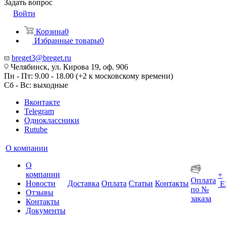
Задать вопрос
Войти
Корзина
0
Избранные товары
0
breget3@breget.ru
Челябинск, ул. Кирова 19, оф. 906
Пн - Пт: 9.00 - 18.00 (+2 к московскому времени)
Сб - Вс: выходные
Вконтакте
Telegram
Одноклассники
Rutube
О компании
О
компании
+
Оплата
Новости
Доставка
Оплата
Статьи
Контакты
Е
по №
Отзывы
заказа
Контакты
Документы