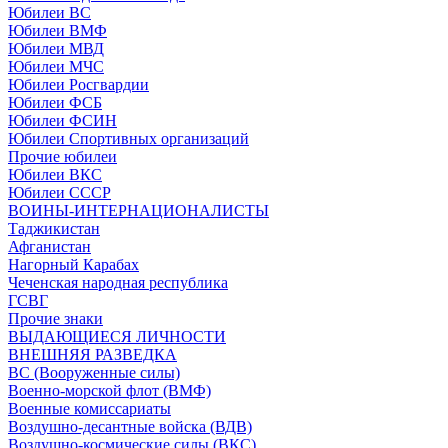
Юбилеи ВС
Юбилеи ВМФ
Юбилеи МВД
Юбилеи МЧС
Юбилеи Росгвардии
Юбилеи ФСБ
Юбилеи ФСИН
Юбилеи Спортивных организаций
Прочие юбилеи
Юбилеи ВКС
Юбилеи СССР
ВОИНЫ-ИНТЕРНАЦИОНАЛИСТЫ
Таджикистан
Афганистан
Нагорный Карабах
Чеченская народная республика
ГСВГ
Прочие знаки
ВЫДАЮЩИЕСЯ ЛИЧНОСТИ
ВНЕШНЯЯ РАЗВЕДКА
ВС (Вооруженные силы)
Военно-морской флот (ВМФ)
Военные комиссариаты
Воздушно-десантные войска (ВДВ)
Воздушно-космические силы (ВКС)