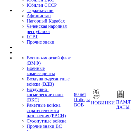
Юбилеи СССР
Таджикистан
Афганистан
Нагорный Карабах
Чеченская народная
республика
ГСВГ
Прочие знаки
Военно-морской флот
(ВМФ)
Военные
комиссариаты
Воздушно-десантные
войска (ВДВ)
Воздушно-
80 лет
космические силы
Победы
(ВКС)
ПАМЯ
НОВИНКИ
ВОВ
Ракетные войска
ДАТЫ
стратегического
назначения (РВСН)
Сухопутные войска
Прочие знаки ВС