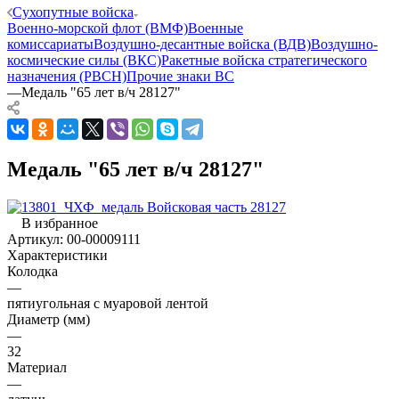
Сухопутные войска
Военно-морской флот (ВМФ)
Военные
комиссариаты
Воздушно-десантные войска (ВДВ)
Воздушно-
космические силы (ВКС)
Ракетные войска стратегического
назначения (РВСН)
Прочие знаки ВС
—
Медаль "65 лет в/ч 28127"
Медаль "65 лет в/ч 28127"
В избранное
Артикул:
00-00009111
Характеристики
Колодка
—
пятиугольная с муаровой лентой
Диаметр (мм)
—
32
Материал
—