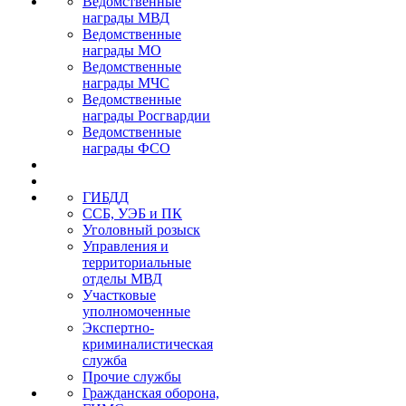
Ведомственные
награды МВД
Ведомственные
награды МО
Ведомственные
награды МЧС
Ведомственные
награды Росгвардии
Ведомственные
награды ФСО
ГИБДД
ССБ, УЭБ и ПК
Уголовный розыск
Управления и
территориальные
отделы МВД
Участковые
уполномоченные
Экспертно-
криминалистическая
служба
Прочие службы
Гражданская оборона,