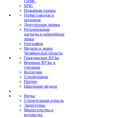
ГИМС
МЧС
Пожарная охрана
Гербы городов и
регионов
Депутатские значки
Региональные
награды и юбилейные
знаки
География
Медали и знаки
Челябинской области
Гражданские ВУЗы
Военные ВУЗы и
училища
Колледжи
Стройотряды
Прочее
Школьные медали
Наука
Строительная отрасль
Энергетика
Министерства и
ведомства