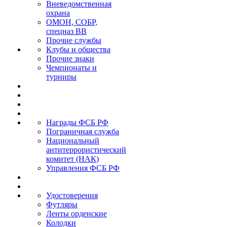
Вневедомственная
охрана
ОМОН, СОБР,
спецназ ВВ
Прочие службы
Клубы и общества
Прочие знаки
Чемпионаты и
турниры
Награды ФСБ РФ
Пограничная служба
Национальный
антитеррористический
комитет (НАК)
Управления ФСБ РФ
Удостоверения
Футляры
Ленты орденские
Колодки