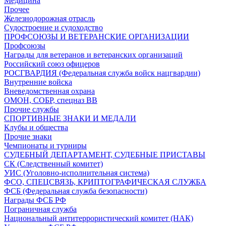
Медицина
Прочее
Железнодорожная отрасль
Судостроение и судоходство
ПРОФСОЮЗЫ И ВЕТЕРАНСКИЕ ОРГАНИЗАЦИИ
Профсоюзы
Награды для ветеранов и ветеранских организаций
Российский союз офицеров
РОСГВАРДИЯ (Федеральная служба войск нацгвардии)
Внутренние войска
Вневедомственная охрана
ОМОН, СОБР, спецназ ВВ
Прочие службы
СПОРТИВНЫЕ ЗНАКИ И МЕДАЛИ
Клубы и общества
Прочие знаки
Чемпионаты и турниры
СУДЕБНЫЙ ДЕПАРТАМЕНТ, СУДЕБНЫЕ ПРИСТАВЫ
СК (Следственный комитет)
УИС (Уголовно-исполнительная система)
ФСО, СПЕЦСВЯЗЬ, КРИПТОГРАФИЧЕСКАЯ СЛУЖБА
ФСБ (Федеральная служба безопасности)
Награды ФСБ РФ
Пограничная служба
Национальный антитеррористический комитет (НАК)