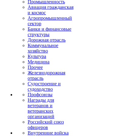
Промышленность
Авиация гражданская
и космос
Агропромышленный
сектор
Банки и финансовые
структуры
Дорожная отрасль
Коммунальное
хозяйство
Культура
Медицина
Прочее
Железнодорожная
отрасль
Судостроение и
судоходство
Профсоюзы
Награды для
ветеранов и
ветеранских
организаций
Российский союз
офицеров
Внутренние войска