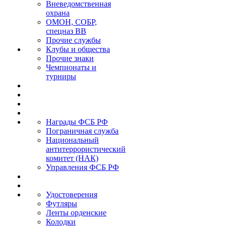
Вневедомственная
охрана
ОМОН, СОБР,
спецназ ВВ
Прочие службы
Клубы и общества
Прочие знаки
Чемпионаты и
турниры
Награды ФСБ РФ
Пограничная служба
Национальный
антитеррористический
комитет (НАК)
Управления ФСБ РФ
Удостоверения
Футляры
Ленты орденские
Колодки