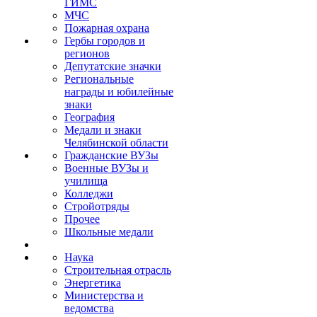
ГИМС
МЧС
Пожарная охрана
Гербы городов и
регионов
Депутатские значки
Региональные
награды и юбилейные
знаки
География
Медали и знаки
Челябинской области
Гражданские ВУЗы
Военные ВУЗы и
училища
Колледжи
Стройотряды
Прочее
Школьные медали
Наука
Строительная отрасль
Энергетика
Министерства и
ведомства