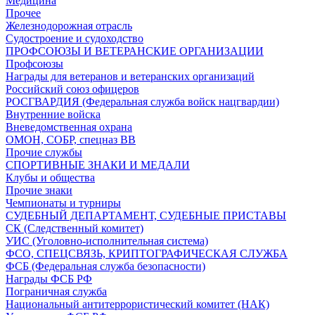
Медицина
Прочее
Железнодорожная отрасль
Судостроение и судоходство
ПРОФСОЮЗЫ И ВЕТЕРАНСКИЕ ОРГАНИЗАЦИИ
Профсоюзы
Награды для ветеранов и ветеранских организаций
Российский союз офицеров
РОСГВАРДИЯ (Федеральная служба войск нацгвардии)
Внутренние войска
Вневедомственная охрана
ОМОН, СОБР, спецназ ВВ
Прочие службы
СПОРТИВНЫЕ ЗНАКИ И МЕДАЛИ
Клубы и общества
Прочие знаки
Чемпионаты и турниры
СУДЕБНЫЙ ДЕПАРТАМЕНТ, СУДЕБНЫЕ ПРИСТАВЫ
СК (Следственный комитет)
УИС (Уголовно-исполнительная система)
ФСО, СПЕЦСВЯЗЬ, КРИПТОГРАФИЧЕСКАЯ СЛУЖБА
ФСБ (Федеральная служба безопасности)
Награды ФСБ РФ
Пограничная служба
Национальный антитеррористический комитет (НАК)