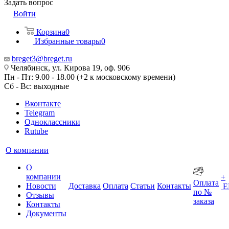
Задать вопрос
Войти
Корзина
0
Избранные товары
0
breget3@breget.ru
Челябинск, ул. Кирова 19, оф. 906
Пн - Пт: 9.00 - 18.00 (+2 к московскому времени)
Сб - Вс: выходные
Вконтакте
Telegram
Одноклассники
Rutube
О компании
О
компании
+
Оплата
Новости
Доставка
Оплата
Статьи
Контакты
Е
по №
Отзывы
заказа
Контакты
Документы