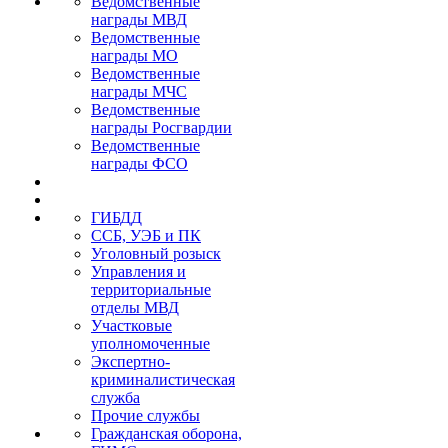
Ведомственные
награды МВД
Ведомственные
награды МО
Ведомственные
награды МЧС
Ведомственные
награды Росгвардии
Ведомственные
награды ФСО
ГИБДД
ССБ, УЭБ и ПК
Уголовный розыск
Управления и
территориальные
отделы МВД
Участковые
уполномоченные
Экспертно-
криминалистическая
служба
Прочие службы
Гражданская оборона,