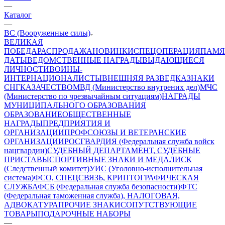
—
Каталог
—
ВС (Вооруженные силы)
ВЕЛИКАЯ
ПОБЕДА
РАСПРОДАЖА
НОВИНКИ
СПЕЦОПЕРАЦИЯ
ПАМЯ
ДАТЫ
ВЕДОМСТВЕННЫЕ НАГРАДЫ
ВЫДАЮЩИЕСЯ
ЛИЧНОСТИ
ВОИНЫ-
ИНТЕРНАЦИОНАЛИСТЫ
ВНЕШНЯЯ РАЗВЕДКА
ЗНАКИ
СНГ
КАЗАЧЕСТВО
МВД (Министерство внутрених дел)
МЧС
(Министерство по чрезвычайным ситуациям)
НАГРАДЫ
МУНИЦИПАЛЬНОГО ОБРАЗОВАНИЯ
ОБРАЗОВАНИЕ
ОБЩЕСТВЕННЫЕ
НАГРАДЫ
ПРЕДПРИЯТИЯ И
ОРГАНИЗАЦИИ
ПРОФСОЮЗЫ И ВЕТЕРАНСКИЕ
ОРГАНИЗАЦИИ
РОСГВАРДИЯ (Федеральная служба войск
нацгвардии)
СУДЕБНЫЙ ДЕПАРТАМЕНТ, СУДЕБНЫЕ
ПРИСТАВЫ
СПОРТИВНЫЕ ЗНАКИ И МЕДАЛИ
СК
(Следственный комитет)
УИС (Уголовно-исполнительная
система)
ФСО, СПЕЦСВЯЗЬ, КРИПТОГРАФИЧЕСКАЯ
СЛУЖБА
ФСБ (Федеральная служба безопасности)
ФТС
(Федеральная таможенная служба), НАЛОГОВАЯ,
АДВОКАТУРА
ПРОЧИЕ ЗНАКИ
СОПУТСТВУЮЩИЕ
ТОВАРЫ
ПОДАРОЧНЫЕ НАБОРЫ
—