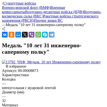
Сухопутные войска
Военно-морской флот (ВМФ)
Военные
комиссариаты
Воздушно-десантные войска (ВДВ)
Воздушно-
космические силы (ВКС)
Ракетные войска стратегического
назначения (РВСН)
Прочие знаки ВС
—
Медаль "10 лет 31 инженерно-саперному полку"
Медаль "10 лет 31 инженерно-
саперному полку"
В избранное
Артикул:
00-00008873
Характеристики
Колодка
—
пятиугольная с муаровой лентой
Диаметр (мм)
—
32
Материал