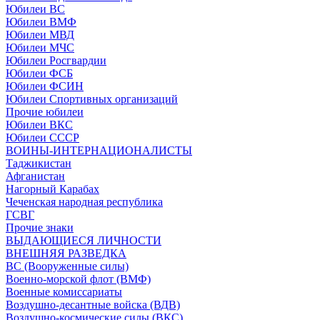
Юбилеи ВС
Юбилеи ВМФ
Юбилеи МВД
Юбилеи МЧС
Юбилеи Росгвардии
Юбилеи ФСБ
Юбилеи ФСИН
Юбилеи Спортивных организаций
Прочие юбилеи
Юбилеи ВКС
Юбилеи СССР
ВОИНЫ-ИНТЕРНАЦИОНАЛИСТЫ
Таджикистан
Афганистан
Нагорный Карабах
Чеченская народная республика
ГСВГ
Прочие знаки
ВЫДАЮЩИЕСЯ ЛИЧНОСТИ
ВНЕШНЯЯ РАЗВЕДКА
ВС (Вооруженные силы)
Военно-морской флот (ВМФ)
Военные комиссариаты
Воздушно-десантные войска (ВДВ)
Воздушно-космические силы (ВКС)