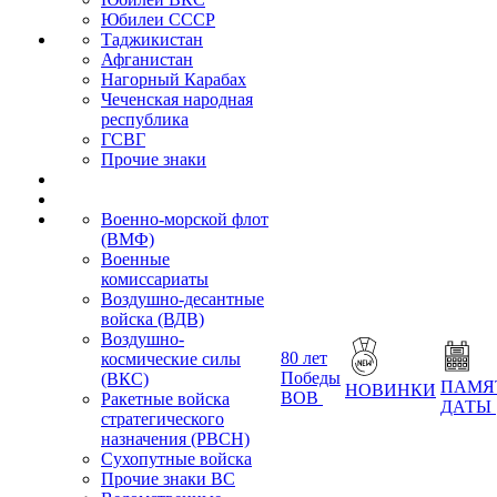
Юбилеи СССР
Таджикистан
Афганистан
Нагорный Карабах
Чеченская народная
республика
ГСВГ
Прочие знаки
Военно-морской флот
(ВМФ)
Военные
комиссариаты
Воздушно-десантные
войска (ВДВ)
Воздушно-
80 лет
космические силы
Победы
(ВКС)
ПАМЯ
НОВИНКИ
ВОВ
Ракетные войска
ДАТЫ
стратегического
назначения (РВСН)
Сухопутные войска
Прочие знаки ВС