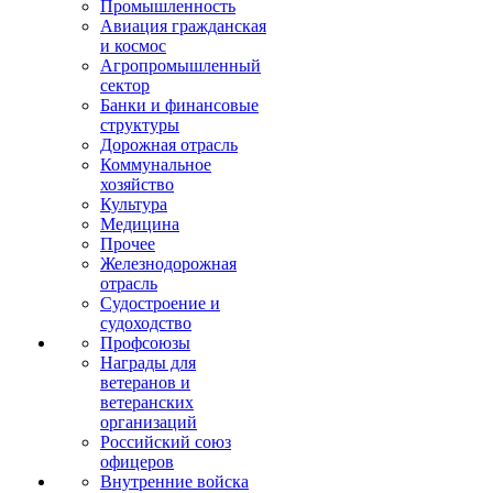
Промышленность
Авиация гражданская
и космос
Агропромышленный
сектор
Банки и финансовые
структуры
Дорожная отрасль
Коммунальное
хозяйство
Культура
Медицина
Прочее
Железнодорожная
отрасль
Судостроение и
судоходство
Профсоюзы
Награды для
ветеранов и
ветеранских
организаций
Российский союз
офицеров
Внутренние войска