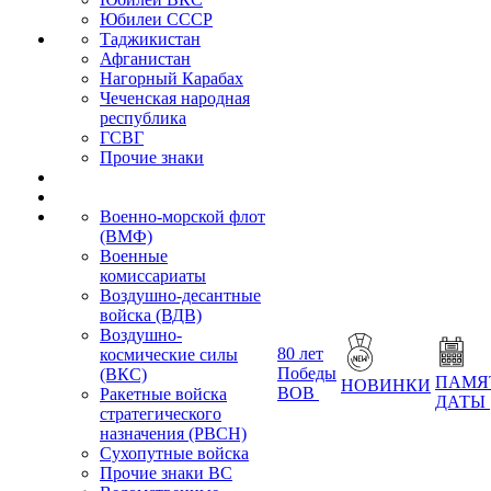
Юбилеи СССР
Таджикистан
Афганистан
Нагорный Карабах
Чеченская народная
республика
ГСВГ
Прочие знаки
Военно-морской флот
(ВМФ)
Военные
комиссариаты
Воздушно-десантные
войска (ВДВ)
Воздушно-
80 лет
космические силы
Победы
(ВКС)
ПАМЯ
НОВИНКИ
ВОВ
Ракетные войска
ДАТЫ
стратегического
назначения (РВСН)
Сухопутные войска
Прочие знаки ВС