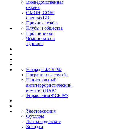
Вневедомственная
охрана
ОМОН, СОБР,
спецназ ВВ
Прочие службы
Клубы и общества
Прочие знаки
Чемпионаты и
турниры
Награды ФСБ РФ
Пограничная служба
Национальный
антитеррористический
комитет (НАК)
Управления ФСБ РФ
Удостоверения
Футляры
Ленты орденские
Колодки