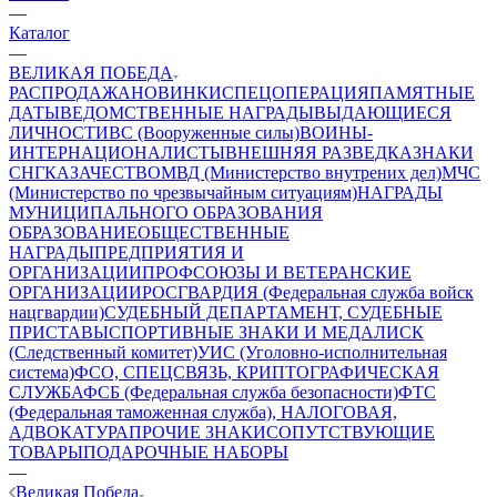
—
Каталог
—
ВЕЛИКАЯ ПОБЕДА
РАСПРОДАЖА
НОВИНКИ
СПЕЦОПЕРАЦИЯ
ПАМЯТНЫЕ
ДАТЫ
ВЕДОМСТВЕННЫЕ НАГРАДЫ
ВЫДАЮЩИЕСЯ
ЛИЧНОСТИ
ВС (Вооруженные силы)
ВОИНЫ-
ИНТЕРНАЦИОНАЛИСТЫ
ВНЕШНЯЯ РАЗВЕДКА
ЗНАКИ
СНГ
КАЗАЧЕСТВО
МВД (Министерство внутрених дел)
МЧС
(Министерство по чрезвычайным ситуациям)
НАГРАДЫ
МУНИЦИПАЛЬНОГО ОБРАЗОВАНИЯ
ОБРАЗОВАНИЕ
ОБЩЕСТВЕННЫЕ
НАГРАДЫ
ПРЕДПРИЯТИЯ И
ОРГАНИЗАЦИИ
ПРОФСОЮЗЫ И ВЕТЕРАНСКИЕ
ОРГАНИЗАЦИИ
РОСГВАРДИЯ (Федеральная служба войск
нацгвардии)
СУДЕБНЫЙ ДЕПАРТАМЕНТ, СУДЕБНЫЕ
ПРИСТАВЫ
СПОРТИВНЫЕ ЗНАКИ И МЕДАЛИ
СК
(Следственный комитет)
УИС (Уголовно-исполнительная
система)
ФСО, СПЕЦСВЯЗЬ, КРИПТОГРАФИЧЕСКАЯ
СЛУЖБА
ФСБ (Федеральная служба безопасности)
ФТС
(Федеральная таможенная служба), НАЛОГОВАЯ,
АДВОКАТУРА
ПРОЧИЕ ЗНАКИ
СОПУТСТВУЮЩИЕ
ТОВАРЫ
ПОДАРОЧНЫЕ НАБОРЫ
—
Великая Победа