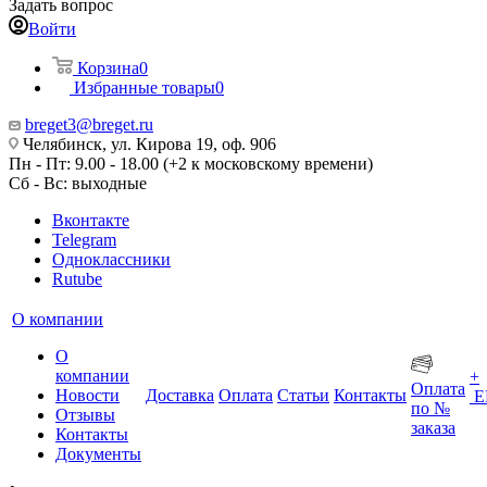
Задать вопрос
Войти
Корзина
0
Избранные товары
0
breget3@breget.ru
Челябинск, ул. Кирова 19, оф. 906
Пн - Пт: 9.00 - 18.00 (+2 к московскому времени)
Сб - Вс: выходные
Вконтакте
Telegram
Одноклассники
Rutube
О компании
О
компании
+
Оплата
Новости
Доставка
Оплата
Статьи
Контакты
Е
по №
Отзывы
заказа
Контакты
Документы