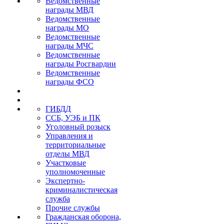
Ведомственные
награды МВД
Ведомственные
награды МО
Ведомственные
награды МЧС
Ведомственные
награды Росгвардии
Ведомственные
награды ФСО
ГИБДД
ССБ, УЭБ и ПК
Уголовный розыск
Управления и
территориальные
отделы МВД
Участковые
уполномоченные
Экспертно-
криминалистическая
служба
Прочие службы
Гражданская оборона,