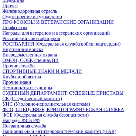
Медицина
Прочее
Железнодорожная отрасль
Судостроение и судоходство
ПРОФСОЮЗЫ И ВЕТЕРАНСКИЕ ОРГАНИЗАЦИИ
Профсоюзы
Награды для ветеранов и ветеранских организаций
Российский союз офицеров
РОСГВАРДИЯ (Федеральная служба войск нацгвардии)
Внутренние войска
Вневедомственная охрана
ОМОН, СОБР, спецназ ВВ
Прочие службы
СПОРТИВНЫЕ ЗНАКИ И МЕДАЛИ
Клубы и общества
Прочие знаки
Чемпионаты и турниры
СУДЕБНЫЙ ДЕПАРТАМЕНТ, СУДЕБНЫЕ ПРИСТАВЫ
СК (Следственный комитет)
УИС (Уголовно-исполнительная система)
ФСО, СПЕЦСВЯЗЬ, КРИПТОГРАФИЧЕСКАЯ СЛУЖБА
ФСБ (Федеральная служба безопасности)
Награды ФСБ РФ
Пограничная служба
Национальный антитеррористический комитет (НАК)