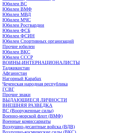
Юбилеи ВС
Юбилеи ВМФ
Юбилеи МВД
Юбилеи МЧС
Юбилеи Росгвардии
Юбилеи ФСБ
Юбилеи ФСИН
Юбилеи Спортивных организаций
Прочие юбилеи
Юбилеи ВКС
Юбилеи СССР
ВОИНЫ-ИНТЕРНАЦИОНАЛИСТЫ
Таджикистан
Афганистан
Нагорный Карабах
Чеченская народная республика
ГСВГ
Прочие знаки
ВЫДАЮЩИЕСЯ ЛИЧНОСТИ
ВНЕШНЯЯ РАЗВЕДКА
ВС (Вооруженные силы)
Военно-морской флот (ВМФ)
Военные комиссариаты
Воздушно-десантные войска (ВДВ)
Воздушно-космические силы (ВКС)