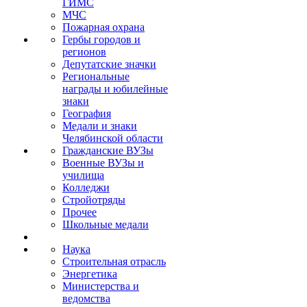
ГИМС
МЧС
Пожарная охрана
Гербы городов и
регионов
Депутатские значки
Региональные
награды и юбилейные
знаки
География
Медали и знаки
Челябинской области
Гражданские ВУЗы
Военные ВУЗы и
училища
Колледжи
Стройотряды
Прочее
Школьные медали
Наука
Строительная отрасль
Энергетика
Министерства и
ведомства