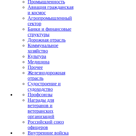
Промышленность
Авиация гражданская
и космос
Агропромышленный
сектор
Банки и финансовые
структуры
Дорожная отрасль
Коммунальное
хозяйство
Культура
Медицина
Прочее
Железнодорожная
отрасль
Судостроение и
судоходство
Профсоюзы
Награды для
ветеранов и
ветеранских
организаций
Российский союз
офицеров
Внутренние войска