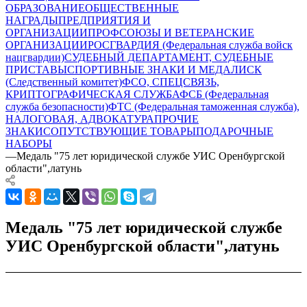
ОБРАЗОВАНИЕ
ОБЩЕСТВЕННЫЕ
НАГРАДЫ
ПРЕДПРИЯТИЯ И
ОРГАНИЗАЦИИ
ПРОФСОЮЗЫ И ВЕТЕРАНСКИЕ
ОРГАНИЗАЦИИ
РОСГВАРДИЯ (Федеральная служба войск
нацгвардии)
СУДЕБНЫЙ ДЕПАРТАМЕНТ, СУДЕБНЫЕ
ПРИСТАВЫ
СПОРТИВНЫЕ ЗНАКИ И МЕДАЛИ
СК
(Следственный комитет)
ФСО, СПЕЦСВЯЗЬ,
КРИПТОГРАФИЧЕСКАЯ СЛУЖБА
ФСБ (Федеральная
служба безопасности)
ФТС (Федеральная таможенная служба),
НАЛОГОВАЯ, АДВОКАТУРА
ПРОЧИЕ
ЗНАКИ
СОПУТСТВУЮЩИЕ ТОВАРЫ
ПОДАРОЧНЫЕ
НАБОРЫ
—
Медаль "75 лет юридической службе УИС Оренбургской
области",латунь
Медаль "75 лет юридической службе
УИС Оренбургской области",латунь