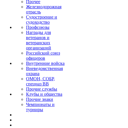
Прочее
Железнодорожная
отрасль
Судостроение и
судоходство
Профсоюзы
Награды для
ветеранов и
ветеранских
организаций
Российский союз
офицеров
Внутренние войска
Вневедомственная
охрана
ОМОН, СОБР,
спецназ ВВ
Прочие службы
Клубы и общества
Прочие знаки
Чемпионаты и
турниры