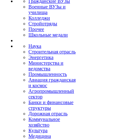
Гражданские ВУЗы
Военные ВУЗы и
училища
Колледжи
Стройотряды
Прочее
Школьные медали
Наука
Строительная отрасль
Энергетика
Министерства и
ведомства
Промышленность
Авиация гражданская
и космос
Агропромышленный
сектор
Банки и финансовые
структуры
Дорожная отрасль
Коммунальное
хозяйство
Культура
Медицина