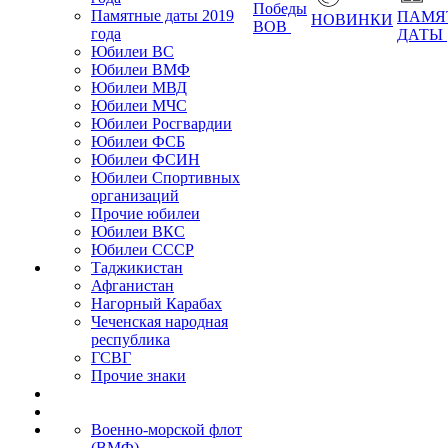
Победы
Памятные даты 2019
ПАМЯ
НОВИНКИ
ВОВ
года
ДАТЫ
Юбилеи ВС
Юбилеи ВМФ
Юбилеи МВД
Юбилеи МЧС
Юбилеи Росгвардии
Юбилеи ФСБ
Юбилеи ФСИН
Юбилеи Спортивных
организаций
Прочие юбилеи
Юбилеи ВКС
Юбилеи СССР
Таджикистан
Афганистан
Нагорный Карабах
Чеченская народная
республика
ГСВГ
Прочие знаки
Военно-морской флот
(ВМФ)