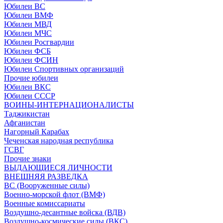
Юбилеи ВС
Юбилеи ВМФ
Юбилеи МВД
Юбилеи МЧС
Юбилеи Росгвардии
Юбилеи ФСБ
Юбилеи ФСИН
Юбилеи Спортивных организаций
Прочие юбилеи
Юбилеи ВКС
Юбилеи СССР
ВОИНЫ-ИНТЕРНАЦИОНАЛИСТЫ
Таджикистан
Афганистан
Нагорный Карабах
Чеченская народная республика
ГСВГ
Прочие знаки
ВЫДАЮЩИЕСЯ ЛИЧНОСТИ
ВНЕШНЯЯ РАЗВЕДКА
ВС (Вооруженные силы)
Военно-морской флот (ВМФ)
Военные комиссариаты
Воздушно-десантные войска (ВДВ)
Воздушно-космические силы (ВКС)