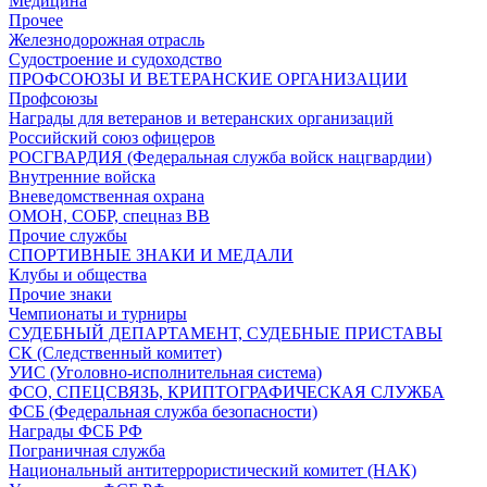
Медицина
Прочее
Железнодорожная отрасль
Судостроение и судоходство
ПРОФСОЮЗЫ И ВЕТЕРАНСКИЕ ОРГАНИЗАЦИИ
Профсоюзы
Награды для ветеранов и ветеранских организаций
Российский союз офицеров
РОСГВАРДИЯ (Федеральная служба войск нацгвардии)
Внутренние войска
Вневедомственная охрана
ОМОН, СОБР, спецназ ВВ
Прочие службы
СПОРТИВНЫЕ ЗНАКИ И МЕДАЛИ
Клубы и общества
Прочие знаки
Чемпионаты и турниры
СУДЕБНЫЙ ДЕПАРТАМЕНТ, СУДЕБНЫЕ ПРИСТАВЫ
СК (Следственный комитет)
УИС (Уголовно-исполнительная система)
ФСО, СПЕЦСВЯЗЬ, КРИПТОГРАФИЧЕСКАЯ СЛУЖБА
ФСБ (Федеральная служба безопасности)
Награды ФСБ РФ
Пограничная служба
Национальный антитеррористический комитет (НАК)