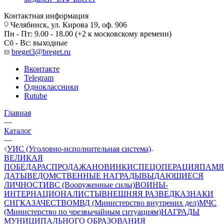
Контактная информация
Челябинск, ул. Кирова 19, оф. 906
Пн - Пт: 9.00 - 18.00 (+2 к московскому времени)
Сб - Вс: выходные
breget3@breget.ru
Вконтакте
Telegram
Одноклассники
Rutube
Главная
—
Каталог
—
УИС (Уголовно-исполнительная система)
ВЕЛИКАЯ
ПОБЕДА
РАСПРОДАЖА
НОВИНКИ
СПЕЦОПЕРАЦИЯ
ПАМЯ
ДАТЫ
ВЕДОМСТВЕННЫЕ НАГРАДЫ
ВЫДАЮЩИЕСЯ
ЛИЧНОСТИ
ВС (Вооруженные силы)
ВОИНЫ-
ИНТЕРНАЦИОНАЛИСТЫ
ВНЕШНЯЯ РАЗВЕДКА
ЗНАКИ
СНГ
КАЗАЧЕСТВО
МВД (Министерство внутрених дел)
МЧС
(Министерство по чрезвычайным ситуациям)
НАГРАДЫ
МУНИЦИПАЛЬНОГО ОБРАЗОВАНИЯ