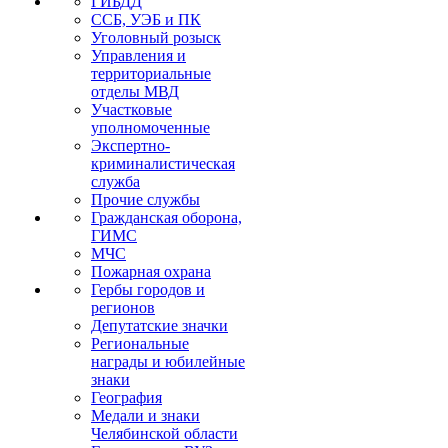
ГИБДД
ССБ, УЭБ и ПК
Уголовный розыск
Управления и
территориальные
отделы МВД
Участковые
уполномоченные
Экспертно-
криминалистическая
служба
Прочие службы
Гражданская оборона,
ГИМС
МЧС
Пожарная охрана
Гербы городов и
регионов
Депутатские значки
Региональные
награды и юбилейные
знаки
География
Медали и знаки
Челябинской области