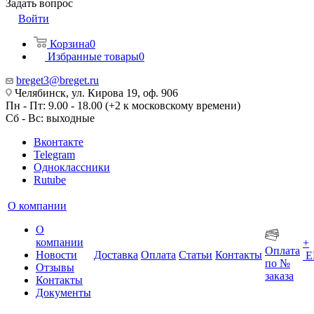
Задать вопрос
Войти
Корзина
0
Избранные товары
0
breget3@breget.ru
Челябинск, ул. Кирова 19, оф. 906
Пн - Пт: 9.00 - 18.00 (+2 к московскому времени)
Сб - Вс: выходные
Вконтакте
Telegram
Одноклассники
Rutube
О компании
О
компании
+
Оплата
Новости
Доставка
Оплата
Статьи
Контакты
Е
по №
Отзывы
заказа
Контакты
Документы