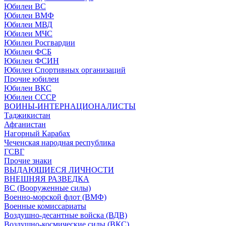
Юбилеи ВС
Юбилеи ВМФ
Юбилеи МВД
Юбилеи МЧС
Юбилеи Росгвардии
Юбилеи ФСБ
Юбилеи ФСИН
Юбилеи Спортивных организаций
Прочие юбилеи
Юбилеи ВКС
Юбилеи СССР
ВОИНЫ-ИНТЕРНАЦИОНАЛИСТЫ
Таджикистан
Афганистан
Нагорный Карабах
Чеченская народная республика
ГСВГ
Прочие знаки
ВЫДАЮЩИЕСЯ ЛИЧНОСТИ
ВНЕШНЯЯ РАЗВЕДКА
ВС (Вооруженные силы)
Военно-морской флот (ВМФ)
Военные комиссариаты
Воздушно-десантные войска (ВДВ)
Воздушно-космические силы (ВКС)