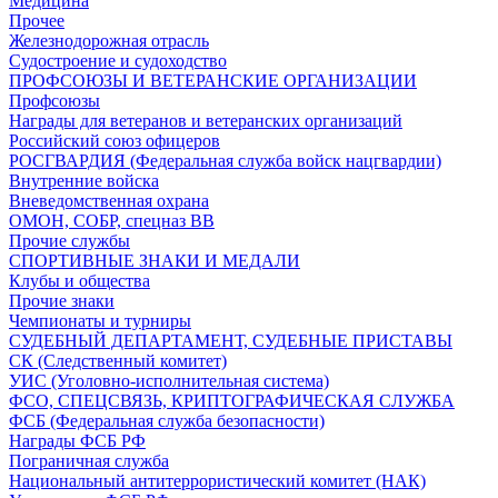
Медицина
Прочее
Железнодорожная отрасль
Судостроение и судоходство
ПРОФСОЮЗЫ И ВЕТЕРАНСКИЕ ОРГАНИЗАЦИИ
Профсоюзы
Награды для ветеранов и ветеранских организаций
Российский союз офицеров
РОСГВАРДИЯ (Федеральная служба войск нацгвардии)
Внутренние войска
Вневедомственная охрана
ОМОН, СОБР, спецназ ВВ
Прочие службы
СПОРТИВНЫЕ ЗНАКИ И МЕДАЛИ
Клубы и общества
Прочие знаки
Чемпионаты и турниры
СУДЕБНЫЙ ДЕПАРТАМЕНТ, СУДЕБНЫЕ ПРИСТАВЫ
СК (Следственный комитет)
УИС (Уголовно-исполнительная система)
ФСО, СПЕЦСВЯЗЬ, КРИПТОГРАФИЧЕСКАЯ СЛУЖБА
ФСБ (Федеральная служба безопасности)
Награды ФСБ РФ
Пограничная служба
Национальный антитеррористический комитет (НАК)