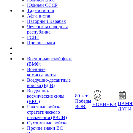
Юбилеи СССР
Таджикистан
Афганистан
Нагорный Карабах
Чеченская народная
республика
ГСВГ
Прочие знаки
Военно-морской флот
(ВМФ)
Военные
комиссариаты
Воздушно-десантные
войска (ВДВ)
Воздушно-
80 лет
космические силы
Победы
(ВКС)
ПАМЯ
НОВИНКИ
ВОВ
Ракетные войска
ДАТЫ
стратегического
назначения (РВСН)
Сухопутные войска
Прочие знаки ВС