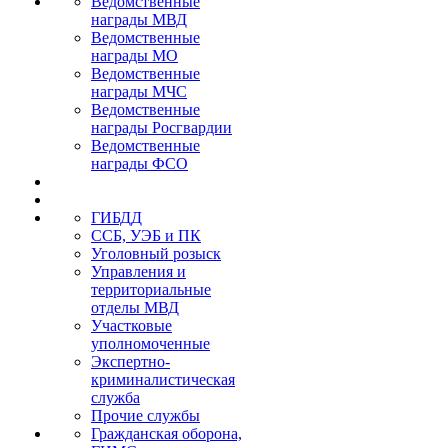
Ведомственные
награды МВД
Ведомственные
награды МО
Ведомственные
награды МЧС
Ведомственные
награды Росгвардии
Ведомственные
награды ФСО
ГИБДД
ССБ, УЭБ и ПК
Уголовный розыск
Управления и
территориальные
отделы МВД
Участковые
уполномоченные
Экспертно-
криминалистическая
служба
Прочие службы
Гражданская оборона,