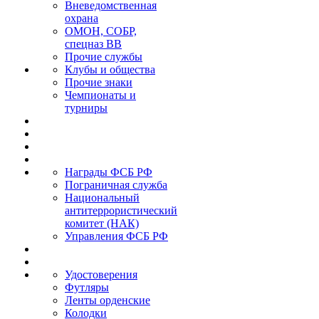
Вневедомственная
охрана
ОМОН, СОБР,
спецназ ВВ
Прочие службы
Клубы и общества
Прочие знаки
Чемпионаты и
турниры
Награды ФСБ РФ
Пограничная служба
Национальный
антитеррористический
комитет (НАК)
Управления ФСБ РФ
Удостоверения
Футляры
Ленты орденские
Колодки