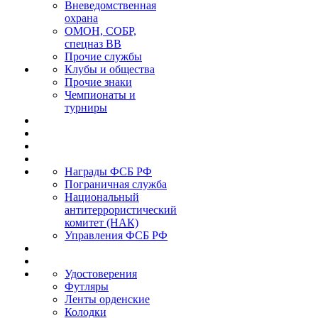
Вневедомственная
охрана
ОМОН, СОБР,
спецназ ВВ
Прочие службы
Клубы и общества
Прочие знаки
Чемпионаты и
турниры
Награды ФСБ РФ
Пограничная служба
Национальный
антитеррористический
комитет (НАК)
Управления ФСБ РФ
Удостоверения
Футляры
Ленты орденские
Колодки