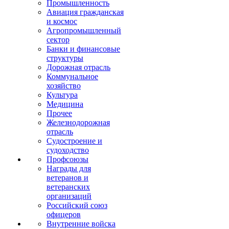
Промышленность
Авиация гражданская
и космос
Агропромышленный
сектор
Банки и финансовые
структуры
Дорожная отрасль
Коммунальное
хозяйство
Культура
Медицина
Прочее
Железнодорожная
отрасль
Судостроение и
судоходство
Профсоюзы
Награды для
ветеранов и
ветеранских
организаций
Российский союз
офицеров
Внутренние войска