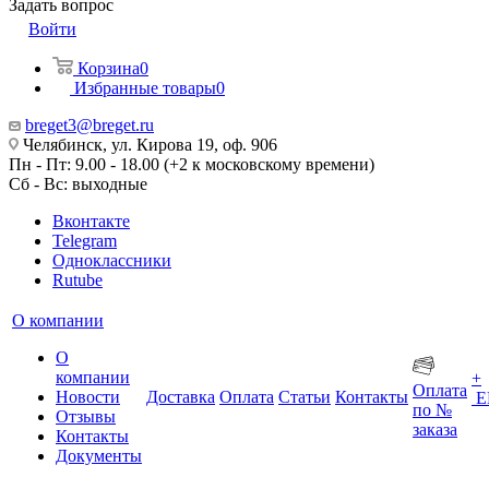
Задать вопрос
Войти
Корзина
0
Избранные товары
0
breget3@breget.ru
Челябинск, ул. Кирова 19, оф. 906
Пн - Пт: 9.00 - 18.00 (+2 к московскому времени)
Сб - Вс: выходные
Вконтакте
Telegram
Одноклассники
Rutube
О компании
О
компании
+
Оплата
Новости
Доставка
Оплата
Статьи
Контакты
Е
по №
Отзывы
заказа
Контакты
Документы