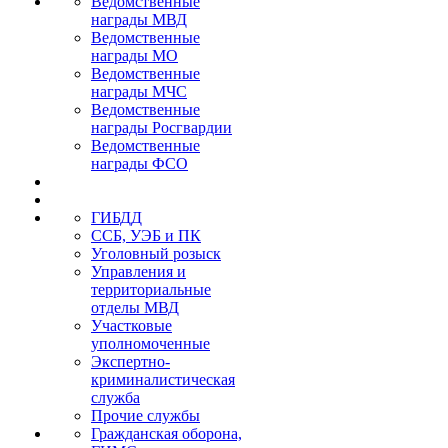
Ведомственные
награды МВД
Ведомственные
награды МО
Ведомственные
награды МЧС
Ведомственные
награды Росгвардии
Ведомственные
награды ФСО
ГИБДД
ССБ, УЭБ и ПК
Уголовный розыск
Управления и
территориальные
отделы МВД
Участковые
уполномоченные
Экспертно-
криминалистическая
служба
Прочие службы
Гражданская оборона,