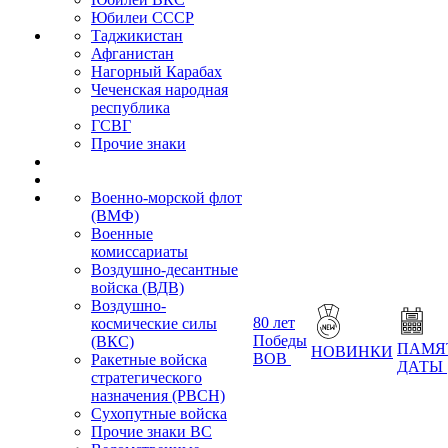
Юбилеи СССР
Таджикистан
Афганистан
Нагорный Карабах
Чеченская народная
республика
ГСВГ
Прочие знаки
Военно-морской флот
(ВМФ)
Военные
комиссариаты
Воздушно-десантные
войска (ВДВ)
Воздушно-
80 лет
космические силы
Победы
(ВКС)
ПАМЯ
НОВИНКИ
ВОВ
Ракетные войска
ДАТЫ
стратегического
назначения (РВСН)
Сухопутные войска
Прочие знаки ВС