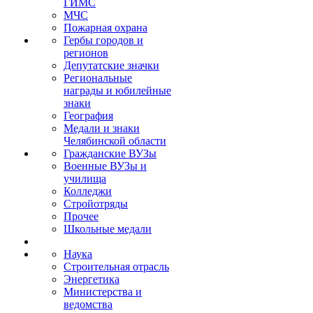
ГИМС
МЧС
Пожарная охрана
Гербы городов и
регионов
Депутатские значки
Региональные
награды и юбилейные
знаки
География
Медали и знаки
Челябинской области
Гражданские ВУЗы
Военные ВУЗы и
училища
Колледжи
Стройотряды
Прочее
Школьные медали
Наука
Строительная отрасль
Энергетика
Министерства и
ведомства