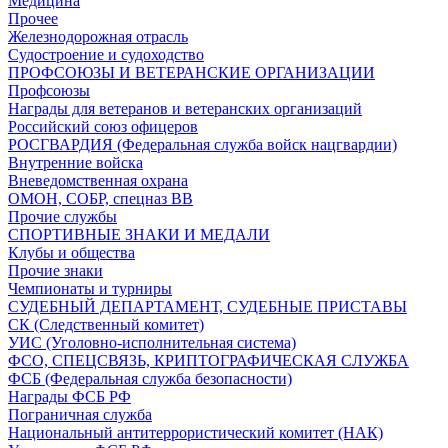
Медицина
Прочее
Железнодорожная отрасль
Судостроение и судоходство
ПРОФСОЮЗЫ И ВЕТЕРАНСКИЕ ОРГАНИЗАЦИИ
Профсоюзы
Награды для ветеранов и ветеранских организаций
Российский союз офицеров
РОСГВАРДИЯ (Федеральная служба войск нацгвардии)
Внутренние войска
Вневедомственная охрана
ОМОН, СОБР, спецназ ВВ
Прочие службы
СПОРТИВНЫЕ ЗНАКИ И МЕДАЛИ
Клубы и общества
Прочие знаки
Чемпионаты и турниры
СУДЕБНЫЙ ДЕПАРТАМЕНТ, СУДЕБНЫЕ ПРИСТАВЫ
СК (Следственный комитет)
УИС (Уголовно-исполнительная система)
ФСО, СПЕЦСВЯЗЬ, КРИПТОГРАФИЧЕСКАЯ СЛУЖБА
ФСБ (Федеральная служба безопасности)
Награды ФСБ РФ
Пограничная служба
Национальный антитеррористический комитет (НАК)