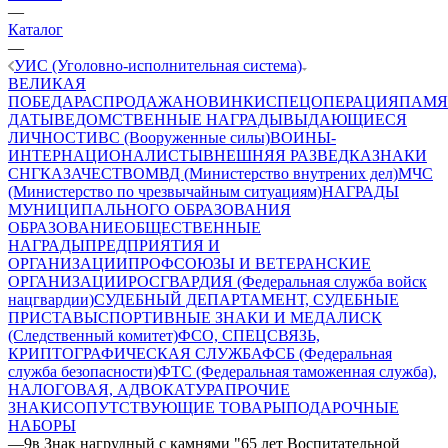
—
Каталог
—
УИС (Уголовно-исполнительная система)
ВЕЛИКАЯ
ПОБЕДА
РАСПРОДАЖА
НОВИНКИ
СПЕЦОПЕРАЦИЯ
ПАМЯ
ДАТЫ
ВЕДОМСТВЕННЫЕ НАГРАДЫ
ВЫДАЮЩИЕСЯ
ЛИЧНОСТИ
ВС (Вооруженные силы)
ВОИНЫ-
ИНТЕРНАЦИОНАЛИСТЫ
ВНЕШНЯЯ РАЗВЕДКА
ЗНАКИ
СНГ
КАЗАЧЕСТВО
МВД (Министерство внутрених дел)
МЧС
(Министерство по чрезвычайным ситуациям)
НАГРАДЫ
МУНИЦИПАЛЬНОГО ОБРАЗОВАНИЯ
ОБРАЗОВАНИЕ
ОБЩЕСТВЕННЫЕ
НАГРАДЫ
ПРЕДПРИЯТИЯ И
ОРГАНИЗАЦИИ
ПРОФСОЮЗЫ И ВЕТЕРАНСКИЕ
ОРГАНИЗАЦИИ
РОСГВАРДИЯ (Федеральная служба войск
нацгвардии)
СУДЕБНЫЙ ДЕПАРТАМЕНТ, СУДЕБНЫЕ
ПРИСТАВЫ
СПОРТИВНЫЕ ЗНАКИ И МЕДАЛИ
СК
(Следственный комитет)
ФСО, СПЕЦСВЯЗЬ,
КРИПТОГРАФИЧЕСКАЯ СЛУЖБА
ФСБ (Федеральная
служба безопасности)
ФТС (Федеральная таможенная служба),
НАЛОГОВАЯ, АДВОКАТУРА
ПРОЧИЕ
ЗНАКИ
СОПУТСТВУЮЩИЕ ТОВАРЫ
ПОДАРОЧНЫЕ
НАБОРЫ
—
9в Знак нагрудный с камнями "65 лет Воспитательной