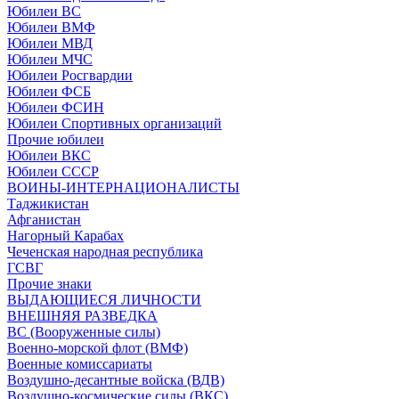
Юбилеи ВС
Юбилеи ВМФ
Юбилеи МВД
Юбилеи МЧС
Юбилеи Росгвардии
Юбилеи ФСБ
Юбилеи ФСИН
Юбилеи Спортивных организаций
Прочие юбилеи
Юбилеи ВКС
Юбилеи СССР
ВОИНЫ-ИНТЕРНАЦИОНАЛИСТЫ
Таджикистан
Афганистан
Нагорный Карабах
Чеченская народная республика
ГСВГ
Прочие знаки
ВЫДАЮЩИЕСЯ ЛИЧНОСТИ
ВНЕШНЯЯ РАЗВЕДКА
ВС (Вооруженные силы)
Военно-морской флот (ВМФ)
Военные комиссариаты
Воздушно-десантные войска (ВДВ)
Воздушно-космические силы (ВКС)