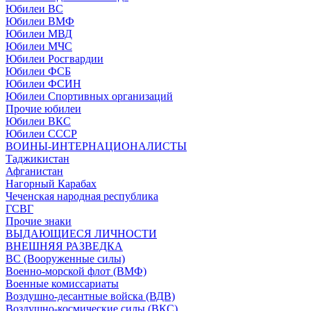
Юбилеи ВС
Юбилеи ВМФ
Юбилеи МВД
Юбилеи МЧС
Юбилеи Росгвардии
Юбилеи ФСБ
Юбилеи ФСИН
Юбилеи Спортивных организаций
Прочие юбилеи
Юбилеи ВКС
Юбилеи СССР
ВОИНЫ-ИНТЕРНАЦИОНАЛИСТЫ
Таджикистан
Афганистан
Нагорный Карабах
Чеченская народная республика
ГСВГ
Прочие знаки
ВЫДАЮЩИЕСЯ ЛИЧНОСТИ
ВНЕШНЯЯ РАЗВЕДКА
ВС (Вооруженные силы)
Военно-морской флот (ВМФ)
Военные комиссариаты
Воздушно-десантные войска (ВДВ)
Воздушно-космические силы (ВКС)