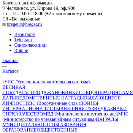
Контактная информация
Челябинск, ул. Кирова 19, оф. 906
Пн - Пт: 9.00 - 18.00 (+2 к московскому времени)
Сб - Вс: выходные
breget3@breget.ru
Вконтакте
Telegram
Одноклассники
Rutube
Главная
—
Каталог
—
УИС (Уголовно-исполнительная система)
ВЕЛИКАЯ
ПОБЕДА
РАСПРОДАЖА
НОВИНКИ
СПЕЦОПЕРАЦИЯ
ПАМЯ
ДАТЫ
ВЕДОМСТВЕННЫЕ НАГРАДЫ
ВЫДАЮЩИЕСЯ
ЛИЧНОСТИ
ВС (Вооруженные силы)
ВОИНЫ-
ИНТЕРНАЦИОНАЛИСТЫ
ВНЕШНЯЯ РАЗВЕДКА
ЗНАКИ
СНГ
КАЗАЧЕСТВО
МВД (Министерство внутрених дел)
МЧС
(Министерство по чрезвычайным ситуациям)
НАГРАДЫ
МУНИЦИПАЛЬНОГО ОБРАЗОВАНИЯ
ОБРАЗОВАНИЕ
ОБЩЕСТВЕННЫЕ