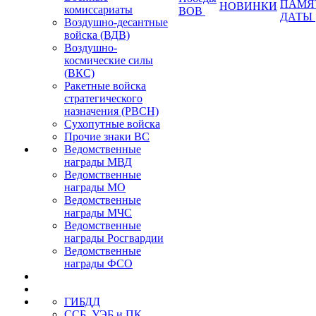
ПАМЯ
НОВИНКИ
комиссариаты
ВОВ
ДАТЫ
Воздушно-десантные
войска (ВДВ)
Воздушно-
космические силы
(ВКС)
Ракетные войска
стратегического
назначения (РВСН)
Сухопутные войска
Прочие знаки ВС
Ведомственные
награды МВД
Ведомственные
награды МО
Ведомственные
награды МЧС
Ведомственные
награды Росгвардии
Ведомственные
награды ФСО
ГИБДД
ССБ, УЭБ и ПК