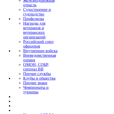
Железнодорожная
отрасль
Судостроение и
судоходство
Профсоюзы
Награды для
ветеранов и
ветеранских
организаций
Российский союз
офицеров
Внутренние войска
Вневедомственная
охрана
ОМОН, СОБР,
спецназ ВВ
Прочие службы
Клубы и общества
Прочие знаки
Чемпионаты и
турниры