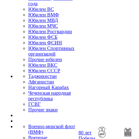
года
Юбилеи ВС
Юбилеи ВМФ
Юбилеи МВД
Юбилеи МЧС
Юбилеи Росгвардии
Юбилеи ФСБ
Юбилеи ФСИН
Юбилеи Спортивных
организаций
Прочие юбилеи
Юбилеи ВКС
Юбилеи СССР
Таджикистан
Афганистан
Нагорный Карабах
Чеченская народная
республика
ГСВГ
Прочие знаки
Военно-морской флот
(ВМФ)
80 лет
Военные
Победы