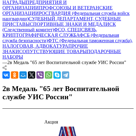
НАГРАДЫ
ПРЕДПРИЯТИЯ И
ОРГАНИЗАЦИИ
ПРОФСОЮЗЫ И ВЕТЕРАНСКИЕ
ОРГАНИЗАЦИИ
РОСГВАРДИЯ (Федеральная служба войск
нацгвардии)
СУДЕБНЫЙ ДЕПАРТАМЕНТ, СУДЕБНЫЕ
ПРИСТАВЫ
СПОРТИВНЫЕ ЗНАКИ И МЕДАЛИ
СК
(Следственный комитет)
ФСО, СПЕЦСВЯЗЬ,
КРИПТОГРАФИЧЕСКАЯ СЛУЖБА
ФСБ (Федеральная
служба безопасности)
ФТС (Федеральная таможенная служба),
НАЛОГОВАЯ, АДВОКАТУРА
ПРОЧИЕ
ЗНАКИ
СОПУТСТВУЮЩИЕ ТОВАРЫ
ПОДАРОЧНЫЕ
НАБОРЫ
—
2в Медаль "65 лет Воспитательной службе УИС России"
2в Медаль "65 лет Воспитательной
службе УИС России"
Акция