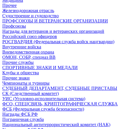
Медицина
Прочее
Железнодорожная отрасль
Судостроение и судоходство
ПРОФСОЮЗЫ И ВЕТЕРАНСКИЕ ОРГАНИЗАЦИИ
Профсоюзы
Награды для ветеранов и ветеранских организаций
Российский союз офицеров
РОСГВАРДИЯ (Федеральная служба войск нацгвардии)
Внутренние войска
Вневедомственная охрана
ОМОН, СОБР, спецназ ВВ
Прочие службы
СПОРТИВНЫЕ ЗНАКИ И МЕДАЛИ
Клубы и общества
Прочие знаки
Чемпионаты и турниры
СУДЕБНЫЙ ДЕПАРТАМЕНТ, СУДЕБНЫЕ ПРИСТАВЫ
СК (Следственный комитет)
УИС (Уголовно-исполнительная система)
ФСО, СПЕЦСВЯЗЬ, КРИПТОГРАФИЧЕСКАЯ СЛУЖБА
ФСБ (Федеральная служба безопасности)
Награды ФСБ РФ
Пограничная служба
Национальный антитеррористический комитет (НАК)