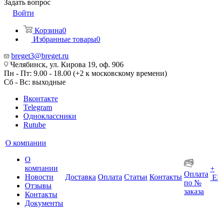
Задать вопрос
Войти
Корзина
0
Избранные товары
0
breget3@breget.ru
Челябинск, ул. Кирова 19, оф. 906
Пн - Пт: 9.00 - 18.00 (+2 к московскому времени)
Сб - Вс: выходные
Вконтакте
Telegram
Одноклассники
Rutube
О компании
О
компании
+
Оплата
Новости
Доставка
Оплата
Статьи
Контакты
Е
по №
Отзывы
заказа
Контакты
Документы