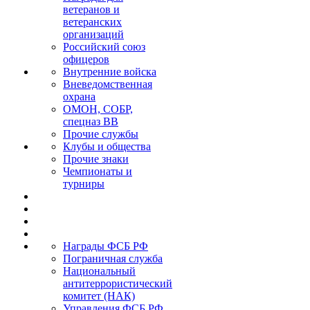
ветеранов и
ветеранских
организаций
Российский союз
офицеров
Внутренние войска
Вневедомственная
охрана
ОМОН, СОБР,
спецназ ВВ
Прочие службы
Клубы и общества
Прочие знаки
Чемпионаты и
турниры
Награды ФСБ РФ
Пограничная служба
Национальный
антитеррористический
комитет (НАК)
Управления ФСБ РФ