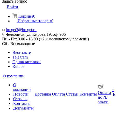
Задать вопрос
Войти
Корзина
0
Избранные товары
0
breget3@breget.ru
Челябинск, ул. Кирова 19, оф. 906
Пн - Пт: 9.00 - 18.00 (+2 к московскому времени)
Сб - Вс: выходные
Вконтакте
Telegram
Одноклассники
Rutube
О компании
О
компании
+
Оплата
Новости
Доставка
Оплата
Статьи
Контакты
Е
по №
Отзывы
заказа
Контакты
Документы