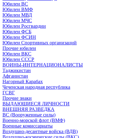
Юбилеи ВС
Юбилеи ВМФ
Юбилеи МВД
Юбилеи МЧС
Юбилеи Росгвардии
Юбилеи ФСБ
Юбилеи ФСИН
Юбилеи Спортивных организаций
Прочие юбилеи
Юбилеи ВКС
Юбилеи СССР
ВОИНЫ-ИНТЕРНАЦИОНАЛИСТЫ
Таджикистан
Афганистан
Нагорный Карабах
Чеченская народная республика
ГСВГ
Прочие знаки
ВЫДАЮЩИЕСЯ ЛИЧНОСТИ
ВНЕШНЯЯ РАЗВЕДКА
ВС (Вооруженные силы)
Военно-морской флот (ВМФ)
Военные комиссариаты
Воздушно-десантные войска (ВДВ)
Воздушно-космические силы (ВКС)