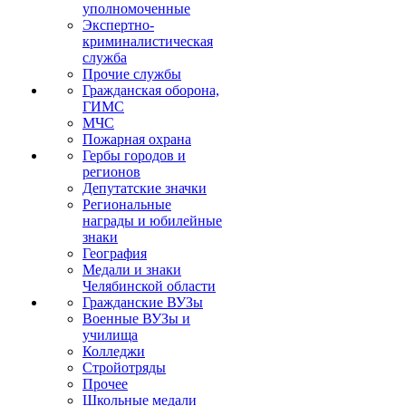
уполномоченные
Экспертно-
криминалистическая
служба
Прочие службы
Гражданская оборона,
ГИМС
МЧС
Пожарная охрана
Гербы городов и
регионов
Депутатские значки
Региональные
награды и юбилейные
знаки
География
Медали и знаки
Челябинской области
Гражданские ВУЗы
Военные ВУЗы и
училища
Колледжи
Стройотряды
Прочее
Школьные медали