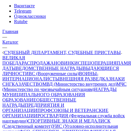
Вконтакте
Telegram
Одноклассники
Rutube
Главная
—
Каталог
—
СУДЕБНЫЙ ДЕПАРТАМЕНТ, СУДЕБНЫЕ ПРИСТАВЫ
ВЕЛИКАЯ
ПОБЕДА
РАСПРОДАЖА
НОВИНКИ
СПЕЦОПЕРАЦИЯ
ПАМЯ
ДАТЫ
ВЕДОМСТВЕННЫЕ НАГРАДЫ
ВЫДАЮЩИЕСЯ
ЛИЧНОСТИ
ВС (Вооруженные силы)
ВОИНЫ-
ИНТЕРНАЦИОНАЛИСТЫ
ВНЕШНЯЯ РАЗВЕДКА
ЗНАКИ
СНГ
КАЗАЧЕСТВО
МВД (Министерство внутрених дел)
МЧС
(Министерство по чрезвычайным ситуациям)
НАГРАДЫ
МУНИЦИПАЛЬНОГО ОБРАЗОВАНИЯ
ОБРАЗОВАНИЕ
ОБЩЕСТВЕННЫЕ
НАГРАДЫ
ПРЕДПРИЯТИЯ И
ОРГАНИЗАЦИИ
ПРОФСОЮЗЫ И ВЕТЕРАНСКИЕ
ОРГАНИЗАЦИИ
РОСГВАРДИЯ (Федеральная служба войск
нацгвардии)
СПОРТИВНЫЕ ЗНАКИ И МЕДАЛИ
СК
(Следственный комитет)
УИС (Уголовно-исполнительная