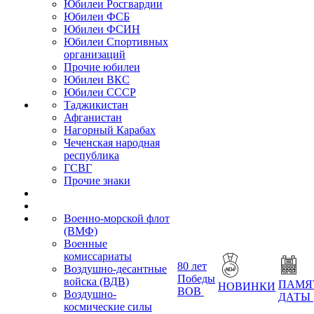
Юбилеи Росгвардии
Юбилеи ФСБ
Юбилеи ФСИН
Юбилеи Спортивных
организаций
Прочие юбилеи
Юбилеи ВКС
Юбилеи СССР
Таджикистан
Афганистан
Нагорный Карабах
Чеченская народная
республика
ГСВГ
Прочие знаки
Военно-морской флот
(ВМФ)
Военные
комиссариаты
80 лет
Воздушно-десантные
Победы
войска (ВДВ)
ПАМЯ
НОВИНКИ
ВОВ
Воздушно-
ДАТЫ
космические силы