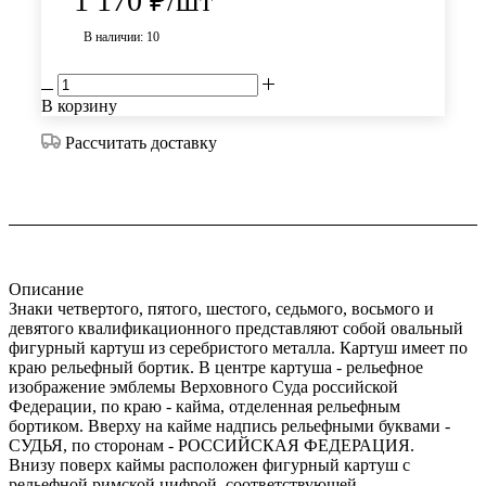
1 170
₽
/шт
В наличии: 10
В корзину
Рассчитать доставку
Описание
Знаки четвертого, пятого, шестого, седьмого, восьмого и
девятого квалификационного представляют собой овальный
фигурный картуш из серебристого металла. Картуш имеет по
краю рельефный бортик. В центре картуша - рельефное
изображение эмблемы Верховного Суда российской
Федерации, по краю - кайма, отделенная рельефным
бортиком. Вверху на кайме надпись рельефными буквами -
СУДЬЯ, по сторонам - РОССИЙСКАЯ ФЕДЕРАЦИЯ.
Внизу поверх каймы расположен фигурный картуш с
рельефной римской цифрой, соответствующей