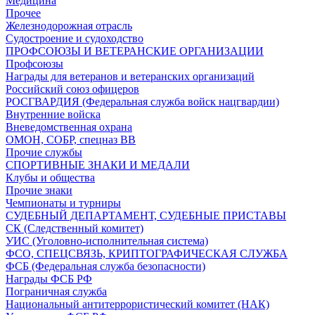
Медицина
Прочее
Железнодорожная отрасль
Судостроение и судоходство
ПРОФСОЮЗЫ И ВЕТЕРАНСКИЕ ОРГАНИЗАЦИИ
Профсоюзы
Награды для ветеранов и ветеранских организаций
Российский союз офицеров
РОСГВАРДИЯ (Федеральная служба войск нацгвардии)
Внутренние войска
Вневедомственная охрана
ОМОН, СОБР, спецназ ВВ
Прочие службы
СПОРТИВНЫЕ ЗНАКИ И МЕДАЛИ
Клубы и общества
Прочие знаки
Чемпионаты и турниры
СУДЕБНЫЙ ДЕПАРТАМЕНТ, СУДЕБНЫЕ ПРИСТАВЫ
СК (Следственный комитет)
УИС (Уголовно-исполнительная система)
ФСО, СПЕЦСВЯЗЬ, КРИПТОГРАФИЧЕСКАЯ СЛУЖБА
ФСБ (Федеральная служба безопасности)
Награды ФСБ РФ
Пограничная служба
Национальный антитеррористический комитет (НАК)