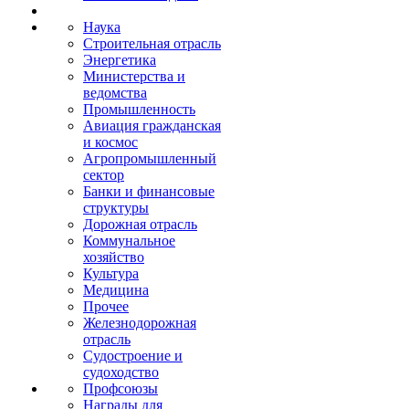
Наука
Строительная отрасль
Энергетика
Министерства и
ведомства
Промышленность
Авиация гражданская
и космос
Агропромышленный
сектор
Банки и финансовые
структуры
Дорожная отрасль
Коммунальное
хозяйство
Культура
Медицина
Прочее
Железнодорожная
отрасль
Судостроение и
судоходство
Профсоюзы
Награды для