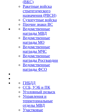
(ВКС)
Ракетные войска
стратегического
назначения (РВСН)
Сухопутные войска
Прочие знаки ВС
Ведомственные
награды МВД
Ведомственные
награды МО
Ведомственные
награды МЧС
Ведомственные
награды Росгвардии
Ведомственные
награды ФСО
ГИБДД
ССБ, УЭБ и ПК
Уголовный розыск
Управления и
территориальные
отделы МВД
Участковые