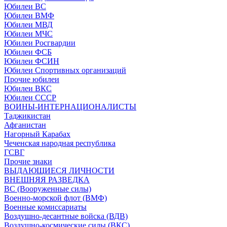
Юбилеи ВС
Юбилеи ВМФ
Юбилеи МВД
Юбилеи МЧС
Юбилеи Росгвардии
Юбилеи ФСБ
Юбилеи ФСИН
Юбилеи Спортивных организаций
Прочие юбилеи
Юбилеи ВКС
Юбилеи СССР
ВОИНЫ-ИНТЕРНАЦИОНАЛИСТЫ
Таджикистан
Афганистан
Нагорный Карабах
Чеченская народная республика
ГСВГ
Прочие знаки
ВЫДАЮЩИЕСЯ ЛИЧНОСТИ
ВНЕШНЯЯ РАЗВЕДКА
ВС (Вооруженные силы)
Военно-морской флот (ВМФ)
Военные комиссариаты
Воздушно-десантные войска (ВДВ)
Воздушно-космические силы (ВКС)