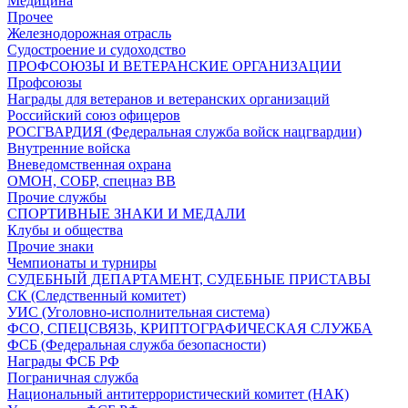
Медицина
Прочее
Железнодорожная отрасль
Судостроение и судоходство
ПРОФСОЮЗЫ И ВЕТЕРАНСКИЕ ОРГАНИЗАЦИИ
Профсоюзы
Награды для ветеранов и ветеранских организаций
Российский союз офицеров
РОСГВАРДИЯ (Федеральная служба войск нацгвардии)
Внутренние войска
Вневедомственная охрана
ОМОН, СОБР, спецназ ВВ
Прочие службы
СПОРТИВНЫЕ ЗНАКИ И МЕДАЛИ
Клубы и общества
Прочие знаки
Чемпионаты и турниры
СУДЕБНЫЙ ДЕПАРТАМЕНТ, СУДЕБНЫЕ ПРИСТАВЫ
СК (Следственный комитет)
УИС (Уголовно-исполнительная система)
ФСО, СПЕЦСВЯЗЬ, КРИПТОГРАФИЧЕСКАЯ СЛУЖБА
ФСБ (Федеральная служба безопасности)
Награды ФСБ РФ
Пограничная служба
Национальный антитеррористический комитет (НАК)