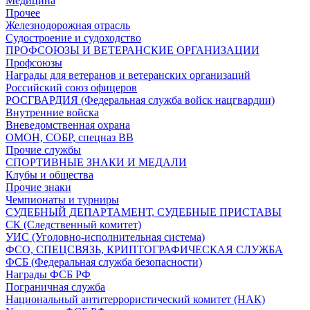
Медицина
Прочее
Железнодорожная отрасль
Судостроение и судоходство
ПРОФСОЮЗЫ И ВЕТЕРАНСКИЕ ОРГАНИЗАЦИИ
Профсоюзы
Награды для ветеранов и ветеранских организаций
Российский союз офицеров
РОСГВАРДИЯ (Федеральная служба войск нацгвардии)
Внутренние войска
Вневедомственная охрана
ОМОН, СОБР, спецназ ВВ
Прочие службы
СПОРТИВНЫЕ ЗНАКИ И МЕДАЛИ
Клубы и общества
Прочие знаки
Чемпионаты и турниры
СУДЕБНЫЙ ДЕПАРТАМЕНТ, СУДЕБНЫЕ ПРИСТАВЫ
СК (Следственный комитет)
УИС (Уголовно-исполнительная система)
ФСО, СПЕЦСВЯЗЬ, КРИПТОГРАФИЧЕСКАЯ СЛУЖБА
ФСБ (Федеральная служба безопасности)
Награды ФСБ РФ
Пограничная служба
Национальный антитеррористический комитет (НАК)