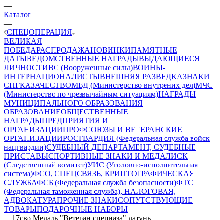
—
Каталог
—
СПЕЦОПЕРАЦИЯ
ВЕЛИКАЯ
ПОБЕДА
РАСПРОДАЖА
НОВИНКИ
ПАМЯТНЫЕ
ДАТЫ
ВЕДОМСТВЕННЫЕ НАГРАДЫ
ВЫДАЮЩИЕСЯ
ЛИЧНОСТИ
ВС (Вооруженные силы)
ВОИНЫ-
ИНТЕРНАЦИОНАЛИСТЫ
ВНЕШНЯЯ РАЗВЕДКА
ЗНАКИ
СНГ
КАЗАЧЕСТВО
МВД (Министерство внутрених дел)
МЧС
(Министерство по чрезвычайным ситуациям)
НАГРАДЫ
МУНИЦИПАЛЬНОГО ОБРАЗОВАНИЯ
ОБРАЗОВАНИЕ
ОБЩЕСТВЕННЫЕ
НАГРАДЫ
ПРЕДПРИЯТИЯ И
ОРГАНИЗАЦИИ
ПРОФСОЮЗЫ И ВЕТЕРАНСКИЕ
ОРГАНИЗАЦИИ
РОСГВАРДИЯ (Федеральная служба войск
нацгвардии)
СУДЕБНЫЙ ДЕПАРТАМЕНТ, СУДЕБНЫЕ
ПРИСТАВЫ
СПОРТИВНЫЕ ЗНАКИ И МЕДАЛИ
СК
(Следственный комитет)
УИС (Уголовно-исполнительная
система)
ФСО, СПЕЦСВЯЗЬ, КРИПТОГРАФИЧЕСКАЯ
СЛУЖБА
ФСБ (Федеральная служба безопасности)
ФТС
(Федеральная таможенная служба), НАЛОГОВАЯ,
АДВОКАТУРА
ПРОЧИЕ ЗНАКИ
СОПУТСТВУЮЩИЕ
ТОВАРЫ
ПОДАРОЧНЫЕ НАБОРЫ
—
17сво Медаль "Ветеран спецназа",латунь