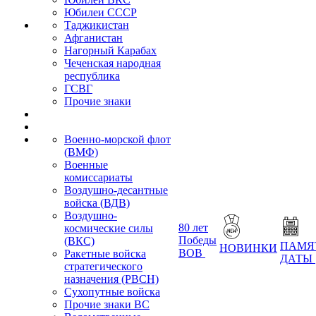
Юбилеи СССР
Таджикистан
Афганистан
Нагорный Карабах
Чеченская народная
республика
ГСВГ
Прочие знаки
Военно-морской флот
(ВМФ)
Военные
комиссариаты
Воздушно-десантные
войска (ВДВ)
Воздушно-
80 лет
космические силы
Победы
(ВКС)
ПАМЯ
НОВИНКИ
ВОВ
Ракетные войска
ДАТЫ
стратегического
назначения (РВСН)
Сухопутные войска
Прочие знаки ВС