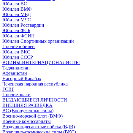
Юбилеи ВС
Юбилеи ВМФ
Юбилеи МВД
Юбилеи МЧС
Юбилеи Росгвардии
Юбилеи ФСБ
Юбилеи ФСИН
Юбилеи Спортивных организаций
Прочие юбилеи
Юбилеи ВКС
Юбилеи СССР
ВОИНЫ-ИНТЕРНАЦИОНАЛИСТЫ
Таджикистан
Афганистан
Нагорный Карабах
Чеченская народная республика
ГСВГ
Прочие знаки
ВЫДАЮЩИЕСЯ ЛИЧНОСТИ
ВНЕШНЯЯ РАЗВЕДКА
ВС (Вооруженные силы)
Военно-морской флот (ВМФ)
Военные комиссариаты
Воздушно-десантные войска (ВДВ)
Воздушно-космические силы (ВКС)