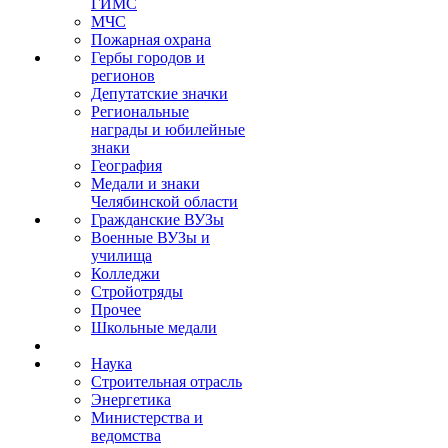
ГИМС
МЧС
Пожарная охрана
Гербы городов и
регионов
Депутатские значки
Региональные
награды и юбилейные
знаки
География
Медали и знаки
Челябинской области
Гражданские ВУЗы
Военные ВУЗы и
училища
Колледжи
Стройотряды
Прочее
Школьные медали
Наука
Строительная отрасль
Энергетика
Министерства и
ведомства