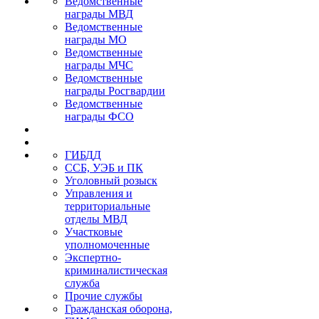
Ведомственные
награды МВД
Ведомственные
награды МО
Ведомственные
награды МЧС
Ведомственные
награды Росгвардии
Ведомственные
награды ФСО
ГИБДД
ССБ, УЭБ и ПК
Уголовный розыск
Управления и
территориальные
отделы МВД
Участковые
уполномоченные
Экспертно-
криминалистическая
служба
Прочие службы
Гражданская оборона,