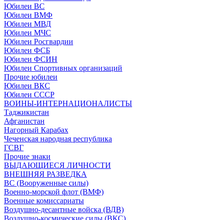
Юбилеи ВС
Юбилеи ВМФ
Юбилеи МВД
Юбилеи МЧС
Юбилеи Росгвардии
Юбилеи ФСБ
Юбилеи ФСИН
Юбилеи Спортивных организаций
Прочие юбилеи
Юбилеи ВКС
Юбилеи СССР
ВОИНЫ-ИНТЕРНАЦИОНАЛИСТЫ
Таджикистан
Афганистан
Нагорный Карабах
Чеченская народная республика
ГСВГ
Прочие знаки
ВЫДАЮЩИЕСЯ ЛИЧНОСТИ
ВНЕШНЯЯ РАЗВЕДКА
ВС (Вооруженные силы)
Военно-морской флот (ВМФ)
Военные комиссариаты
Воздушно-десантные войска (ВДВ)
Воздушно-космические силы (ВКС)