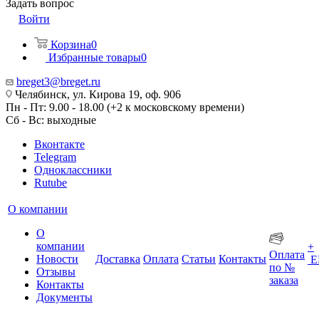
Задать вопрос
Войти
Корзина
0
Избранные товары
0
breget3@breget.ru
Челябинск, ул. Кирова 19, оф. 906
Пн - Пт: 9.00 - 18.00 (+2 к московскому времени)
Сб - Вс: выходные
Вконтакте
Telegram
Одноклассники
Rutube
О компании
О
компании
+
Оплата
Новости
Доставка
Оплата
Статьи
Контакты
Е
по №
Отзывы
заказа
Контакты
Документы