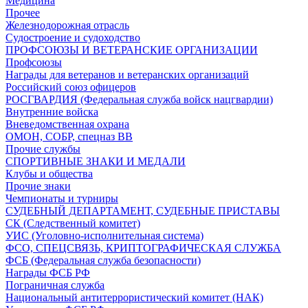
Медицина
Прочее
Железнодорожная отрасль
Судостроение и судоходство
ПРОФСОЮЗЫ И ВЕТЕРАНСКИЕ ОРГАНИЗАЦИИ
Профсоюзы
Награды для ветеранов и ветеранских организаций
Российский союз офицеров
РОСГВАРДИЯ (Федеральная служба войск нацгвардии)
Внутренние войска
Вневедомственная охрана
ОМОН, СОБР, спецназ ВВ
Прочие службы
СПОРТИВНЫЕ ЗНАКИ И МЕДАЛИ
Клубы и общества
Прочие знаки
Чемпионаты и турниры
СУДЕБНЫЙ ДЕПАРТАМЕНТ, СУДЕБНЫЕ ПРИСТАВЫ
СК (Следственный комитет)
УИС (Уголовно-исполнительная система)
ФСО, СПЕЦСВЯЗЬ, КРИПТОГРАФИЧЕСКАЯ СЛУЖБА
ФСБ (Федеральная служба безопасности)
Награды ФСБ РФ
Пограничная служба
Национальный антитеррористический комитет (НАК)