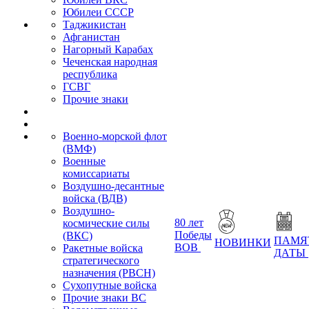
Юбилеи СССР
Таджикистан
Афганистан
Нагорный Карабах
Чеченская народная
республика
ГСВГ
Прочие знаки
Военно-морской флот
(ВМФ)
Военные
комиссариаты
Воздушно-десантные
войска (ВДВ)
Воздушно-
80 лет
космические силы
Победы
(ВКС)
ПАМЯ
НОВИНКИ
ВОВ
Ракетные войска
ДАТЫ
стратегического
назначения (РВСН)
Сухопутные войска
Прочие знаки ВС