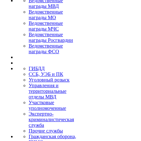
Ведомственные
награды МВД
Ведомственные
награды МО
Ведомственные
награды МЧС
Ведомственные
награды Росгвардии
Ведомственные
награды ФСО
ГИБДД
ССБ, УЭБ и ПК
Уголовный розыск
Управления и
территориальные
отделы МВД
Участковые
уполномоченные
Экспертно-
криминалистическая
служба
Прочие службы
Гражданская оборона,