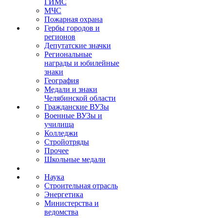
ГИМС
МЧС
Пожарная охрана
Гербы городов и
регионов
Депутатские значки
Региональные
награды и юбилейные
знаки
География
Медали и знаки
Челябинской области
Гражданские ВУЗы
Военные ВУЗы и
училища
Колледжи
Стройотряды
Прочее
Школьные медали
Наука
Строительная отрасль
Энергетика
Министерства и
ведомства