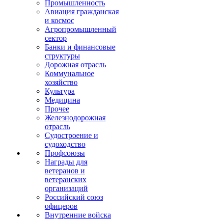
Промышленность
Авиация гражданская
и космос
Агропромышленный
сектор
Банки и финансовые
структуры
Дорожная отрасль
Коммунальное
хозяйство
Культура
Медицина
Прочее
Железнодорожная
отрасль
Судостроение и
судоходство
Профсоюзы
Награды для
ветеранов и
ветеранских
организаций
Российский союз
офицеров
Внутренние войска