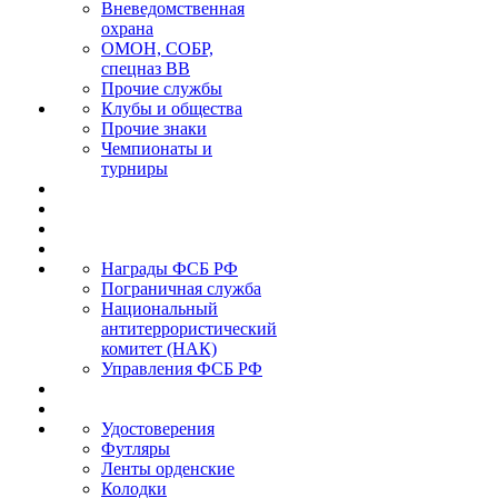
Вневедомственная
охрана
ОМОН, СОБР,
спецназ ВВ
Прочие службы
Клубы и общества
Прочие знаки
Чемпионаты и
турниры
Награды ФСБ РФ
Пограничная служба
Национальный
антитеррористический
комитет (НАК)
Управления ФСБ РФ
Удостоверения
Футляры
Ленты орденские
Колодки