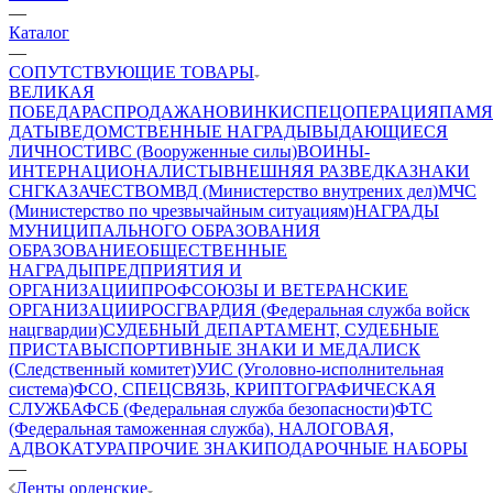
—
Каталог
—
СОПУТСТВУЮЩИЕ ТОВАРЫ
ВЕЛИКАЯ
ПОБЕДА
РАСПРОДАЖА
НОВИНКИ
СПЕЦОПЕРАЦИЯ
ПАМЯ
ДАТЫ
ВЕДОМСТВЕННЫЕ НАГРАДЫ
ВЫДАЮЩИЕСЯ
ЛИЧНОСТИ
ВС (Вооруженные силы)
ВОИНЫ-
ИНТЕРНАЦИОНАЛИСТЫ
ВНЕШНЯЯ РАЗВЕДКА
ЗНАКИ
СНГ
КАЗАЧЕСТВО
МВД (Министерство внутрених дел)
МЧС
(Министерство по чрезвычайным ситуациям)
НАГРАДЫ
МУНИЦИПАЛЬНОГО ОБРАЗОВАНИЯ
ОБРАЗОВАНИЕ
ОБЩЕСТВЕННЫЕ
НАГРАДЫ
ПРЕДПРИЯТИЯ И
ОРГАНИЗАЦИИ
ПРОФСОЮЗЫ И ВЕТЕРАНСКИЕ
ОРГАНИЗАЦИИ
РОСГВАРДИЯ (Федеральная служба войск
нацгвардии)
СУДЕБНЫЙ ДЕПАРТАМЕНТ, СУДЕБНЫЕ
ПРИСТАВЫ
СПОРТИВНЫЕ ЗНАКИ И МЕДАЛИ
СК
(Следственный комитет)
УИС (Уголовно-исполнительная
система)
ФСО, СПЕЦСВЯЗЬ, КРИПТОГРАФИЧЕСКАЯ
СЛУЖБА
ФСБ (Федеральная служба безопасности)
ФТС
(Федеральная таможенная служба), НАЛОГОВАЯ,
АДВОКАТУРА
ПРОЧИЕ ЗНАКИ
ПОДАРОЧНЫЕ НАБОРЫ
—
Ленты орденские