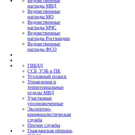
Ведомственные
награды МВД
Ведомственные
награды МО
Ведомственные
награды МЧС
Ведомственные
награды Росгвардии
Ведомственные
награды ФСО
ГИБДД
ССБ, УЭБ и ПК
Уголовный розыск
Управления и
территориальные
отделы МВД
Участковые
уполномоченные
Экспертно-
криминалистическая
служба
Прочие службы
Гражданская оборона,