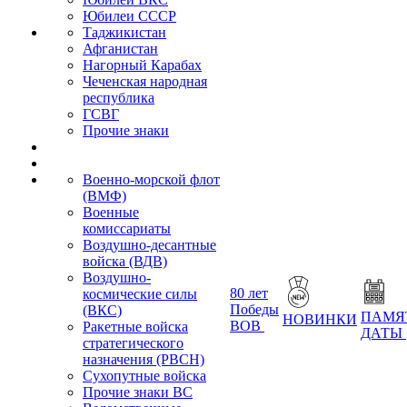
Юбилеи СССР
Таджикистан
Афганистан
Нагорный Карабах
Чеченская народная
республика
ГСВГ
Прочие знаки
Военно-морской флот
(ВМФ)
Военные
комиссариаты
Воздушно-десантные
войска (ВДВ)
Воздушно-
80 лет
космические силы
Победы
(ВКС)
ПАМЯ
НОВИНКИ
ВОВ
Ракетные войска
ДАТЫ
стратегического
назначения (РВСН)
Сухопутные войска
Прочие знаки ВС