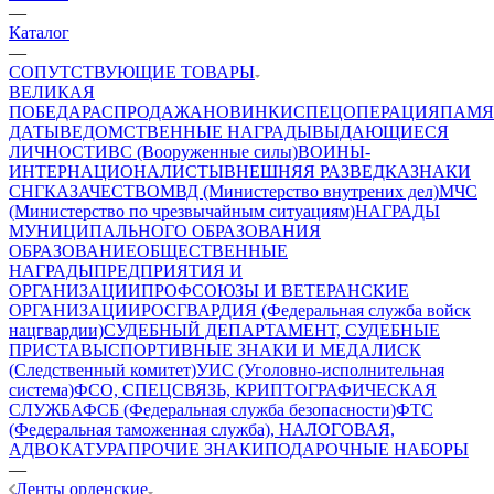
—
Каталог
—
СОПУТСТВУЮЩИЕ ТОВАРЫ
ВЕЛИКАЯ
ПОБЕДА
РАСПРОДАЖА
НОВИНКИ
СПЕЦОПЕРАЦИЯ
ПАМЯ
ДАТЫ
ВЕДОМСТВЕННЫЕ НАГРАДЫ
ВЫДАЮЩИЕСЯ
ЛИЧНОСТИ
ВС (Вооруженные силы)
ВОИНЫ-
ИНТЕРНАЦИОНАЛИСТЫ
ВНЕШНЯЯ РАЗВЕДКА
ЗНАКИ
СНГ
КАЗАЧЕСТВО
МВД (Министерство внутрених дел)
МЧС
(Министерство по чрезвычайным ситуациям)
НАГРАДЫ
МУНИЦИПАЛЬНОГО ОБРАЗОВАНИЯ
ОБРАЗОВАНИЕ
ОБЩЕСТВЕННЫЕ
НАГРАДЫ
ПРЕДПРИЯТИЯ И
ОРГАНИЗАЦИИ
ПРОФСОЮЗЫ И ВЕТЕРАНСКИЕ
ОРГАНИЗАЦИИ
РОСГВАРДИЯ (Федеральная служба войск
нацгвардии)
СУДЕБНЫЙ ДЕПАРТАМЕНТ, СУДЕБНЫЕ
ПРИСТАВЫ
СПОРТИВНЫЕ ЗНАКИ И МЕДАЛИ
СК
(Следственный комитет)
УИС (Уголовно-исполнительная
система)
ФСО, СПЕЦСВЯЗЬ, КРИПТОГРАФИЧЕСКАЯ
СЛУЖБА
ФСБ (Федеральная служба безопасности)
ФТС
(Федеральная таможенная служба), НАЛОГОВАЯ,
АДВОКАТУРА
ПРОЧИЕ ЗНАКИ
ПОДАРОЧНЫЕ НАБОРЫ
—
Ленты орденские