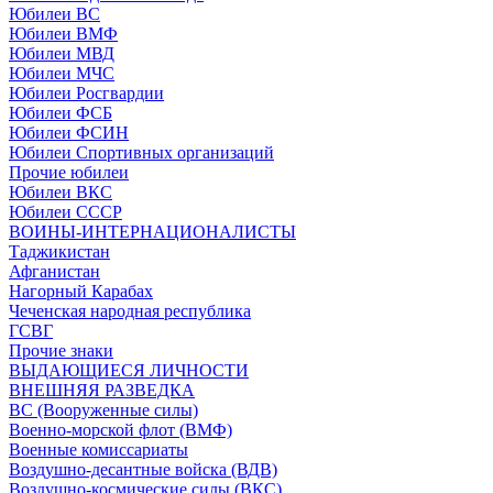
Юбилеи ВС
Юбилеи ВМФ
Юбилеи МВД
Юбилеи МЧС
Юбилеи Росгвардии
Юбилеи ФСБ
Юбилеи ФСИН
Юбилеи Спортивных организаций
Прочие юбилеи
Юбилеи ВКС
Юбилеи СССР
ВОИНЫ-ИНТЕРНАЦИОНАЛИСТЫ
Таджикистан
Афганистан
Нагорный Карабах
Чеченская народная республика
ГСВГ
Прочие знаки
ВЫДАЮЩИЕСЯ ЛИЧНОСТИ
ВНЕШНЯЯ РАЗВЕДКА
ВС (Вооруженные силы)
Военно-морской флот (ВМФ)
Военные комиссариаты
Воздушно-десантные войска (ВДВ)
Воздушно-космические силы (ВКС)