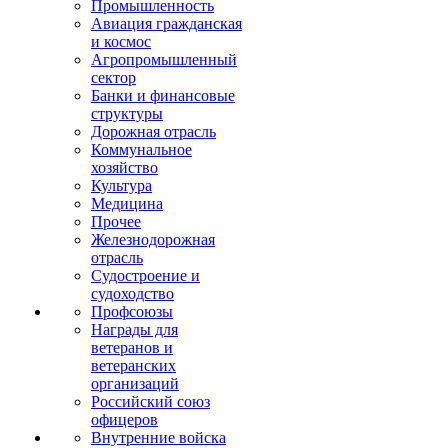
Промышленность
Авиация гражданская
и космос
Агропромышленный
сектор
Банки и финансовые
структуры
Дорожная отрасль
Коммунальное
хозяйство
Культура
Медицина
Прочее
Железнодорожная
отрасль
Судостроение и
судоходство
Профсоюзы
Награды для
ветеранов и
ветеранских
организаций
Российский союз
офицеров
Внутренние войска