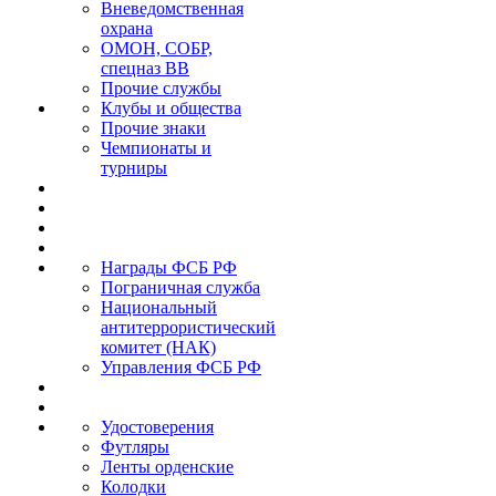
Вневедомственная
охрана
ОМОН, СОБР,
спецназ ВВ
Прочие службы
Клубы и общества
Прочие знаки
Чемпионаты и
турниры
Награды ФСБ РФ
Пограничная служба
Национальный
антитеррористический
комитет (НАК)
Управления ФСБ РФ
Удостоверения
Футляры
Ленты орденские
Колодки