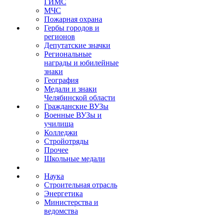
ГИМС
МЧС
Пожарная охрана
Гербы городов и
регионов
Депутатские значки
Региональные
награды и юбилейные
знаки
География
Медали и знаки
Челябинской области
Гражданские ВУЗы
Военные ВУЗы и
училища
Колледжи
Стройотряды
Прочее
Школьные медали
Наука
Строительная отрасль
Энергетика
Министерства и
ведомства