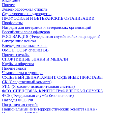
Медицина
Прочее
Железнодорожная отрасль
Судостроение и судоходство
ПРОФСОЮЗЫ И ВЕТЕРАНСКИЕ ОРГАНИЗАЦИИ
Профсоюзы
Награды для ветеранов и ветеранских организаций
Российский союз офицеров
РОСГВАРДИЯ (Федеральная служба войск нацгвардии)
Внутренние войска
Вневедомственная охрана
ОМОН, СОБР, спецназ ВВ
Прочие службы
СПОРТИВНЫЕ ЗНАКИ И МЕДАЛИ
Клубы и общества
Прочие знаки
Чемпионаты и турниры
СУДЕБНЫЙ ДЕПАРТАМЕНТ, СУДЕБНЫЕ ПРИСТАВЫ
СК (Следственный комитет)
УИС (Уголовно-исполнительная система)
ФСО, СПЕЦСВЯЗЬ, КРИПТОГРАФИЧЕСКАЯ СЛУЖБА
ФСБ (Федеральная служба безопасности)
Награды ФСБ РФ
Пограничная служба
Национальный антитеррористический комитет (НАК)