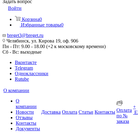
Задать вопрос
Войти
Корзина
0
Избранные товары
0
breget3@breget.ru
Челябинск, ул. Кирова 19, оф. 906
Пн - Пт: 9.00 - 18.00 (+2 к московскому времени)
Сб - Вс: выходные
Вконтакте
Telegram
Одноклассники
Rutube
О компании
О
компании
+
Оплата
Новости
Доставка
Оплата
Статьи
Контакты
Е
по №
Отзывы
заказа
Контакты
Документы