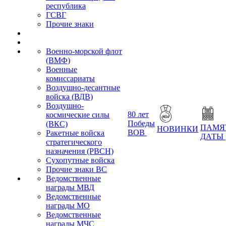
республика
ГСВГ
Прочие знаки
Военно-морской флот
(ВМФ)
Военные
комиссариаты
Воздушно-десантные
войска (ВДВ)
Воздушно-
80 лет
космические силы
Победы
(ВКС)
ПАМЯ
НОВИНКИ
ВОВ
Ракетные войска
ДАТЫ
стратегического
назначения (РВСН)
Сухопутные войска
Прочие знаки ВС
Ведомственные
награды МВД
Ведомственные
награды МО
Ведомственные
награды МЧС