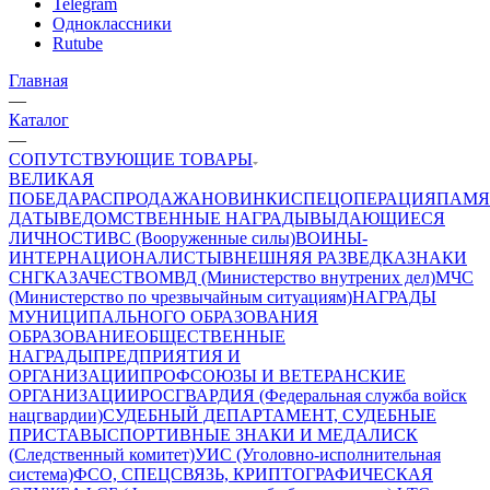
Telegram
Одноклассники
Rutube
Главная
—
Каталог
—
СОПУТСТВУЮЩИЕ ТОВАРЫ
ВЕЛИКАЯ
ПОБЕДА
РАСПРОДАЖА
НОВИНКИ
СПЕЦОПЕРАЦИЯ
ПАМЯ
ДАТЫ
ВЕДОМСТВЕННЫЕ НАГРАДЫ
ВЫДАЮЩИЕСЯ
ЛИЧНОСТИ
ВС (Вооруженные силы)
ВОИНЫ-
ИНТЕРНАЦИОНАЛИСТЫ
ВНЕШНЯЯ РАЗВЕДКА
ЗНАКИ
СНГ
КАЗАЧЕСТВО
МВД (Министерство внутрених дел)
МЧС
(Министерство по чрезвычайным ситуациям)
НАГРАДЫ
МУНИЦИПАЛЬНОГО ОБРАЗОВАНИЯ
ОБРАЗОВАНИЕ
ОБЩЕСТВЕННЫЕ
НАГРАДЫ
ПРЕДПРИЯТИЯ И
ОРГАНИЗАЦИИ
ПРОФСОЮЗЫ И ВЕТЕРАНСКИЕ
ОРГАНИЗАЦИИ
РОСГВАРДИЯ (Федеральная служба войск
нацгвардии)
СУДЕБНЫЙ ДЕПАРТАМЕНТ, СУДЕБНЫЕ
ПРИСТАВЫ
СПОРТИВНЫЕ ЗНАКИ И МЕДАЛИ
СК
(Следственный комитет)
УИС (Уголовно-исполнительная
система)
ФСО, СПЕЦСВЯЗЬ, КРИПТОГРАФИЧЕСКАЯ