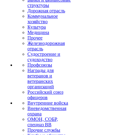
структуры
Дорожная отрасль
Коммунальное
хозяйство
Культура
Медицина
Прочее
Железнодорожная
отрасль
Судостроение и
судоходство
Профсоюзы
Награды для
ветеранов и
ветеранских
организаций
Российский союз
офицеров
Внутренние войска
Вневедомственная
охрана
ОМОН, СОБР,
спецназ ВВ
Прочие службы