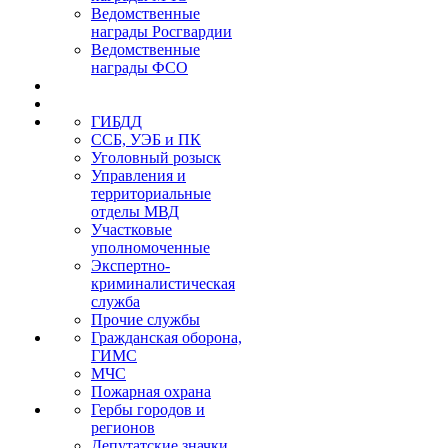
Ведомственные
награды Росгвардии
Ведомственные
награды ФСО
ГИБДД
ССБ, УЭБ и ПК
Уголовный розыск
Управления и
территориальные
отделы МВД
Участковые
уполномоченные
Экспертно-
криминалистическая
служба
Прочие службы
Гражданская оборона,
ГИМС
МЧС
Пожарная охрана
Гербы городов и
регионов
Депутатские значки