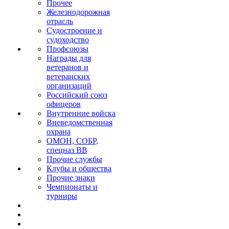
Прочее
Железнодорожная
отрасль
Судостроение и
судоходство
Профсоюзы
Награды для
ветеранов и
ветеранских
организаций
Российский союз
офицеров
Внутренние войска
Вневедомственная
охрана
ОМОН, СОБР,
спецназ ВВ
Прочие службы
Клубы и общества
Прочие знаки
Чемпионаты и
турниры