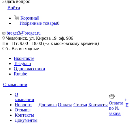
Задать вопрос
Войти
Корзина
0
Избранные товары
0
breget3@breget.ru
Челябинск, ул. Кирова 19, оф. 906
Пн - Пт: 9.00 - 18.00 (+2 к московскому времени)
Сб - Вс: выходные
Вконтакте
Telegram
Одноклассники
Rutube
О компании
О
компании
+
Оплата
Новости
Доставка
Оплата
Статьи
Контакты
Е
по №
Отзывы
заказа
Контакты
Документы