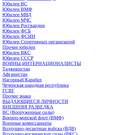
Юбилеи ВС
Юбилеи ВМФ
Юбилеи МВД
Юбилеи МЧС
Юбилеи Росгвардии
Юбилеи ФСБ
Юбилеи ФСИН
Юбилеи Спортивных организаций
Прочие юбилеи
Юбилеи ВКС
Юбилеи СССР
ВОИНЫ-ИНТЕРНАЦИОНАЛИСТЫ
Таджикистан
Афганистан
Нагорный Карабах
Чеченская народная республика
ГСВГ
Прочие знаки
ВЫДАЮЩИЕСЯ ЛИЧНОСТИ
ВНЕШНЯЯ РАЗВЕДКА
ВС (Вооруженные силы)
Военно-морской флот (ВМФ)
Военные комиссариаты
Воздушно-десантные войска (ВДВ)
Воздушно-космические силы (ВКС)