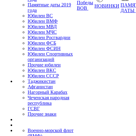
Победы
Памятные даты 2019
ПАМЯ
НОВИНКИ
ВОВ
года
ДАТЫ
Юбилеи ВС
Юбилеи ВМФ
Юбилеи МВД
Юбилеи МЧС
Юбилеи Росгвардии
Юбилеи ФСБ
Юбилеи ФСИН
Юбилеи Спортивных
организаций
Прочие юбилеи
Юбилеи ВКС
Юбилеи СССР
Таджикистан
Афганистан
Нагорный Карабах
Чеченская народная
республика
ГСВГ
Прочие знаки
Военно-морской флот
(ВМФ)