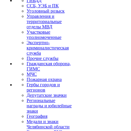
ГИБДД
ССБ, УЭБ и ПК
Уголовный розыск
Управления и
территориальные
отделы МВД
Участковые
уполномоченные
Экспертно-
криминалистическая
служба
Прочие службы
Гражданская оборона,
ГИМС
МЧС
Пожарная охрана
Гербы городов и
регионов
Депутатские значки
Региональные
награды и юбилейные
знаки
География
Медали и знаки
Челябинской области