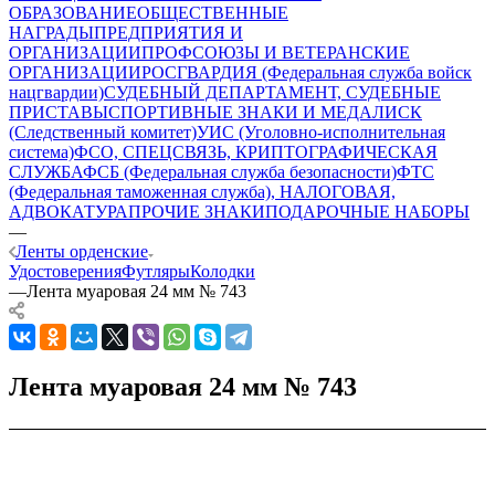
ОБРАЗОВАНИЕ
ОБЩЕСТВЕННЫЕ
НАГРАДЫ
ПРЕДПРИЯТИЯ И
ОРГАНИЗАЦИИ
ПРОФСОЮЗЫ И ВЕТЕРАНСКИЕ
ОРГАНИЗАЦИИ
РОСГВАРДИЯ (Федеральная служба войск
нацгвардии)
СУДЕБНЫЙ ДЕПАРТАМЕНТ, СУДЕБНЫЕ
ПРИСТАВЫ
СПОРТИВНЫЕ ЗНАКИ И МЕДАЛИ
СК
(Следственный комитет)
УИС (Уголовно-исполнительная
система)
ФСО, СПЕЦСВЯЗЬ, КРИПТОГРАФИЧЕСКАЯ
СЛУЖБА
ФСБ (Федеральная служба безопасности)
ФТС
(Федеральная таможенная служба), НАЛОГОВАЯ,
АДВОКАТУРА
ПРОЧИЕ ЗНАКИ
ПОДАРОЧНЫЕ НАБОРЫ
—
Ленты орденские
Удостоверения
Футляры
Колодки
—
Лента муаровая 24 мм № 743
Лента муаровая 24 мм № 743