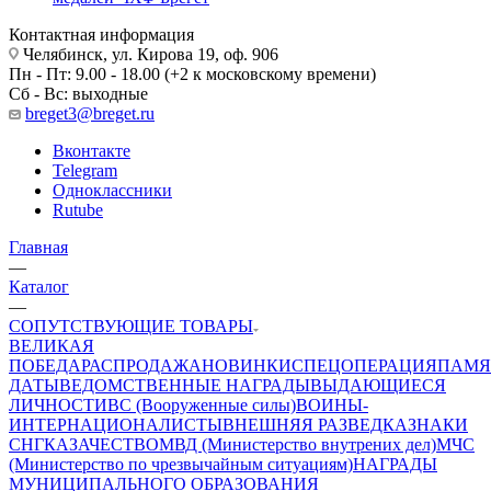
Контактная информация
Челябинск, ул. Кирова 19, оф. 906
Пн - Пт: 9.00 - 18.00 (+2 к московскому времени)
Сб - Вс: выходные
breget3@breget.ru
Вконтакте
Telegram
Одноклассники
Rutube
Главная
—
Каталог
—
СОПУТСТВУЮЩИЕ ТОВАРЫ
ВЕЛИКАЯ
ПОБЕДА
РАСПРОДАЖА
НОВИНКИ
СПЕЦОПЕРАЦИЯ
ПАМЯ
ДАТЫ
ВЕДОМСТВЕННЫЕ НАГРАДЫ
ВЫДАЮЩИЕСЯ
ЛИЧНОСТИ
ВС (Вооруженные силы)
ВОИНЫ-
ИНТЕРНАЦИОНАЛИСТЫ
ВНЕШНЯЯ РАЗВЕДКА
ЗНАКИ
СНГ
КАЗАЧЕСТВО
МВД (Министерство внутрених дел)
МЧС
(Министерство по чрезвычайным ситуациям)
НАГРАДЫ
МУНИЦИПАЛЬНОГО ОБРАЗОВАНИЯ