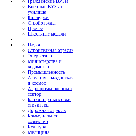
Гражданские ВУЗы
Военные ВУЗы и
училища
Колледжи
Стройотряды
Прочее
Школьные медали
Наука
Строительная отрасль
Энергетика
Министерства и
ведомства
Промышленность
Авиация гражданская
и космос
Агропромышленный
сектор
Банки и финансовые
структуры
Дорожная отрасль
Коммунальное
хозяйство
Культура
Медицина