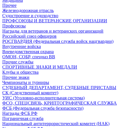
Медицина
Прочее
Железнодорожная отрасль
Судостроение и судоходство
ПРОФСОЮЗЫ И ВЕТЕРАНСКИЕ ОРГАНИЗАЦИИ
Профсоюзы
Награды для ветеранов и ветеранских организаций
Российский союз офицеров
РОСГВАРДИЯ (Федеральная служба войск нацгвардии)
Внутренние войска
Вневедомственная охрана
ОМОН, СОБР, спецназ ВВ
Прочие службы
СПОРТИВНЫЕ ЗНАКИ И МЕДАЛИ
Клубы и общества
Прочие знаки
Чемпионаты и турниры
СУДЕБНЫЙ ДЕПАРТАМЕНТ, СУДЕБНЫЕ ПРИСТАВЫ
СК (Следственный комитет)
УИС (Уголовно-исполнительная система)
ФСО, СПЕЦСВЯЗЬ, КРИПТОГРАФИЧЕСКАЯ СЛУЖБА
ФСБ (Федеральная служба безопасности)
Награды ФСБ РФ
Пограничная служба
Национальный антитеррористический комитет (НАК)