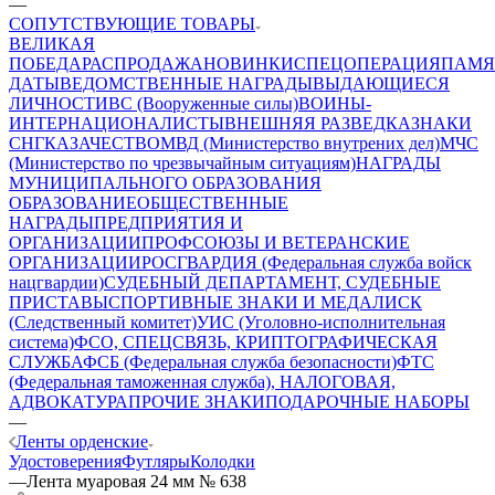
—
СОПУТСТВУЮЩИЕ ТОВАРЫ
ВЕЛИКАЯ
ПОБЕДА
РАСПРОДАЖА
НОВИНКИ
СПЕЦОПЕРАЦИЯ
ПАМЯ
ДАТЫ
ВЕДОМСТВЕННЫЕ НАГРАДЫ
ВЫДАЮЩИЕСЯ
ЛИЧНОСТИ
ВС (Вооруженные силы)
ВОИНЫ-
ИНТЕРНАЦИОНАЛИСТЫ
ВНЕШНЯЯ РАЗВЕДКА
ЗНАКИ
СНГ
КАЗАЧЕСТВО
МВД (Министерство внутрених дел)
МЧС
(Министерство по чрезвычайным ситуациям)
НАГРАДЫ
МУНИЦИПАЛЬНОГО ОБРАЗОВАНИЯ
ОБРАЗОВАНИЕ
ОБЩЕСТВЕННЫЕ
НАГРАДЫ
ПРЕДПРИЯТИЯ И
ОРГАНИЗАЦИИ
ПРОФСОЮЗЫ И ВЕТЕРАНСКИЕ
ОРГАНИЗАЦИИ
РОСГВАРДИЯ (Федеральная служба войск
нацгвардии)
СУДЕБНЫЙ ДЕПАРТАМЕНТ, СУДЕБНЫЕ
ПРИСТАВЫ
СПОРТИВНЫЕ ЗНАКИ И МЕДАЛИ
СК
(Следственный комитет)
УИС (Уголовно-исполнительная
система)
ФСО, СПЕЦСВЯЗЬ, КРИПТОГРАФИЧЕСКАЯ
СЛУЖБА
ФСБ (Федеральная служба безопасности)
ФТС
(Федеральная таможенная служба), НАЛОГОВАЯ,
АДВОКАТУРА
ПРОЧИЕ ЗНАКИ
ПОДАРОЧНЫЕ НАБОРЫ
—
Ленты орденские
Удостоверения
Футляры
Колодки
—
Лента муаровая 24 мм № 638