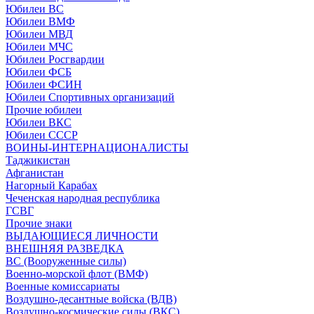
Юбилеи ВС
Юбилеи ВМФ
Юбилеи МВД
Юбилеи МЧС
Юбилеи Росгвардии
Юбилеи ФСБ
Юбилеи ФСИН
Юбилеи Спортивных организаций
Прочие юбилеи
Юбилеи ВКС
Юбилеи СССР
ВОИНЫ-ИНТЕРНАЦИОНАЛИСТЫ
Таджикистан
Афганистан
Нагорный Карабах
Чеченская народная республика
ГСВГ
Прочие знаки
ВЫДАЮЩИЕСЯ ЛИЧНОСТИ
ВНЕШНЯЯ РАЗВЕДКА
ВС (Вооруженные силы)
Военно-морской флот (ВМФ)
Военные комиссариаты
Воздушно-десантные войска (ВДВ)
Воздушно-космические силы (ВКС)