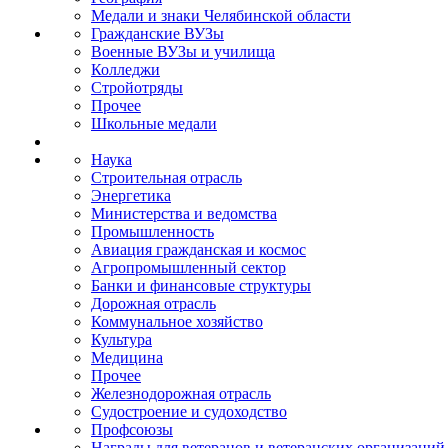
Медали и знаки Челябинской области
Гражданские ВУЗы
Военные ВУЗы и училища
Колледжи
Стройотряды
Прочее
Школьные медали
Наука
Строительная отрасль
Энергетика
Министерства и ведомства
Промышленность
Авиация гражданская и космос
Агропромышленный сектор
Банки и финансовые структуры
Дорожная отрасль
Коммунальное хозяйство
Культура
Медицина
Прочее
Железнодорожная отрасль
Судостроение и судоходство
Профсоюзы
Награды для ветеранов и ветеранских организаций