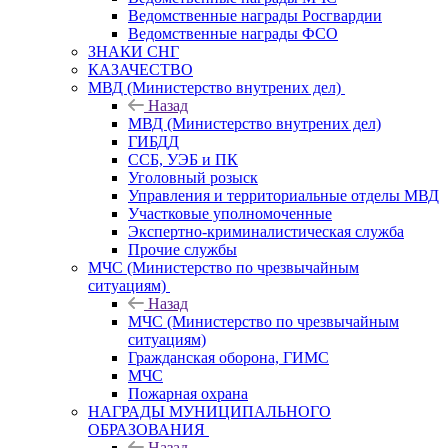
Ведомственные награды Росгвардии
Ведомственные награды ФСО
ЗНАКИ СНГ
КАЗАЧЕСТВО
МВД (Министерство внутрених дел)
Назад
МВД (Министерство внутрених дел)
ГИБДД
ССБ, УЭБ и ПК
Уголовный розыск
Управления и территориальные отделы МВД
Участковые уполномоченные
Экспертно-криминалистическая служба
Прочие службы
МЧС (Министерство по чрезвычайным
ситуациям)
Назад
МЧС (Министерство по чрезвычайным
ситуациям)
Гражданская оборона, ГИМС
МЧС
Пожарная охрана
НАГРАДЫ МУНИЦИПАЛЬНОГО
ОБРАЗОВАНИЯ
Назад