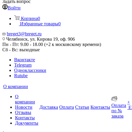
Задать вопрос
Войти
Корзина
0
Избранные товары
0
breget3@breget.ru
Челябинск, ул. Кирова 19, оф. 906
Пн - Пт: 9.00 - 18.00 (+2 к московскому времени)
Сб - Вс: выходные
Вконтакте
Telegram
Одноклассники
Rutube
О компании
О
компании
+
Оплата
Новости
Доставка
Оплата
Статьи
Контакты
Е
по №
Отзывы
заказа
Контакты
Документы