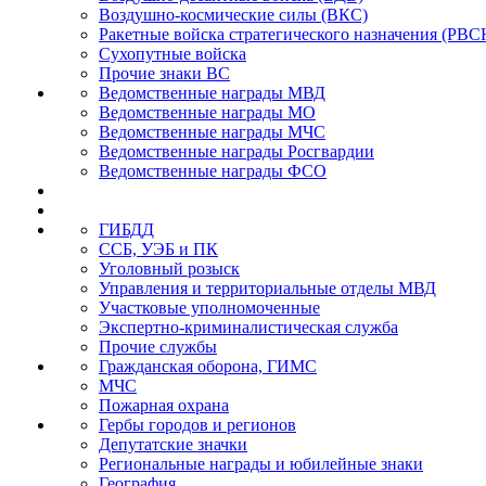
Воздушно-космические силы (ВКС)
Ракетные войска стратегического назначения (РВС
Сухопутные войска
Прочие знаки ВС
Ведомственные награды МВД
Ведомственные награды МО
Ведомственные награды МЧС
Ведомственные награды Росгвардии
Ведомственные награды ФСО
ГИБДД
ССБ, УЭБ и ПК
Уголовный розыск
Управления и территориальные отделы МВД
Участковые уполномоченные
Экспертно-криминалистическая служба
Прочие службы
Гражданская оборона, ГИМС
МЧС
Пожарная охрана
Гербы городов и регионов
Депутатские значки
Региональные награды и юбилейные знаки
География