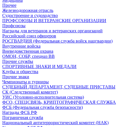
Медицина
Прочее
Железнодорожная отрасль
Судостроение и судоходство
ПРОФСОЮЗЫ И ВЕТЕРАНСКИЕ ОРГАНИЗАЦИИ
Профсоюзы
Награды для ветеранов и ветеранских организаций
Российский союз офицеров
РОСГВАРДИЯ (Федеральная служба войск нацгвардии)
Внутренние войска
Вневедомственная охрана
ОМОН, СОБР, спецназ ВВ
Прочие службы
СПОРТИВНЫЕ ЗНАКИ И МЕДАЛИ
Клубы и общества
Прочие знаки
Чемпионаты и турниры
СУДЕБНЫЙ ДЕПАРТАМЕНТ, СУДЕБНЫЕ ПРИСТАВЫ
СК (Следственный комитет)
УИС (Уголовно-исполнительная система)
ФСО, СПЕЦСВЯЗЬ, КРИПТОГРАФИЧЕСКАЯ СЛУЖБА
ФСБ (Федеральная служба безопасности)
Награды ФСБ РФ
Пограничная служба
Национальный антитеррористический комитет (НАК)