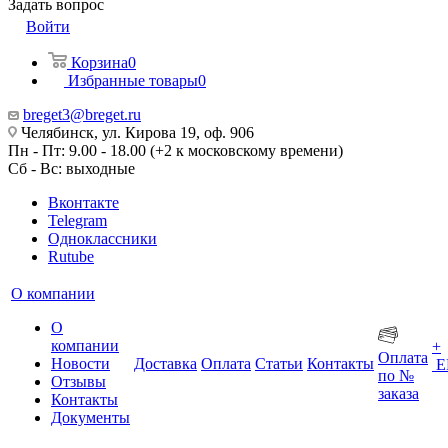
Задать вопрос
Войти
Корзина
0
Избранные товары
0
breget3@breget.ru
Челябинск, ул. Кирова 19, оф. 906
Пн - Пт: 9.00 - 18.00 (+2 к московскому времени)
Сб - Вс: выходные
Вконтакте
Telegram
Одноклассники
Rutube
О компании
О
компании
+
Оплата
Новости
Доставка
Оплата
Статьи
Контакты
Е
по №
Отзывы
заказа
Контакты
Документы