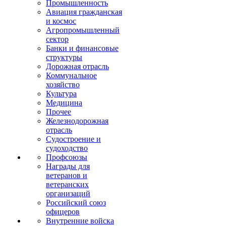
Промышленность
Авиация гражданская
и космос
Агропромышленный
сектор
Банки и финансовые
структуры
Дорожная отрасль
Коммунальное
хозяйство
Культура
Медицина
Прочее
Железнодорожная
отрасль
Судостроение и
судоходство
Профсоюзы
Награды для
ветеранов и
ветеранских
организаций
Российский союз
офицеров
Внутренние войска