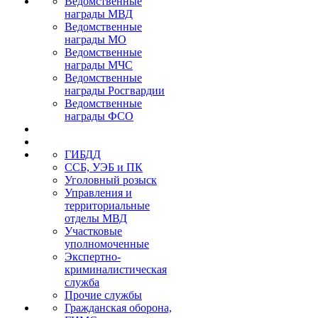
Ведомственные
награды МВД
Ведомственные
награды МО
Ведомственные
награды МЧС
Ведомственные
награды Росгвардии
Ведомственные
награды ФСО
ГИБДД
ССБ, УЭБ и ПК
Уголовный розыск
Управления и
территориальные
отделы МВД
Участковые
уполномоченные
Экспертно-
криминалистическая
служба
Прочие службы
Гражданская оборона,