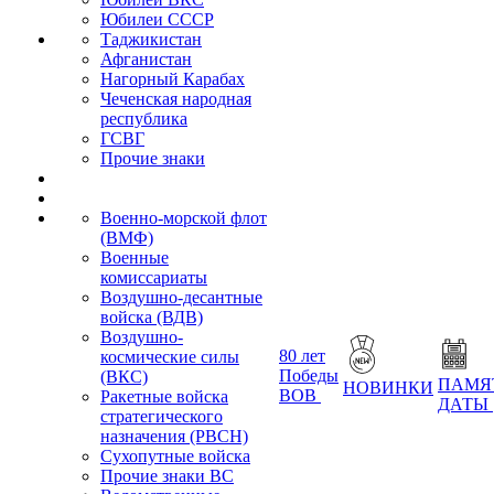
Юбилеи СССР
Таджикистан
Афганистан
Нагорный Карабах
Чеченская народная
республика
ГСВГ
Прочие знаки
Военно-морской флот
(ВМФ)
Военные
комиссариаты
Воздушно-десантные
войска (ВДВ)
Воздушно-
80 лет
космические силы
Победы
(ВКС)
ПАМЯ
НОВИНКИ
ВОВ
Ракетные войска
ДАТЫ
стратегического
назначения (РВСН)
Сухопутные войска
Прочие знаки ВС