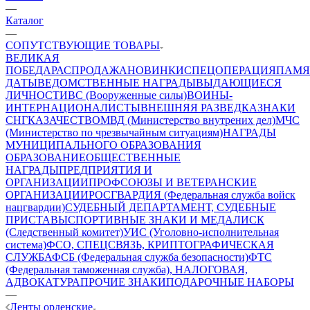
—
Каталог
—
СОПУТСТВУЮЩИЕ ТОВАРЫ
ВЕЛИКАЯ
ПОБЕДА
РАСПРОДАЖА
НОВИНКИ
СПЕЦОПЕРАЦИЯ
ПАМЯ
ДАТЫ
ВЕДОМСТВЕННЫЕ НАГРАДЫ
ВЫДАЮЩИЕСЯ
ЛИЧНОСТИ
ВС (Вооруженные силы)
ВОИНЫ-
ИНТЕРНАЦИОНАЛИСТЫ
ВНЕШНЯЯ РАЗВЕДКА
ЗНАКИ
СНГ
КАЗАЧЕСТВО
МВД (Министерство внутрених дел)
МЧС
(Министерство по чрезвычайным ситуациям)
НАГРАДЫ
МУНИЦИПАЛЬНОГО ОБРАЗОВАНИЯ
ОБРАЗОВАНИЕ
ОБЩЕСТВЕННЫЕ
НАГРАДЫ
ПРЕДПРИЯТИЯ И
ОРГАНИЗАЦИИ
ПРОФСОЮЗЫ И ВЕТЕРАНСКИЕ
ОРГАНИЗАЦИИ
РОСГВАРДИЯ (Федеральная служба войск
нацгвардии)
СУДЕБНЫЙ ДЕПАРТАМЕНТ, СУДЕБНЫЕ
ПРИСТАВЫ
СПОРТИВНЫЕ ЗНАКИ И МЕДАЛИ
СК
(Следственный комитет)
УИС (Уголовно-исполнительная
система)
ФСО, СПЕЦСВЯЗЬ, КРИПТОГРАФИЧЕСКАЯ
СЛУЖБА
ФСБ (Федеральная служба безопасности)
ФТС
(Федеральная таможенная служба), НАЛОГОВАЯ,
АДВОКАТУРА
ПРОЧИЕ ЗНАКИ
ПОДАРОЧНЫЕ НАБОРЫ
—
Ленты орденские