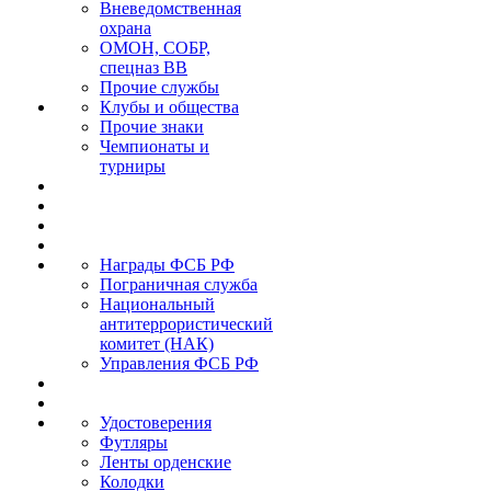
Вневедомственная
охрана
ОМОН, СОБР,
спецназ ВВ
Прочие службы
Клубы и общества
Прочие знаки
Чемпионаты и
турниры
Награды ФСБ РФ
Пограничная служба
Национальный
антитеррористический
комитет (НАК)
Управления ФСБ РФ
Удостоверения
Футляры
Ленты орденские
Колодки