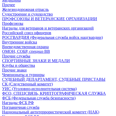
Медицина
Прочее
Железнодорожная отрасль
Судостроение и судоходство
ПРОФСОЮЗЫ И ВЕТЕРАНСКИЕ ОРГАНИЗАЦИИ
Профсоюзы
Награды для ветеранов и ветеранских организаций
Российский союз офицеров
РОСГВАРДИЯ (Федеральная служба войск нацгвардии)
Внутренние войска
Вневедомственная охрана
ОМОН, СОБР, спецназ ВВ
Прочие службы
СПОРТИВНЫЕ ЗНАКИ И МЕДАЛИ
Клубы и общества
Прочие знаки
Чемпионаты и турниры
СУДЕБНЫЙ ДЕПАРТАМЕНТ, СУДЕБНЫЕ ПРИСТАВЫ
СК (Следственный комитет)
УИС (Уголовно-исполнительная система)
ФСО, СПЕЦСВЯЗЬ, КРИПТОГРАФИЧЕСКАЯ СЛУЖБА
ФСБ (Федеральная служба безопасности)
Награды ФСБ РФ
Пограничная служба
Национальный антитеррористический комитет (НАК)