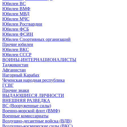
Юбилеи ВС
Юбилеи ВМФ
Юбилеи МВД
Юбилеи МЧС
Юбилеи Росгвардии
Юбилеи ФСБ
Юбилеи ФСИН
Юбилеи Спортивных организаций
Прочие юбилеи
Юбилеи ВКС
Юбилеи СССР
ВОИНЫ-ИНТЕРНАЦИОНАЛИСТЫ
Таджикистан
Афганистан
Нагорный Карабах
Чеченская народная республика
ГСВГ
Прочие знаки
ВЫДАЮЩИЕСЯ ЛИЧНОСТИ
ВНЕШНЯЯ РАЗВЕДКА
ВС (Вооруженные силы)
Военно-морской флот (ВМФ)
Военные комиссариаты
Воздушно-десантные войска (ВДВ)
Воздушно-космические силы (ВКС)