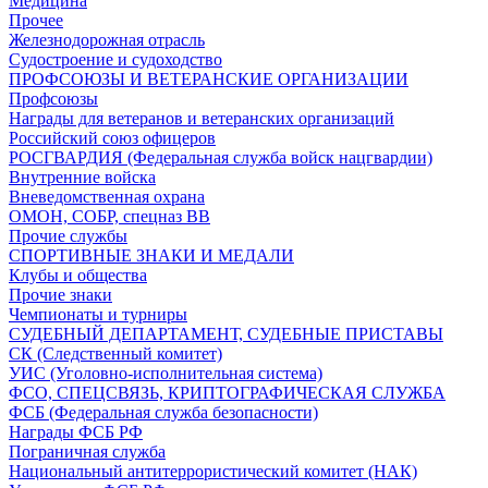
Медицина
Прочее
Железнодорожная отрасль
Судостроение и судоходство
ПРОФСОЮЗЫ И ВЕТЕРАНСКИЕ ОРГАНИЗАЦИИ
Профсоюзы
Награды для ветеранов и ветеранских организаций
Российский союз офицеров
РОСГВАРДИЯ (Федеральная служба войск нацгвардии)
Внутренние войска
Вневедомственная охрана
ОМОН, СОБР, спецназ ВВ
Прочие службы
СПОРТИВНЫЕ ЗНАКИ И МЕДАЛИ
Клубы и общества
Прочие знаки
Чемпионаты и турниры
СУДЕБНЫЙ ДЕПАРТАМЕНТ, СУДЕБНЫЕ ПРИСТАВЫ
СК (Следственный комитет)
УИС (Уголовно-исполнительная система)
ФСО, СПЕЦСВЯЗЬ, КРИПТОГРАФИЧЕСКАЯ СЛУЖБА
ФСБ (Федеральная служба безопасности)
Награды ФСБ РФ
Пограничная служба
Национальный антитеррористический комитет (НАК)