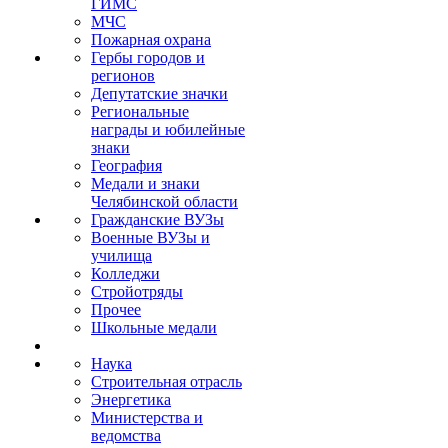
ГИМС
МЧС
Пожарная охрана
Гербы городов и
регионов
Депутатские значки
Региональные
награды и юбилейные
знаки
География
Медали и знаки
Челябинской области
Гражданские ВУЗы
Военные ВУЗы и
училища
Колледжи
Стройотряды
Прочее
Школьные медали
Наука
Строительная отрасль
Энергетика
Министерства и
ведомства