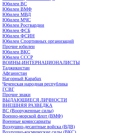
Юбилеи ВС
Юбилеи ВМФ
Юбилеи МВД
Юбилеи МЧС
Юбилеи Росгвардии
Юбилеи ФСБ
Юбилеи ФСИН
Юбилеи Спортивных организаций
Прочие юбилеи
Юбилеи ВКС
Юбилеи СССР
ВОИНЫ-ИНТЕРНАЦИОНАЛИСТЫ
Таджикистан
Афганистан
Нагорный Карабах
Чеченская народная республика
ГСВГ
Прочие знаки
ВЫДАЮЩИЕСЯ ЛИЧНОСТИ
ВНЕШНЯЯ РАЗВЕДКА
ВС (Вооруженные силы)
Военно-морской флот (ВМФ)
Военные комиссариаты
Воздушно-десантные войска (ВДВ)
Воздушно-космические силы (ВКС)