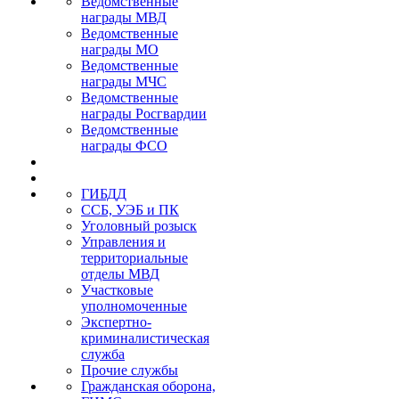
Ведомственные
награды МВД
Ведомственные
награды МО
Ведомственные
награды МЧС
Ведомственные
награды Росгвардии
Ведомственные
награды ФСО
ГИБДД
ССБ, УЭБ и ПК
Уголовный розыск
Управления и
территориальные
отделы МВД
Участковые
уполномоченные
Экспертно-
криминалистическая
служба
Прочие службы
Гражданская оборона,