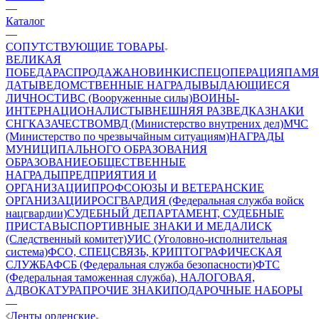
—
Каталог
—
СОПУТСТВУЮЩИЕ ТОВАРЫ
ВЕЛИКАЯ
ПОБЕДА
РАСПРОДАЖА
НОВИНКИ
СПЕЦОПЕРАЦИЯ
ПАМЯ
ДАТЫ
ВЕДОМСТВЕННЫЕ НАГРАДЫ
ВЫДАЮЩИЕСЯ
ЛИЧНОСТИ
ВС (Вооруженные силы)
ВОИНЫ-
ИНТЕРНАЦИОНАЛИСТЫ
ВНЕШНЯЯ РАЗВЕДКА
ЗНАКИ
СНГ
КАЗАЧЕСТВО
МВД (Министерство внутрених дел)
МЧС
(Министерство по чрезвычайным ситуациям)
НАГРАДЫ
МУНИЦИПАЛЬНОГО ОБРАЗОВАНИЯ
ОБРАЗОВАНИЕ
ОБЩЕСТВЕННЫЕ
НАГРАДЫ
ПРЕДПРИЯТИЯ И
ОРГАНИЗАЦИИ
ПРОФСОЮЗЫ И ВЕТЕРАНСКИЕ
ОРГАНИЗАЦИИ
РОСГВАРДИЯ (Федеральная служба войск
нацгвардии)
СУДЕБНЫЙ ДЕПАРТАМЕНТ, СУДЕБНЫЕ
ПРИСТАВЫ
СПОРТИВНЫЕ ЗНАКИ И МЕДАЛИ
СК
(Следственный комитет)
УИС (Уголовно-исполнительная
система)
ФСО, СПЕЦСВЯЗЬ, КРИПТОГРАФИЧЕСКАЯ
СЛУЖБА
ФСБ (Федеральная служба безопасности)
ФТС
(Федеральная таможенная служба), НАЛОГОВАЯ,
АДВОКАТУРА
ПРОЧИЕ ЗНАКИ
ПОДАРОЧНЫЕ НАБОРЫ
—
Ленты орденские