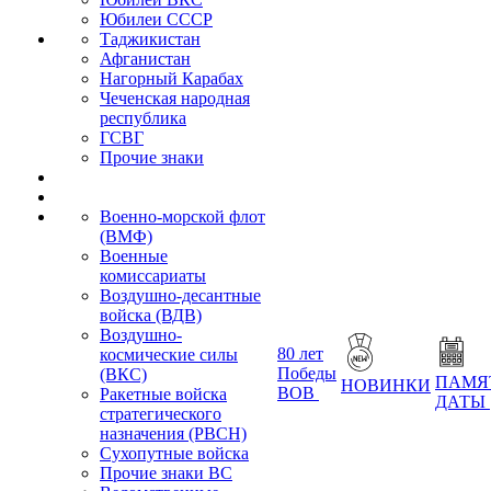
Юбилеи СССР
Таджикистан
Афганистан
Нагорный Карабах
Чеченская народная
республика
ГСВГ
Прочие знаки
Военно-морской флот
(ВМФ)
Военные
комиссариаты
Воздушно-десантные
войска (ВДВ)
Воздушно-
80 лет
космические силы
Победы
(ВКС)
ПАМЯ
НОВИНКИ
ВОВ
Ракетные войска
ДАТЫ
стратегического
назначения (РВСН)
Сухопутные войска
Прочие знаки ВС