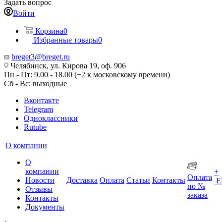
Задать вопрос
Войти
Корзина
0
Избранные товары
0
breget3@breget.ru
Челябинск, ул. Кирова 19, оф. 906
Пн - Пт: 9.00 - 18.00 (+2 к московскому времени)
Сб - Вс: выходные
Вконтакте
Telegram
Одноклассники
Rutube
О компании
О
компании
+
Оплата
Новости
Доставка
Оплата
Статьи
Контакты
Е
по №
Отзывы
заказа
Контакты
Документы