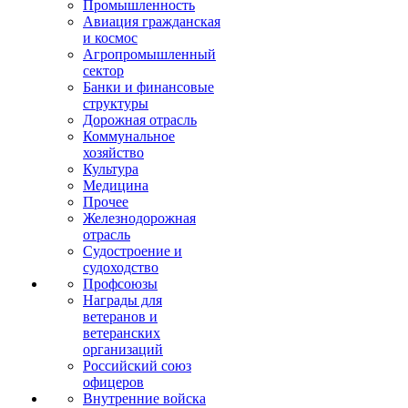
Промышленность
Авиация гражданская
и космос
Агропромышленный
сектор
Банки и финансовые
структуры
Дорожная отрасль
Коммунальное
хозяйство
Культура
Медицина
Прочее
Железнодорожная
отрасль
Судостроение и
судоходство
Профсоюзы
Награды для
ветеранов и
ветеранских
организаций
Российский союз
офицеров
Внутренние войска