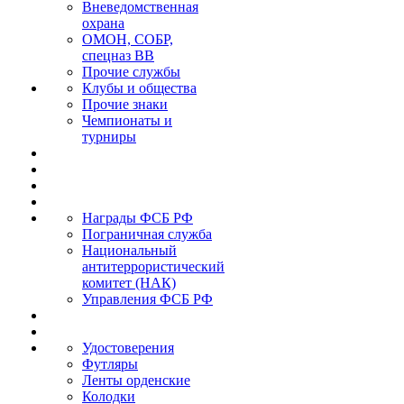
Вневедомственная
охрана
ОМОН, СОБР,
спецназ ВВ
Прочие службы
Клубы и общества
Прочие знаки
Чемпионаты и
турниры
Награды ФСБ РФ
Пограничная служба
Национальный
антитеррористический
комитет (НАК)
Управления ФСБ РФ
Удостоверения
Футляры
Ленты орденские
Колодки