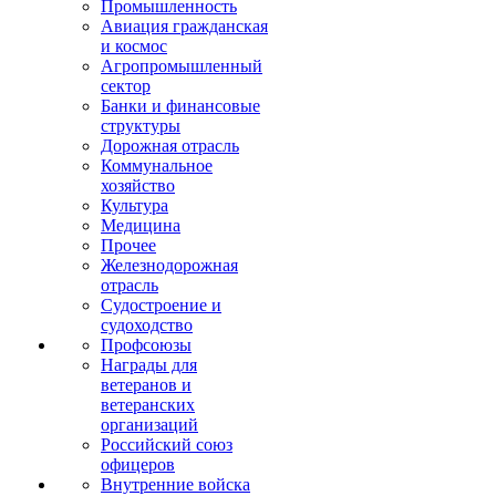
Промышленность
Авиация гражданская
и космос
Агропромышленный
сектор
Банки и финансовые
структуры
Дорожная отрасль
Коммунальное
хозяйство
Культура
Медицина
Прочее
Железнодорожная
отрасль
Судостроение и
судоходство
Профсоюзы
Награды для
ветеранов и
ветеранских
организаций
Российский союз
офицеров
Внутренние войска