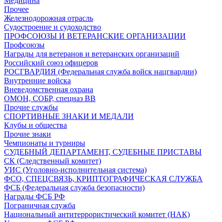
Медицина
Прочее
Железнодорожная отрасль
Судостроение и судоходство
ПРОФСОЮЗЫ И ВЕТЕРАНСКИЕ ОРГАНИЗАЦИИ
Профсоюзы
Награды для ветеранов и ветеранских организаций
Российский союз офицеров
РОСГВАРДИЯ (Федеральная служба войск нацгвардии)
Внутренние войска
Вневедомственная охрана
ОМОН, СОБР, спецназ ВВ
Прочие службы
СПОРТИВНЫЕ ЗНАКИ И МЕДАЛИ
Клубы и общества
Прочие знаки
Чемпионаты и турниры
СУДЕБНЫЙ ДЕПАРТАМЕНТ, СУДЕБНЫЕ ПРИСТАВЫ
СК (Следственный комитет)
УИС (Уголовно-исполнительная система)
ФСО, СПЕЦСВЯЗЬ, КРИПТОГРАФИЧЕСКАЯ СЛУЖБА
ФСБ (Федеральная служба безопасности)
Награды ФСБ РФ
Пограничная служба
Национальный антитеррористический комитет (НАК)