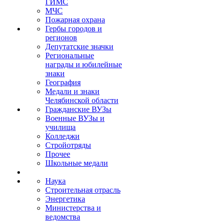
ГИМС
МЧС
Пожарная охрана
Гербы городов и
регионов
Депутатские значки
Региональные
награды и юбилейные
знаки
География
Медали и знаки
Челябинской области
Гражданские ВУЗы
Военные ВУЗы и
училища
Колледжи
Стройотряды
Прочее
Школьные медали
Наука
Строительная отрасль
Энергетика
Министерства и
ведомства