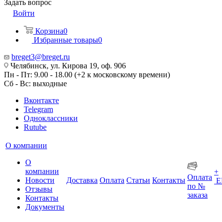
Задать вопрос
Войти
Корзина
0
Избранные товары
0
breget3@breget.ru
Челябинск, ул. Кирова 19, оф. 906
Пн - Пт: 9.00 - 18.00 (+2 к московскому времени)
Сб - Вс: выходные
Вконтакте
Telegram
Одноклассники
Rutube
О компании
О
компании
+
Оплата
Новости
Доставка
Оплата
Статьи
Контакты
Е
по №
Отзывы
заказа
Контакты
Документы