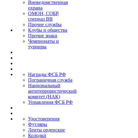
Вневедомственная
охрана
ОМОН, СОБР,
спецназ ВВ
Прочие службы
Клубы и общества
Прочие знаки
Чемпионаты и
турниры
Награды ФСБ РФ
Пограничная служба
Национальный
антитеррористический
комитет (НАК)
Управления ФСБ РФ
Удостоверения
Футляры
Ленты орденские
Колодки