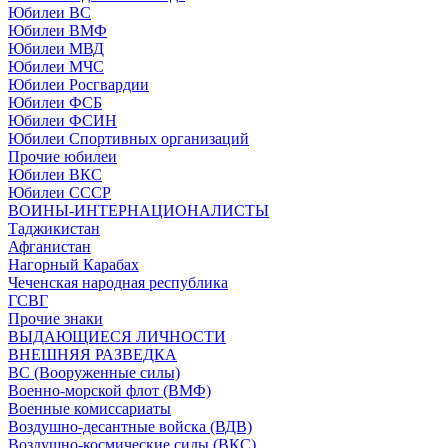
Юбилеи ВС
Юбилеи ВМФ
Юбилеи МВД
Юбилеи МЧС
Юбилеи Росгвардии
Юбилеи ФСБ
Юбилеи ФСИН
Юбилеи Спортивных организаций
Прочие юбилеи
Юбилеи ВКС
Юбилеи СССР
ВОИНЫ-ИНТЕРНАЦИОНАЛИСТЫ
Таджикистан
Афганистан
Нагорный Карабах
Чеченская народная республика
ГСВГ
Прочие знаки
ВЫДАЮЩИЕСЯ ЛИЧНОСТИ
ВНЕШНЯЯ РАЗВЕДКА
ВС (Вооруженные силы)
Военно-морской флот (ВМФ)
Военные комиссариаты
Воздушно-десантные войска (ВДВ)
Воздушно-космические силы (ВКС)