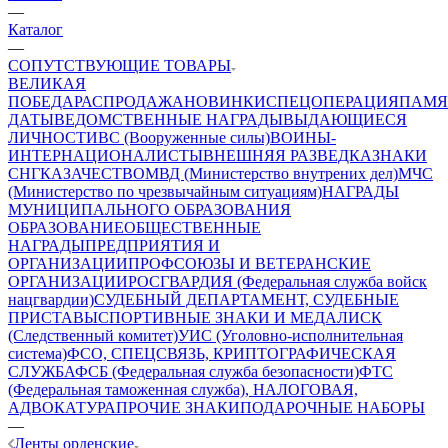
—
Каталог
—
СОПУТСТВУЮЩИЕ ТОВАРЫ
ВЕЛИКАЯ
ПОБЕДА
РАСПРОДАЖА
НОВИНКИ
СПЕЦОПЕРАЦИЯ
ПАМЯ
ДАТЫ
ВЕДОМСТВЕННЫЕ НАГРАДЫ
ВЫДАЮЩИЕСЯ
ЛИЧНОСТИ
ВС (Вооруженные силы)
ВОИНЫ-
ИНТЕРНАЦИОНАЛИСТЫ
ВНЕШНЯЯ РАЗВЕДКА
ЗНАКИ
СНГ
КАЗАЧЕСТВО
МВД (Министерство внутрених дел)
МЧС
(Министерство по чрезвычайным ситуациям)
НАГРАДЫ
МУНИЦИПАЛЬНОГО ОБРАЗОВАНИЯ
ОБРАЗОВАНИЕ
ОБЩЕСТВЕННЫЕ
НАГРАДЫ
ПРЕДПРИЯТИЯ И
ОРГАНИЗАЦИИ
ПРОФСОЮЗЫ И ВЕТЕРАНСКИЕ
ОРГАНИЗАЦИИ
РОСГВАРДИЯ (Федеральная служба войск
нацгвардии)
СУДЕБНЫЙ ДЕПАРТАМЕНТ, СУДЕБНЫЕ
ПРИСТАВЫ
СПОРТИВНЫЕ ЗНАКИ И МЕДАЛИ
СК
(Следственный комитет)
УИС (Уголовно-исполнительная
система)
ФСО, СПЕЦСВЯЗЬ, КРИПТОГРАФИЧЕСКАЯ
СЛУЖБА
ФСБ (Федеральная служба безопасности)
ФТС
(Федеральная таможенная служба), НАЛОГОВАЯ,
АДВОКАТУРА
ПРОЧИЕ ЗНАКИ
ПОДАРОЧНЫЕ НАБОРЫ
—
Ленты орденские