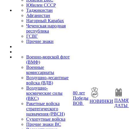
Юбилеи СССР
Таджикистан
Афганистан
Нагорный Карабах
Чеченская народная
республика
ГСВГ
Прочие знаки
Военно-морской флот
(ВМФ)
Военные
комиссариаты
Воздушно-десантные
войска (ВДВ)
Воздушно-
80 лет
космические силы
Победы
(ВКС)
ПАМЯ
НОВИНКИ
ВОВ
Ракетные войска
ДАТЫ
стратегического
назначения (РВСН)
Сухопутные войска
Прочие знаки ВС