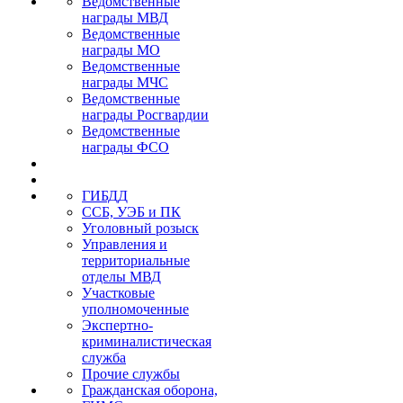
Ведомственные
награды МВД
Ведомственные
награды МО
Ведомственные
награды МЧС
Ведомственные
награды Росгвардии
Ведомственные
награды ФСО
ГИБДД
ССБ, УЭБ и ПК
Уголовный розыск
Управления и
территориальные
отделы МВД
Участковые
уполномоченные
Экспертно-
криминалистическая
служба
Прочие службы
Гражданская оборона,