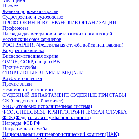
Медицина
Прочее
Железнодорожная отрасль
Судостроение и судоходство
ПРОФСОЮЗЫ И ВЕТЕРАНСКИЕ ОРГАНИЗАЦИИ
Профсоюзы
Награды для ветеранов и ветеранских организаций
Российский союз офицеров
РОСГВАРДИЯ (Федеральная служба войск нацгвардии)
Внутренние войска
Вневедомственная охрана
ОМОН, СОБР, спецназ ВВ
Прочие службы
СПОРТИВНЫЕ ЗНАКИ И МЕДАЛИ
Клубы и общества
Прочие знаки
Чемпионаты и турниры
СУДЕБНЫЙ ДЕПАРТАМЕНТ, СУДЕБНЫЕ ПРИСТАВЫ
СК (Следственный комитет)
УИС (Уголовно-исполнительная система)
ФСО, СПЕЦСВЯЗЬ, КРИПТОГРАФИЧЕСКАЯ СЛУЖБА
ФСБ (Федеральная служба безопасности)
Награды ФСБ РФ
Пограничная служба
Национальный антитеррористический комитет (НАК)