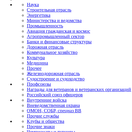
Наука
Строительная отрасль
Энергетика
Министерства и ведомства
Промышленность
Авиация гражданская и космос
Агропромышленный сектор
Банки и финансовые структуры
Дорожная отрасль
Коммунальное хозяйство
Культура
Медицина
Прочее
Железнодорожная отрасль
Судостроение и судоходство
Профсоюзы
Награды для ветеранов и ветеранских организаций
Российский союз офицеров
Внутренние войска
Вневедомственная охрана
ОМОН, СОБР, спецназ ВВ
Прочие службы
Клубы и общества
Прочие знаки
Чемпионаты и турниры