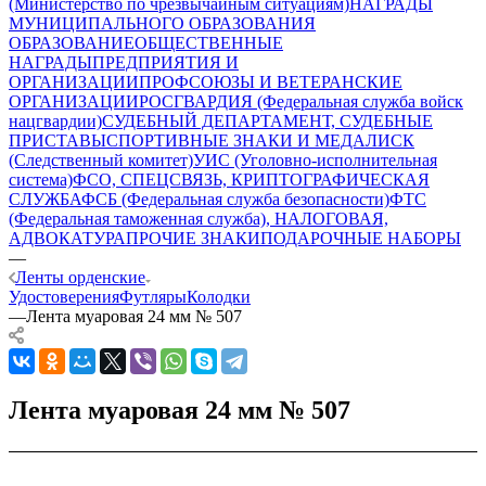
(Министерство по чрезвычайным ситуациям)
НАГРАДЫ
МУНИЦИПАЛЬНОГО ОБРАЗОВАНИЯ
ОБРАЗОВАНИЕ
ОБЩЕСТВЕННЫЕ
НАГРАДЫ
ПРЕДПРИЯТИЯ И
ОРГАНИЗАЦИИ
ПРОФСОЮЗЫ И ВЕТЕРАНСКИЕ
ОРГАНИЗАЦИИ
РОСГВАРДИЯ (Федеральная служба войск
нацгвардии)
СУДЕБНЫЙ ДЕПАРТАМЕНТ, СУДЕБНЫЕ
ПРИСТАВЫ
СПОРТИВНЫЕ ЗНАКИ И МЕДАЛИ
СК
(Следственный комитет)
УИС (Уголовно-исполнительная
система)
ФСО, СПЕЦСВЯЗЬ, КРИПТОГРАФИЧЕСКАЯ
СЛУЖБА
ФСБ (Федеральная служба безопасности)
ФТС
(Федеральная таможенная служба), НАЛОГОВАЯ,
АДВОКАТУРА
ПРОЧИЕ ЗНАКИ
ПОДАРОЧНЫЕ НАБОРЫ
—
Ленты орденские
Удостоверения
Футляры
Колодки
—
Лента муаровая 24 мм № 507
Лента муаровая 24 мм № 507