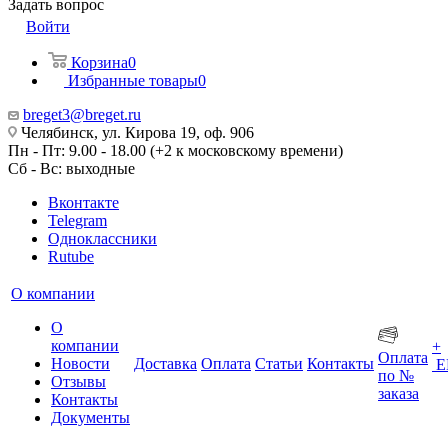
Задать вопрос
Войти
Корзина
0
Избранные товары
0
breget3@breget.ru
Челябинск, ул. Кирова 19, оф. 906
Пн - Пт: 9.00 - 18.00 (+2 к московскому времени)
Сб - Вс: выходные
Вконтакте
Telegram
Одноклассники
Rutube
О компании
О
компании
+
Оплата
Новости
Доставка
Оплата
Статьи
Контакты
Е
по №
Отзывы
заказа
Контакты
Документы