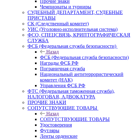
Прочие знаки
Чемпионаты и турниры
СУДЕБНЫЙ ДЕПАРТАМЕНТ, СУДЕБНЫЕ
ПРИСТАВЫ
СК (Следственный комитет)
УИС (Уголовно-исполнительная система)
ФСО, СПЕЦСВЯЗЬ, КРИПТОГРАФИЧЕСКАЯ
СЛУЖБА
ФСБ (Федеральная служба безопасности)
Назад
ФСБ (Федеральная служба безопасности)
Награды ФСБ РФ
Пограничная служба
Национальный антитеррористический
комитет (НАК)
Управления ФСБ РФ
ФТС (Федеральная таможенная служба),
НАЛОГОВАЯ, АДВОКАТУРА
ПРОЧИЕ ЗНАКИ
СОПУТСТВУЮЩИЕ ТОВАРЫ
Назад
СОПУТСТВУЮЩИЕ ТОВАРЫ
Удостоверения
Футляры
Ленты орденские