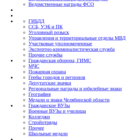
Ведомственные награды ФСО
ГИБДД
ССБ, УЭБ и ПК
Уголовный розыск
Управления и территориальные отделы МВД
Участковые уполномоченные
Экспертно-криминалистическая служба
Прочие службы
Гражданская оборона, ГИМС
МЧС
Пожарная охрана
Гербы городов и регионов
Депутатские значки
Региональные награды и юбилейные знаки
География
Медали и знаки Челябинской области
Гражданские ВУЗы
Военные ВУЗы и училища
Колледжи
Стройотряды
Прочее
Школьные медали