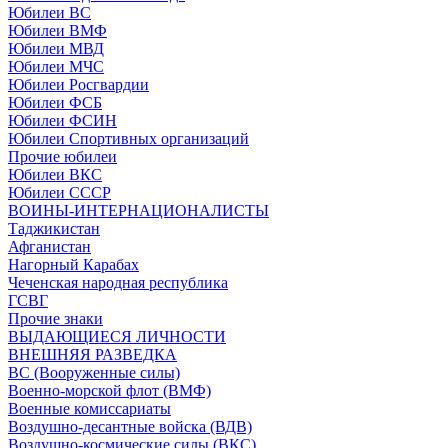
Юбилеи ВС
Юбилеи ВМФ
Юбилеи МВД
Юбилеи МЧС
Юбилеи Росгвардии
Юбилеи ФСБ
Юбилеи ФСИН
Юбилеи Спортивных организаций
Прочие юбилеи
Юбилеи ВКС
Юбилеи СССР
ВОИНЫ-ИНТЕРНАЦИОНАЛИСТЫ
Таджикистан
Афганистан
Нагорный Карабах
Чеченская народная республика
ГСВГ
Прочие знаки
ВЫДАЮЩИЕСЯ ЛИЧНОСТИ
ВНЕШНЯЯ РАЗВЕДКА
ВС (Вооруженные силы)
Военно-морской флот (ВМФ)
Военные комиссариаты
Воздушно-десантные войска (ВДВ)
Воздушно-космические силы (ВКС)