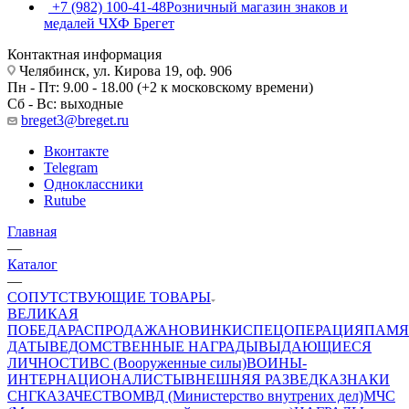
+7 (982) 100-41-48
Розничный магазин знаков и
медалей ЧХФ Брегет
Контактная информация
Челябинск, ул. Кирова 19, оф. 906
Пн - Пт: 9.00 - 18.00 (+2 к московскому времени)
Сб - Вс: выходные
breget3@breget.ru
Вконтакте
Telegram
Одноклассники
Rutube
Главная
—
Каталог
—
СОПУТСТВУЮЩИЕ ТОВАРЫ
ВЕЛИКАЯ
ПОБЕДА
РАСПРОДАЖА
НОВИНКИ
СПЕЦОПЕРАЦИЯ
ПАМЯ
ДАТЫ
ВЕДОМСТВЕННЫЕ НАГРАДЫ
ВЫДАЮЩИЕСЯ
ЛИЧНОСТИ
ВС (Вооруженные силы)
ВОИНЫ-
ИНТЕРНАЦИОНАЛИСТЫ
ВНЕШНЯЯ РАЗВЕДКА
ЗНАКИ
СНГ
КАЗАЧЕСТВО
МВД (Министерство внутрених дел)
МЧС