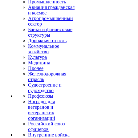
Промышленность
Авиация гражданская
и космос
Агропромышленный
сектор
Банки и финансовые
структуры
Дорожная отрасль
Коммунальное
хозяйство
Культура
Медицина
Прочее
Железнодорожная
отрасль
Судостроение и
судоходство
Профсоюзы
Награды для
ветеранов и
ветеранских
организаций
Российский союз
офицеров
Внутренние войска