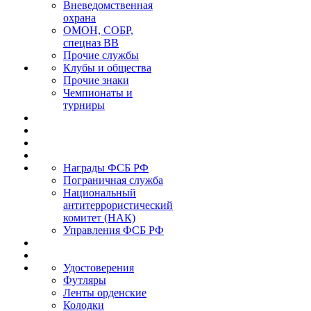
Вневедомственная
охрана
ОМОН, СОБР,
спецназ ВВ
Прочие службы
Клубы и общества
Прочие знаки
Чемпионаты и
турниры
Награды ФСБ РФ
Пограничная служба
Национальный
антитеррористический
комитет (НАК)
Управления ФСБ РФ
Удостоверения
Футляры
Ленты орденские
Колодки