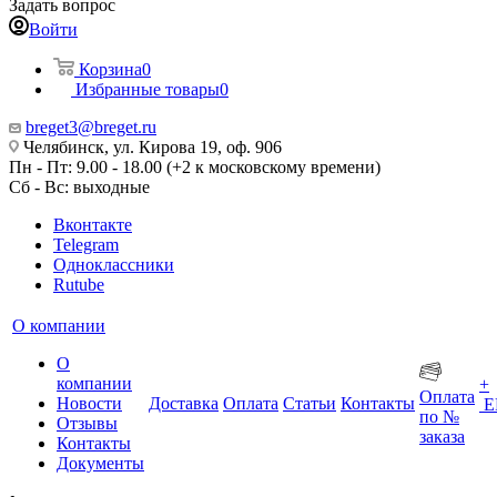
Задать вопрос
Войти
Корзина
0
Избранные товары
0
breget3@breget.ru
Челябинск, ул. Кирова 19, оф. 906
Пн - Пт: 9.00 - 18.00 (+2 к московскому времени)
Сб - Вс: выходные
Вконтакте
Telegram
Одноклассники
Rutube
О компании
О
компании
+
Оплата
Новости
Доставка
Оплата
Статьи
Контакты
Е
по №
Отзывы
заказа
Контакты
Документы