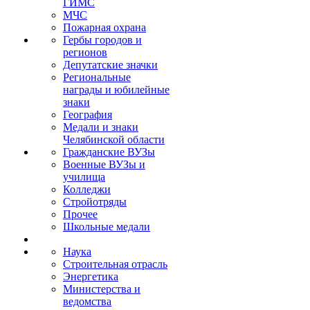
ГИМС
МЧС
Пожарная охрана
Гербы городов и
регионов
Депутатские значки
Региональные
награды и юбилейные
знаки
География
Медали и знаки
Челябинской области
Гражданские ВУЗы
Военные ВУЗы и
училища
Колледжи
Стройотряды
Прочее
Школьные медали
Наука
Строительная отрасль
Энергетика
Министерства и
ведомства