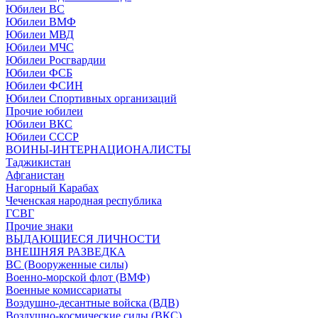
Юбилеи ВС
Юбилеи ВМФ
Юбилеи МВД
Юбилеи МЧС
Юбилеи Росгвардии
Юбилеи ФСБ
Юбилеи ФСИН
Юбилеи Спортивных организаций
Прочие юбилеи
Юбилеи ВКС
Юбилеи СССР
ВОИНЫ-ИНТЕРНАЦИОНАЛИСТЫ
Таджикистан
Афганистан
Нагорный Карабах
Чеченская народная республика
ГСВГ
Прочие знаки
ВЫДАЮЩИЕСЯ ЛИЧНОСТИ
ВНЕШНЯЯ РАЗВЕДКА
ВС (Вооруженные силы)
Военно-морской флот (ВМФ)
Военные комиссариаты
Воздушно-десантные войска (ВДВ)
Воздушно-космические силы (ВКС)