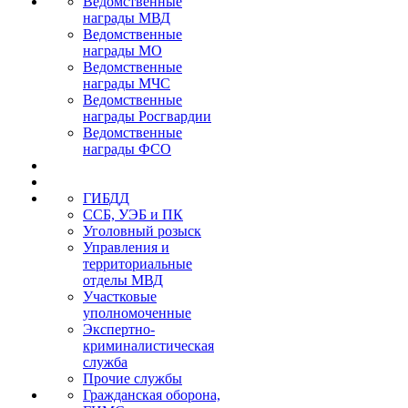
Ведомственные
награды МВД
Ведомственные
награды МО
Ведомственные
награды МЧС
Ведомственные
награды Росгвардии
Ведомственные
награды ФСО
ГИБДД
ССБ, УЭБ и ПК
Уголовный розыск
Управления и
территориальные
отделы МВД
Участковые
уполномоченные
Экспертно-
криминалистическая
служба
Прочие службы
Гражданская оборона,