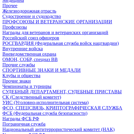
Медицина
Прочее
Железнодорожная отрасль
Судостроение и судоходство
ПРОФСОЮЗЫ И ВЕТЕРАНСКИЕ ОРГАНИЗАЦИИ
Профсоюзы
Награды для ветеранов и ветеранских организаций
Российский союз офицеров
РОСГВАРДИЯ (Федеральная служба войск нацгвардии)
Внутренние войска
Вневедомственная охрана
ОМОН, СОБР, спецназ ВВ
Прочие службы
СПОРТИВНЫЕ ЗНАКИ И МЕДАЛИ
Клубы и общества
Прочие знаки
Чемпионаты и турниры
СУДЕБНЫЙ ДЕПАРТАМЕНТ, СУДЕБНЫЕ ПРИСТАВЫ
СК (Следственный комитет)
УИС (Уголовно-исполнительная система)
ФСО, СПЕЦСВЯЗЬ, КРИПТОГРАФИЧЕСКАЯ СЛУЖБА
ФСБ (Федеральная служба безопасности)
Награды ФСБ РФ
Пограничная служба
Национальный антитеррористический комитет (НАК)