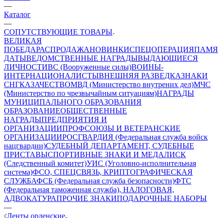
—
Каталог
—
СОПУТСТВУЮЩИЕ ТОВАРЫ
ВЕЛИКАЯ
ПОБЕДА
РАСПРОДАЖА
НОВИНКИ
СПЕЦОПЕРАЦИЯ
ПАМЯ
ДАТЫ
ВЕДОМСТВЕННЫЕ НАГРАДЫ
ВЫДАЮЩИЕСЯ
ЛИЧНОСТИ
ВС (Вооруженные силы)
ВОИНЫ-
ИНТЕРНАЦИОНАЛИСТЫ
ВНЕШНЯЯ РАЗВЕДКА
ЗНАКИ
СНГ
КАЗАЧЕСТВО
МВД (Министерство внутрених дел)
МЧС
(Министерство по чрезвычайным ситуациям)
НАГРАДЫ
МУНИЦИПАЛЬНОГО ОБРАЗОВАНИЯ
ОБРАЗОВАНИЕ
ОБЩЕСТВЕННЫЕ
НАГРАДЫ
ПРЕДПРИЯТИЯ И
ОРГАНИЗАЦИИ
ПРОФСОЮЗЫ И ВЕТЕРАНСКИЕ
ОРГАНИЗАЦИИ
РОСГВАРДИЯ (Федеральная служба войск
нацгвардии)
СУДЕБНЫЙ ДЕПАРТАМЕНТ, СУДЕБНЫЕ
ПРИСТАВЫ
СПОРТИВНЫЕ ЗНАКИ И МЕДАЛИ
СК
(Следственный комитет)
УИС (Уголовно-исполнительная
система)
ФСО, СПЕЦСВЯЗЬ, КРИПТОГРАФИЧЕСКАЯ
СЛУЖБА
ФСБ (Федеральная служба безопасности)
ФТС
(Федеральная таможенная служба), НАЛОГОВАЯ,
АДВОКАТУРА
ПРОЧИЕ ЗНАКИ
ПОДАРОЧНЫЕ НАБОРЫ
—
Ленты орденские