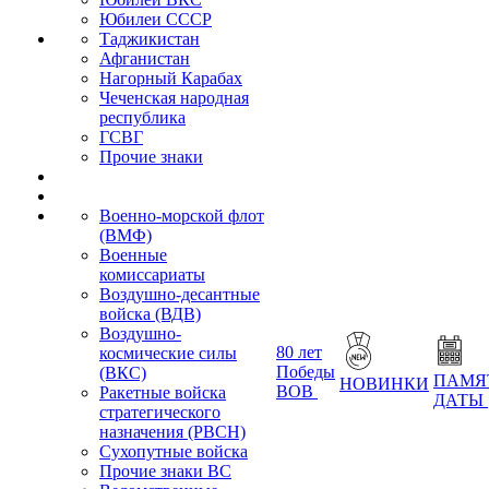
Юбилеи СССР
Таджикистан
Афганистан
Нагорный Карабах
Чеченская народная
республика
ГСВГ
Прочие знаки
Военно-морской флот
(ВМФ)
Военные
комиссариаты
Воздушно-десантные
войска (ВДВ)
Воздушно-
80 лет
космические силы
Победы
(ВКС)
ПАМЯ
НОВИНКИ
ВОВ
Ракетные войска
ДАТЫ
стратегического
назначения (РВСН)
Сухопутные войска
Прочие знаки ВС