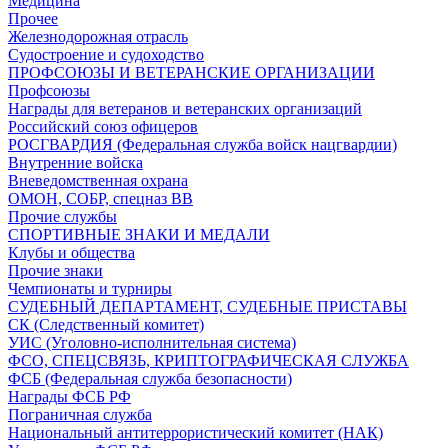
Медицина
Прочее
Железнодорожная отрасль
Судостроение и судоходство
ПРОФСОЮЗЫ И ВЕТЕРАНСКИЕ ОРГАНИЗАЦИИ
Профсоюзы
Награды для ветеранов и ветеранских организаций
Российский союз офицеров
РОСГВАРДИЯ (Федеральная служба войск нацгвардии)
Внутренние войска
Вневедомственная охрана
ОМОН, СОБР, спецназ ВВ
Прочие службы
СПОРТИВНЫЕ ЗНАКИ И МЕДАЛИ
Клубы и общества
Прочие знаки
Чемпионаты и турниры
СУДЕБНЫЙ ДЕПАРТАМЕНТ, СУДЕБНЫЕ ПРИСТАВЫ
СК (Следственный комитет)
УИС (Уголовно-исполнительная система)
ФСО, СПЕЦСВЯЗЬ, КРИПТОГРАФИЧЕСКАЯ СЛУЖБА
ФСБ (Федеральная служба безопасности)
Награды ФСБ РФ
Пограничная служба
Национальный антитеррористический комитет (НАК)