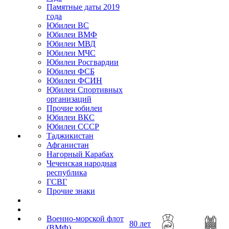
Памятные даты 2019
года
Юбилеи ВС
Юбилеи ВМФ
Юбилеи МВД
Юбилеи МЧС
Юбилеи Росгвардии
Юбилеи ФСБ
Юбилеи ФСИН
Юбилеи Спортивных
организаций
Прочие юбилеи
Юбилеи ВКС
Юбилеи СССР
Таджикистан
Афганистан
Нагорный Карабах
Чеченская народная
республика
ГСВГ
Прочие знаки
Военно-морской флот
80 лет
(ВМФ)