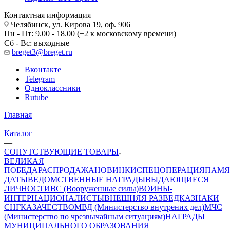
Контактная информация
Челябинск, ул. Кирова 19, оф. 906
Пн - Пт: 9.00 - 18.00 (+2 к московскому времени)
Сб - Вс: выходные
breget3@breget.ru
Вконтакте
Telegram
Одноклассники
Rutube
Главная
—
Каталог
—
СОПУТСТВУЮЩИЕ ТОВАРЫ
ВЕЛИКАЯ
ПОБЕДА
РАСПРОДАЖА
НОВИНКИ
СПЕЦОПЕРАЦИЯ
ПАМЯ
ДАТЫ
ВЕДОМСТВЕННЫЕ НАГРАДЫ
ВЫДАЮЩИЕСЯ
ЛИЧНОСТИ
ВС (Вооруженные силы)
ВОИНЫ-
ИНТЕРНАЦИОНАЛИСТЫ
ВНЕШНЯЯ РАЗВЕДКА
ЗНАКИ
СНГ
КАЗАЧЕСТВО
МВД (Министерство внутрених дел)
МЧС
(Министерство по чрезвычайным ситуациям)
НАГРАДЫ
МУНИЦИПАЛЬНОГО ОБРАЗОВАНИЯ