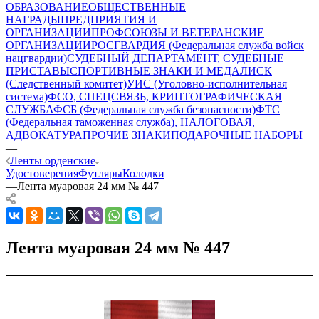
ОБРАЗОВАНИЕ
ОБЩЕСТВЕННЫЕ
НАГРАДЫ
ПРЕДПРИЯТИЯ И
ОРГАНИЗАЦИИ
ПРОФСОЮЗЫ И ВЕТЕРАНСКИЕ
ОРГАНИЗАЦИИ
РОСГВАРДИЯ (Федеральная служба войск
нацгвардии)
СУДЕБНЫЙ ДЕПАРТАМЕНТ, СУДЕБНЫЕ
ПРИСТАВЫ
СПОРТИВНЫЕ ЗНАКИ И МЕДАЛИ
СК
(Следственный комитет)
УИС (Уголовно-исполнительная
система)
ФСО, СПЕЦСВЯЗЬ, КРИПТОГРАФИЧЕСКАЯ
СЛУЖБА
ФСБ (Федеральная служба безопасности)
ФТС
(Федеральная таможенная служба), НАЛОГОВАЯ,
АДВОКАТУРА
ПРОЧИЕ ЗНАКИ
ПОДАРОЧНЫЕ НАБОРЫ
—
Ленты орденские
Удостоверения
Футляры
Колодки
—
Лента муаровая 24 мм № 447
Лента муаровая 24 мм № 447