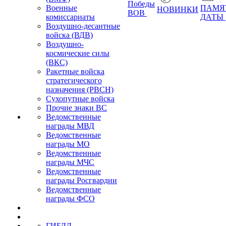
Победы
Военные
ПАМЯ
НОВИНКИ
ВОВ
комиссариаты
ДАТЫ
Воздушно-десантные
войска (ВДВ)
Воздушно-
космические силы
(ВКС)
Ракетные войска
стратегического
назначения (РВСН)
Сухопутные войска
Прочие знаки ВС
Ведомственные
награды МВД
Ведомственные
награды МО
Ведомственные
награды МЧС
Ведомственные
награды Росгвардии
Ведомственные
награды ФСО
ГИБДД