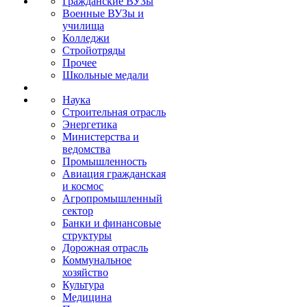
Гражданские ВУЗы
Военные ВУЗы и
училища
Колледжи
Стройотряды
Прочее
Школьные медали
Наука
Строительная отрасль
Энергетика
Министерства и
ведомства
Промышленность
Авиация гражданская
и космос
Агропромышленный
сектор
Банки и финансовые
структуры
Дорожная отрасль
Коммунальное
хозяйство
Культура
Медицина