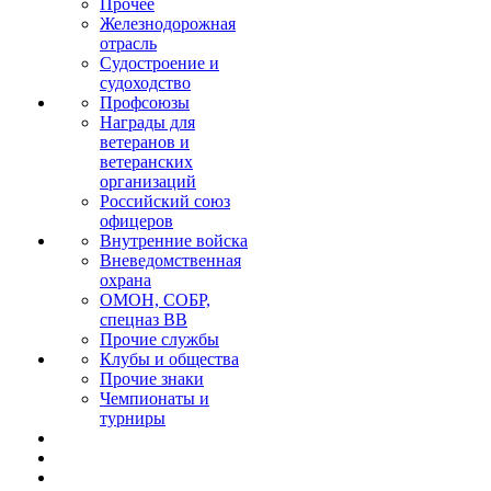
Прочее
Железнодорожная
отрасль
Судостроение и
судоходство
Профсоюзы
Награды для
ветеранов и
ветеранских
организаций
Российский союз
офицеров
Внутренние войска
Вневедомственная
охрана
ОМОН, СОБР,
спецназ ВВ
Прочие службы
Клубы и общества
Прочие знаки
Чемпионаты и
турниры