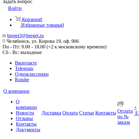
Задать вопрос
Войти
Корзина
0
Избранные товары
0
breget3@breget.ru
Челябинск, ул. Кирова 19, оф. 906
Пн - Пт: 9.00 - 18.00 (+2 к московскому времени)
Сб - Вс: выходные
Вконтакте
Telegram
Одноклассники
Rutube
О компании
О
компании
+
Оплата
Новости
Доставка
Оплата
Статьи
Контакты
Е
по №
Отзывы
заказа
Контакты
Документы