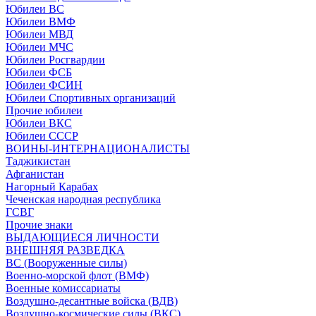
Юбилеи ВС
Юбилеи ВМФ
Юбилеи МВД
Юбилеи МЧС
Юбилеи Росгвардии
Юбилеи ФСБ
Юбилеи ФСИН
Юбилеи Спортивных организаций
Прочие юбилеи
Юбилеи ВКС
Юбилеи СССР
ВОИНЫ-ИНТЕРНАЦИОНАЛИСТЫ
Таджикистан
Афганистан
Нагорный Карабах
Чеченская народная республика
ГСВГ
Прочие знаки
ВЫДАЮЩИЕСЯ ЛИЧНОСТИ
ВНЕШНЯЯ РАЗВЕДКА
ВС (Вооруженные силы)
Военно-морской флот (ВМФ)
Военные комиссариаты
Воздушно-десантные войска (ВДВ)
Воздушно-космические силы (ВКС)