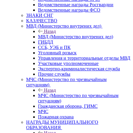
Ведомственные награды Росгвардии
Ведомственные награды ФСО
ЗНАКИ СНГ
КАЗАЧЕСТВО
МВД (Министерство внутрених дел)
Назад
МВД (Министерство внутрених дел)
ГИБДД
ССБ, УЭБ и ПК
Уголовный розыск
Управления и территориальные отделы МВД
Участковые уполномоченные
Экспертно-криминалистическая служба
Прочие службы
МЧС (Министерство по чрезвычайным
ситуациям)
Назад
МЧС (Министерство по чрезвычайным
ситуациям)
Гражданская оборона, ГИМС
МЧС
Пожарная охрана
НАГРАДЫ МУНИЦИПАЛЬНОГО
ОБРАЗОВАНИЯ
Назад