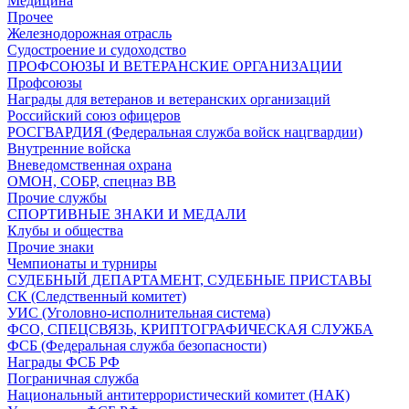
Медицина
Прочее
Железнодорожная отрасль
Судостроение и судоходство
ПРОФСОЮЗЫ И ВЕТЕРАНСКИЕ ОРГАНИЗАЦИИ
Профсоюзы
Награды для ветеранов и ветеранских организаций
Российский союз офицеров
РОСГВАРДИЯ (Федеральная служба войск нацгвардии)
Внутренние войска
Вневедомственная охрана
ОМОН, СОБР, спецназ ВВ
Прочие службы
СПОРТИВНЫЕ ЗНАКИ И МЕДАЛИ
Клубы и общества
Прочие знаки
Чемпионаты и турниры
СУДЕБНЫЙ ДЕПАРТАМЕНТ, СУДЕБНЫЕ ПРИСТАВЫ
СК (Следственный комитет)
УИС (Уголовно-исполнительная система)
ФСО, СПЕЦСВЯЗЬ, КРИПТОГРАФИЧЕСКАЯ СЛУЖБА
ФСБ (Федеральная служба безопасности)
Награды ФСБ РФ
Пограничная служба
Национальный антитеррористический комитет (НАК)