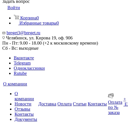
Задать вопрос
Войти
Корзина
0
Избранные товары
0
breget3@breget.ru
Челябинск, ул. Кирова 19, оф. 906
Пн - Пт: 9.00 - 18.00 (+2 к московскому времени)
Сб - Вс: выходные
Вконтакте
Telegram
Одноклассники
Rutube
О компании
О
компании
+
Оплата
Новости
Доставка
Оплата
Статьи
Контакты
Е
по №
Отзывы
заказа
Контакты
Документы