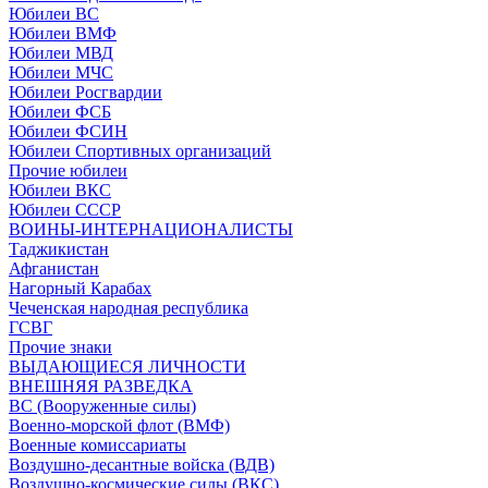
Юбилеи ВС
Юбилеи ВМФ
Юбилеи МВД
Юбилеи МЧС
Юбилеи Росгвардии
Юбилеи ФСБ
Юбилеи ФСИН
Юбилеи Спортивных организаций
Прочие юбилеи
Юбилеи ВКС
Юбилеи СССР
ВОИНЫ-ИНТЕРНАЦИОНАЛИСТЫ
Таджикистан
Афганистан
Нагорный Карабах
Чеченская народная республика
ГСВГ
Прочие знаки
ВЫДАЮЩИЕСЯ ЛИЧНОСТИ
ВНЕШНЯЯ РАЗВЕДКА
ВС (Вооруженные силы)
Военно-морской флот (ВМФ)
Военные комиссариаты
Воздушно-десантные войска (ВДВ)
Воздушно-космические силы (ВКС)