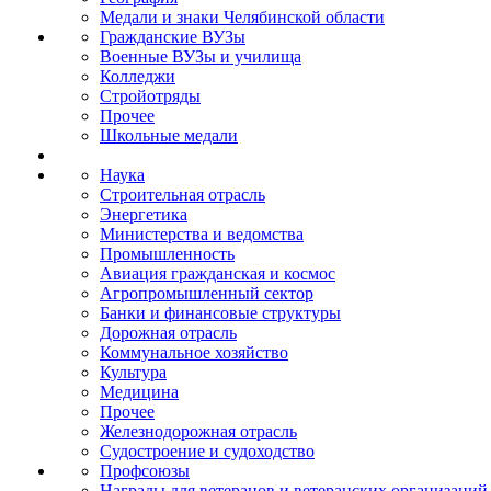
Медали и знаки Челябинской области
Гражданские ВУЗы
Военные ВУЗы и училища
Колледжи
Стройотряды
Прочее
Школьные медали
Наука
Строительная отрасль
Энергетика
Министерства и ведомства
Промышленность
Авиация гражданская и космос
Агропромышленный сектор
Банки и финансовые структуры
Дорожная отрасль
Коммунальное хозяйство
Культура
Медицина
Прочее
Железнодорожная отрасль
Судостроение и судоходство
Профсоюзы
Награды для ветеранов и ветеранских организаций