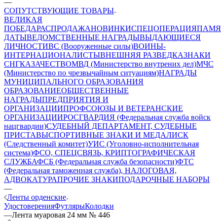
—
СОПУТСТВУЮЩИЕ ТОВАРЫ
ВЕЛИКАЯ
ПОБЕДА
РАСПРОДАЖА
НОВИНКИ
СПЕЦОПЕРАЦИЯ
ПАМЯ
ДАТЫ
ВЕДОМСТВЕННЫЕ НАГРАДЫ
ВЫДАЮЩИЕСЯ
ЛИЧНОСТИ
ВС (Вооруженные силы)
ВОИНЫ-
ИНТЕРНАЦИОНАЛИСТЫ
ВНЕШНЯЯ РАЗВЕДКА
ЗНАКИ
СНГ
КАЗАЧЕСТВО
МВД (Министерство внутрених дел)
МЧС
(Министерство по чрезвычайным ситуациям)
НАГРАДЫ
МУНИЦИПАЛЬНОГО ОБРАЗОВАНИЯ
ОБРАЗОВАНИЕ
ОБЩЕСТВЕННЫЕ
НАГРАДЫ
ПРЕДПРИЯТИЯ И
ОРГАНИЗАЦИИ
ПРОФСОЮЗЫ И ВЕТЕРАНСКИЕ
ОРГАНИЗАЦИИ
РОСГВАРДИЯ (Федеральная служба войск
нацгвардии)
СУДЕБНЫЙ ДЕПАРТАМЕНТ, СУДЕБНЫЕ
ПРИСТАВЫ
СПОРТИВНЫЕ ЗНАКИ И МЕДАЛИ
СК
(Следственный комитет)
УИС (Уголовно-исполнительная
система)
ФСО, СПЕЦСВЯЗЬ, КРИПТОГРАФИЧЕСКАЯ
СЛУЖБА
ФСБ (Федеральная служба безопасности)
ФТС
(Федеральная таможенная служба), НАЛОГОВАЯ,
АДВОКАТУРА
ПРОЧИЕ ЗНАКИ
ПОДАРОЧНЫЕ НАБОРЫ
—
Ленты орденские
Удостоверения
Футляры
Колодки
—
Лента муаровая 24 мм № 446