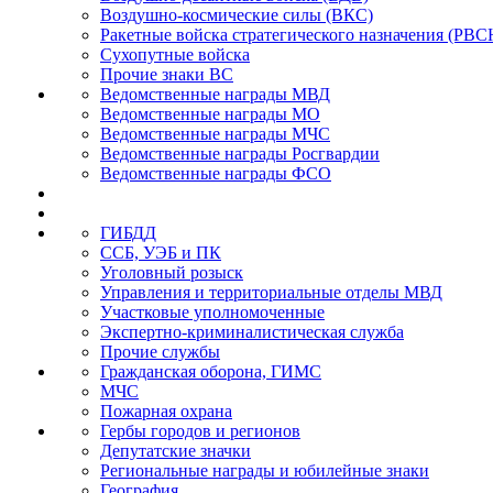
Воздушно-космические силы (ВКС)
Ракетные войска стратегического назначения (РВС
Сухопутные войска
Прочие знаки ВС
Ведомственные награды МВД
Ведомственные награды МО
Ведомственные награды МЧС
Ведомственные награды Росгвардии
Ведомственные награды ФСО
ГИБДД
ССБ, УЭБ и ПК
Уголовный розыск
Управления и территориальные отделы МВД
Участковые уполномоченные
Экспертно-криминалистическая служба
Прочие службы
Гражданская оборона, ГИМС
МЧС
Пожарная охрана
Гербы городов и регионов
Депутатские значки
Региональные награды и юбилейные знаки
География