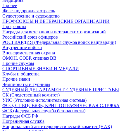
Медицина
Прочее
Железнодорожная отрасль
Судостроение и судоходство
ПРОФСОЮЗЫ И ВЕТЕРАНСКИЕ ОРГАНИЗАЦИИ
Профсоюзы
Награды для ветеранов и ветеранских организаций
Российский союз офицеров
РОСГВАРДИЯ (Федеральная служба войск нацгвардии)
Внутренние войска
Вневедомственная охрана
ОМОН, СОБР, спецназ ВВ
Прочие службы
СПОРТИВНЫЕ ЗНАКИ И МЕДАЛИ
Клубы и общества
Прочие знаки
Чемпионаты и турниры
СУДЕБНЫЙ ДЕПАРТАМЕНТ, СУДЕБНЫЕ ПРИСТАВЫ
СК (Следственный комитет)
УИС (Уголовно-исполнительная система)
ФСО, СПЕЦСВЯЗЬ, КРИПТОГРАФИЧЕСКАЯ СЛУЖБА
ФСБ (Федеральная служба безопасности)
Награды ФСБ РФ
Пограничная служба
Национальный антитеррористический комитет (НАК)