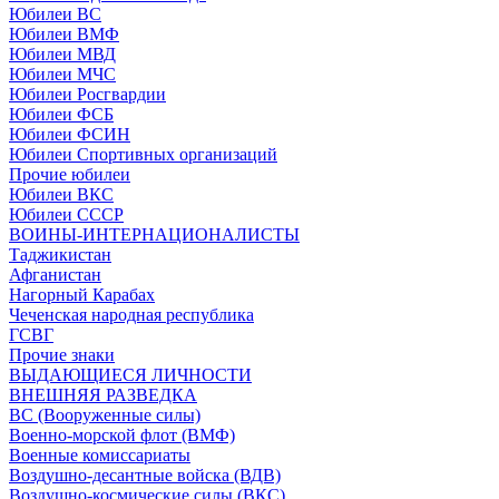
Юбилеи ВС
Юбилеи ВМФ
Юбилеи МВД
Юбилеи МЧС
Юбилеи Росгвардии
Юбилеи ФСБ
Юбилеи ФСИН
Юбилеи Спортивных организаций
Прочие юбилеи
Юбилеи ВКС
Юбилеи СССР
ВОИНЫ-ИНТЕРНАЦИОНАЛИСТЫ
Таджикистан
Афганистан
Нагорный Карабах
Чеченская народная республика
ГСВГ
Прочие знаки
ВЫДАЮЩИЕСЯ ЛИЧНОСТИ
ВНЕШНЯЯ РАЗВЕДКА
ВС (Вооруженные силы)
Военно-морской флот (ВМФ)
Военные комиссариаты
Воздушно-десантные войска (ВДВ)
Воздушно-космические силы (ВКС)