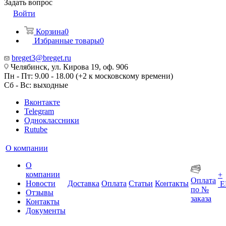
Задать вопрос
Войти
Корзина
0
Избранные товары
0
breget3@breget.ru
Челябинск, ул. Кирова 19, оф. 906
Пн - Пт: 9.00 - 18.00 (+2 к московскому времени)
Сб - Вс: выходные
Вконтакте
Telegram
Одноклассники
Rutube
О компании
О
компании
+
Оплата
Новости
Доставка
Оплата
Статьи
Контакты
Е
по №
Отзывы
заказа
Контакты
Документы