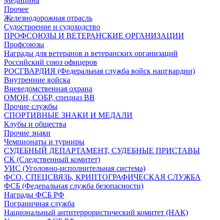
Медицина
Прочее
Железнодорожная отрасль
Судостроение и судоходство
ПРОФСОЮЗЫ И ВЕТЕРАНСКИЕ ОРГАНИЗАЦИИ
Профсоюзы
Награды для ветеранов и ветеранских организаций
Российский союз офицеров
РОСГВАРДИЯ (Федеральная служба войск нацгвардии)
Внутренние войска
Вневедомственная охрана
ОМОН, СОБР, спецназ ВВ
Прочие службы
СПОРТИВНЫЕ ЗНАКИ И МЕДАЛИ
Клубы и общества
Прочие знаки
Чемпионаты и турниры
СУДЕБНЫЙ ДЕПАРТАМЕНТ, СУДЕБНЫЕ ПРИСТАВЫ
СК (Следственный комитет)
УИС (Уголовно-исполнительная система)
ФСО, СПЕЦСВЯЗЬ, КРИПТОГРАФИЧЕСКАЯ СЛУЖБА
ФСБ (Федеральная служба безопасности)
Награды ФСБ РФ
Пограничная служба
Национальный антитеррористический комитет (НАК)