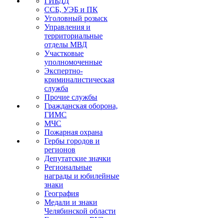
ГИБДД
ССБ, УЭБ и ПК
Уголовный розыск
Управления и
территориальные
отделы МВД
Участковые
уполномоченные
Экспертно-
криминалистическая
служба
Прочие службы
Гражданская оборона,
ГИМС
МЧС
Пожарная охрана
Гербы городов и
регионов
Депутатские значки
Региональные
награды и юбилейные
знаки
География
Медали и знаки
Челябинской области