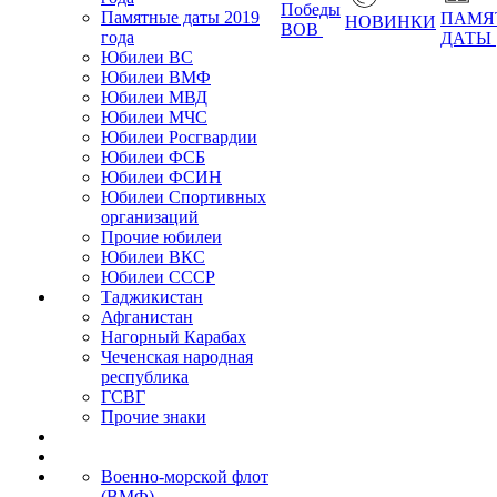
Победы
Памятные даты 2019
ПАМЯ
НОВИНКИ
ВОВ
года
ДАТЫ
Юбилеи ВС
Юбилеи ВМФ
Юбилеи МВД
Юбилеи МЧС
Юбилеи Росгвардии
Юбилеи ФСБ
Юбилеи ФСИН
Юбилеи Спортивных
организаций
Прочие юбилеи
Юбилеи ВКС
Юбилеи СССР
Таджикистан
Афганистан
Нагорный Карабах
Чеченская народная
республика
ГСВГ
Прочие знаки
Военно-морской флот
(ВМФ)