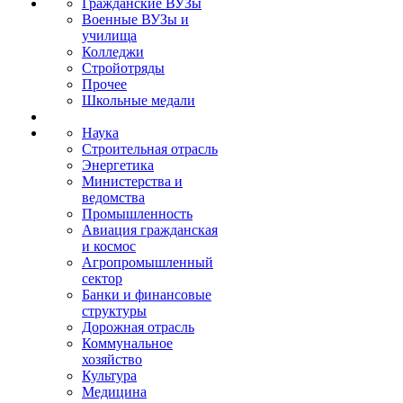
Гражданские ВУЗы
Военные ВУЗы и
училища
Колледжи
Стройотряды
Прочее
Школьные медали
Наука
Строительная отрасль
Энергетика
Министерства и
ведомства
Промышленность
Авиация гражданская
и космос
Агропромышленный
сектор
Банки и финансовые
структуры
Дорожная отрасль
Коммунальное
хозяйство
Культура
Медицина