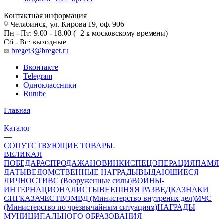
Контактная информация
Челябинск, ул. Кирова 19, оф. 906
Пн - Пт: 9.00 - 18.00 (+2 к московскому времени)
Сб - Вс: выходные
breget3@breget.ru
Вконтакте
Telegram
Одноклассники
Rutube
Главная
—
Каталог
—
СОПУТСТВУЮЩИЕ ТОВАРЫ
ВЕЛИКАЯ
ПОБЕДА
РАСПРОДАЖА
НОВИНКИ
СПЕЦОПЕРАЦИЯ
ПАМЯ
ДАТЫ
ВЕДОМСТВЕННЫЕ НАГРАДЫ
ВЫДАЮЩИЕСЯ
ЛИЧНОСТИ
ВС (Вооруженные силы)
ВОИНЫ-
ИНТЕРНАЦИОНАЛИСТЫ
ВНЕШНЯЯ РАЗВЕДКА
ЗНАКИ
СНГ
КАЗАЧЕСТВО
МВД (Министерство внутрених дел)
МЧС
(Министерство по чрезвычайным ситуациям)
НАГРАДЫ
МУНИЦИПАЛЬНОГО ОБРАЗОВАНИЯ