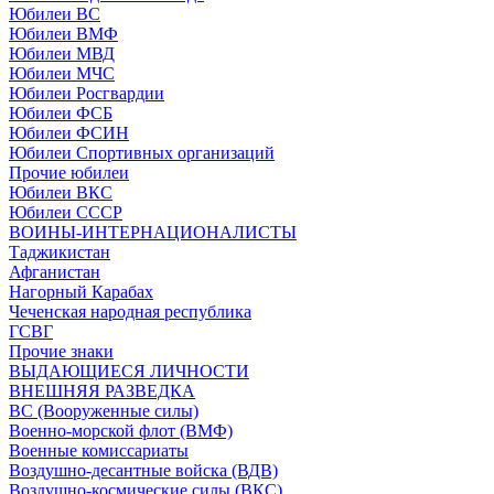
Юбилеи ВС
Юбилеи ВМФ
Юбилеи МВД
Юбилеи МЧС
Юбилеи Росгвардии
Юбилеи ФСБ
Юбилеи ФСИН
Юбилеи Спортивных организаций
Прочие юбилеи
Юбилеи ВКС
Юбилеи СССР
ВОИНЫ-ИНТЕРНАЦИОНАЛИСТЫ
Таджикистан
Афганистан
Нагорный Карабах
Чеченская народная республика
ГСВГ
Прочие знаки
ВЫДАЮЩИЕСЯ ЛИЧНОСТИ
ВНЕШНЯЯ РАЗВЕДКА
ВС (Вооруженные силы)
Военно-морской флот (ВМФ)
Военные комиссариаты
Воздушно-десантные войска (ВДВ)
Воздушно-космические силы (ВКС)