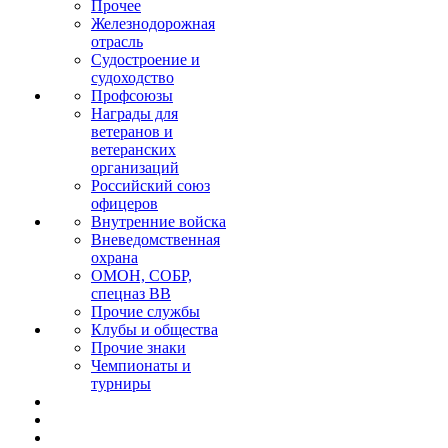
Прочее
Железнодорожная
отрасль
Судостроение и
судоходство
Профсоюзы
Награды для
ветеранов и
ветеранских
организаций
Российский союз
офицеров
Внутренние войска
Вневедомственная
охрана
ОМОН, СОБР,
спецназ ВВ
Прочие службы
Клубы и общества
Прочие знаки
Чемпионаты и
турниры