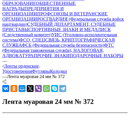
ОБРАЗОВАНИЕ
ОБЩЕСТВЕННЫЕ
НАГРАДЫ
ПРЕДПРИЯТИЯ И
ОРГАНИЗАЦИИ
ПРОФСОЮЗЫ И ВЕТЕРАНСКИЕ
ОРГАНИЗАЦИИ
РОСГВАРДИЯ (Федеральная служба войск
нацгвардии)
СУДЕБНЫЙ ДЕПАРТАМЕНТ, СУДЕБНЫЕ
ПРИСТАВЫ
СПОРТИВНЫЕ ЗНАКИ И МЕДАЛИ
СК
(Следственный комитет)
УИС (Уголовно-исполнительная
система)
ФСО, СПЕЦСВЯЗЬ, КРИПТОГРАФИЧЕСКАЯ
СЛУЖБА
ФСБ (Федеральная служба безопасности)
ФТС
(Федеральная таможенная служба), НАЛОГОВАЯ,
АДВОКАТУРА
ПРОЧИЕ ЗНАКИ
ПОДАРОЧНЫЕ НАБОРЫ
—
Ленты орденские
Удостоверения
Футляры
Колодки
—
Лента муаровая 24 мм № 372
Лента муаровая 24 мм № 372