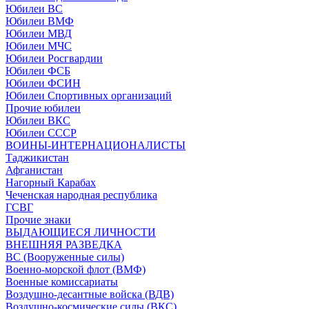
Юбилеи ВС
Юбилеи ВМФ
Юбилеи МВД
Юбилеи МЧС
Юбилеи Росгвардии
Юбилеи ФСБ
Юбилеи ФСИН
Юбилеи Спортивных организаций
Прочие юбилеи
Юбилеи ВКС
Юбилеи СССР
ВОИНЫ-ИНТЕРНАЦИОНАЛИСТЫ
Таджикистан
Афганистан
Нагорный Карабах
Чеченская народная республика
ГСВГ
Прочие знаки
ВЫДАЮЩИЕСЯ ЛИЧНОСТИ
ВНЕШНЯЯ РАЗВЕДКА
ВС (Вооруженные силы)
Военно-морской флот (ВМФ)
Военные комиссариаты
Воздушно-десантные войска (ВДВ)
Воздушно-космические силы (ВКС)