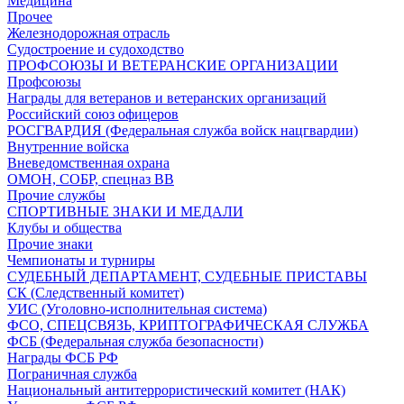
Медицина
Прочее
Железнодорожная отрасль
Судостроение и судоходство
ПРОФСОЮЗЫ И ВЕТЕРАНСКИЕ ОРГАНИЗАЦИИ
Профсоюзы
Награды для ветеранов и ветеранских организаций
Российский союз офицеров
РОСГВАРДИЯ (Федеральная служба войск нацгвардии)
Внутренние войска
Вневедомственная охрана
ОМОН, СОБР, спецназ ВВ
Прочие службы
СПОРТИВНЫЕ ЗНАКИ И МЕДАЛИ
Клубы и общества
Прочие знаки
Чемпионаты и турниры
СУДЕБНЫЙ ДЕПАРТАМЕНТ, СУДЕБНЫЕ ПРИСТАВЫ
СК (Следственный комитет)
УИС (Уголовно-исполнительная система)
ФСО, СПЕЦСВЯЗЬ, КРИПТОГРАФИЧЕСКАЯ СЛУЖБА
ФСБ (Федеральная служба безопасности)
Награды ФСБ РФ
Пограничная служба
Национальный антитеррористический комитет (НАК)