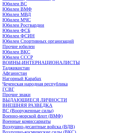
Юбилеи ВС
Юбилеи ВМФ
Юбилеи МВД
Юбилеи МЧС
Юбилеи Росгвардии
Юбилеи ФСБ
Юбилеи ФСИН
Юбилеи Спортивных организаций
Прочие юбилеи
Юбилеи ВКС
Юбилеи СССР
ВОИНЫ-ИНТЕРНАЦИОНАЛИСТЫ
Таджикистан
Афганистан
Нагорный Карабах
Чеченская народная республика
ГСВГ
Прочие знаки
ВЫДАЮЩИЕСЯ ЛИЧНОСТИ
ВНЕШНЯЯ РАЗВЕДКА
ВС (Вооруженные силы)
Военно-морской флот (ВМФ)
Военные комиссариаты
Воздушно-десантные войска (ВДВ)
Воздушно-космические силы (ВКС)