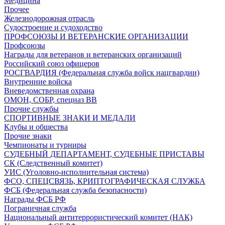
Медицина
Прочее
Железнодорожная отрасль
Судостроение и судоходство
ПРОФСОЮЗЫ И ВЕТЕРАНСКИЕ ОРГАНИЗАЦИИ
Профсоюзы
Награды для ветеранов и ветеранских организаций
Российский союз офицеров
РОСГВАРДИЯ (Федеральная служба войск нацгвардии)
Внутренние войска
Вневедомственная охрана
ОМОН, СОБР, спецназ ВВ
Прочие службы
СПОРТИВНЫЕ ЗНАКИ И МЕДАЛИ
Клубы и общества
Прочие знаки
Чемпионаты и турниры
СУДЕБНЫЙ ДЕПАРТАМЕНТ, СУДЕБНЫЕ ПРИСТАВЫ
СК (Следственный комитет)
УИС (Уголовно-исполнительная система)
ФСО, СПЕЦСВЯЗЬ, КРИПТОГРАФИЧЕСКАЯ СЛУЖБА
ФСБ (Федеральная служба безопасности)
Награды ФСБ РФ
Пограничная служба
Национальный антитеррористический комитет (НАК)