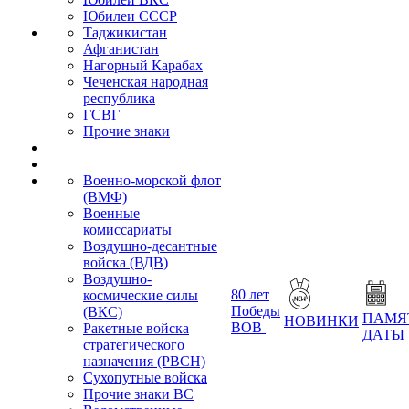
Юбилеи СССР
Таджикистан
Афганистан
Нагорный Карабах
Чеченская народная
республика
ГСВГ
Прочие знаки
Военно-морской флот
(ВМФ)
Военные
комиссариаты
Воздушно-десантные
войска (ВДВ)
Воздушно-
80 лет
космические силы
Победы
(ВКС)
ПАМЯ
НОВИНКИ
ВОВ
Ракетные войска
ДАТЫ
стратегического
назначения (РВСН)
Сухопутные войска
Прочие знаки ВС