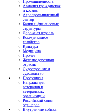
Промышленность
Авиация гражданская
и космос
Агропромышленный
сектор
Банки и финансовые
структуры
Дорожная отрасль
Коммунальное
хозяйство
Культура
Медицина
Прочее
Железнодорожная
отрасль
Судостроение и
судоходство
Профсоюзы
Награды для
ветеранов и
ветеранских
организаций
Российский союз
офицеров
Внутренние войска