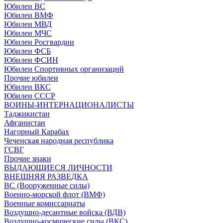
Юбилеи ВС
Юбилеи ВМФ
Юбилеи МВД
Юбилеи МЧС
Юбилеи Росгвардии
Юбилеи ФСБ
Юбилеи ФСИН
Юбилеи Спортивных организаций
Прочие юбилеи
Юбилеи ВКС
Юбилеи СССР
ВОИНЫ-ИНТЕРНАЦИОНАЛИСТЫ
Таджикистан
Афганистан
Нагорный Карабах
Чеченская народная республика
ГСВГ
Прочие знаки
ВЫДАЮЩИЕСЯ ЛИЧНОСТИ
ВНЕШНЯЯ РАЗВЕДКА
ВС (Вооруженные силы)
Военно-морской флот (ВМФ)
Военные комиссариаты
Воздушно-десантные войска (ВДВ)
Воздушно-космические силы (ВКС)