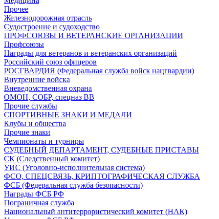
Медицина
Прочее
Железнодорожная отрасль
Судостроение и судоходство
ПРОФСОЮЗЫ И ВЕТЕРАНСКИЕ ОРГАНИЗАЦИИ
Профсоюзы
Награды для ветеранов и ветеранских организаций
Российский союз офицеров
РОСГВАРДИЯ (Федеральная служба войск нацгвардии)
Внутренние войска
Вневедомственная охрана
ОМОН, СОБР, спецназ ВВ
Прочие службы
СПОРТИВНЫЕ ЗНАКИ И МЕДАЛИ
Клубы и общества
Прочие знаки
Чемпионаты и турниры
СУДЕБНЫЙ ДЕПАРТАМЕНТ, СУДЕБНЫЕ ПРИСТАВЫ
СК (Следственный комитет)
УИС (Уголовно-исполнительная система)
ФСО, СПЕЦСВЯЗЬ, КРИПТОГРАФИЧЕСКАЯ СЛУЖБА
ФСБ (Федеральная служба безопасности)
Награды ФСБ РФ
Пограничная служба
Национальный антитеррористический комитет (НАК)