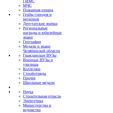
ГИМС
МЧС
Пожарная охрана
Гербы городов и
регионов
Депутатские значки
Региональные
награды и юбилейные
знаки
География
Медали и знаки
Челябинской области
Гражданские ВУЗы
Военные ВУЗы и
училища
Колледжи
Стройотряды
Прочее
Школьные медали
Наука
Строительная отрасль
Энергетика
Министерства и
ведомства