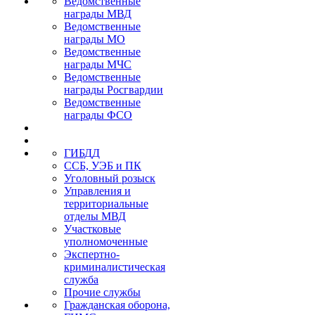
Ведомственные
награды МВД
Ведомственные
награды МО
Ведомственные
награды МЧС
Ведомственные
награды Росгвардии
Ведомственные
награды ФСО
ГИБДД
ССБ, УЭБ и ПК
Уголовный розыск
Управления и
территориальные
отделы МВД
Участковые
уполномоченные
Экспертно-
криминалистическая
служба
Прочие службы
Гражданская оборона,