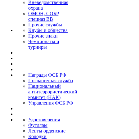
Вневедомственная
охрана
ОМОН, СОБР,
спецназ ВВ
Прочие службы
Клубы и общества
Прочие знаки
Чемпионаты и
турниры
Награды ФСБ РФ
Пограничная служба
Национальный
антитеррористический
комитет (НАК)
Управления ФСБ РФ
Удостоверения
Футляры
Ленты орденские
Колодки