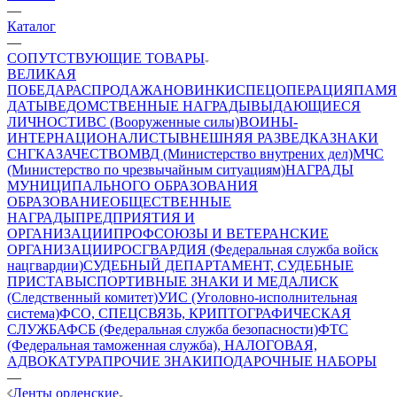
—
Каталог
—
СОПУТСТВУЮЩИЕ ТОВАРЫ
ВЕЛИКАЯ
ПОБЕДА
РАСПРОДАЖА
НОВИНКИ
СПЕЦОПЕРАЦИЯ
ПАМЯ
ДАТЫ
ВЕДОМСТВЕННЫЕ НАГРАДЫ
ВЫДАЮЩИЕСЯ
ЛИЧНОСТИ
ВС (Вооруженные силы)
ВОИНЫ-
ИНТЕРНАЦИОНАЛИСТЫ
ВНЕШНЯЯ РАЗВЕДКА
ЗНАКИ
СНГ
КАЗАЧЕСТВО
МВД (Министерство внутрених дел)
МЧС
(Министерство по чрезвычайным ситуациям)
НАГРАДЫ
МУНИЦИПАЛЬНОГО ОБРАЗОВАНИЯ
ОБРАЗОВАНИЕ
ОБЩЕСТВЕННЫЕ
НАГРАДЫ
ПРЕДПРИЯТИЯ И
ОРГАНИЗАЦИИ
ПРОФСОЮЗЫ И ВЕТЕРАНСКИЕ
ОРГАНИЗАЦИИ
РОСГВАРДИЯ (Федеральная служба войск
нацгвардии)
СУДЕБНЫЙ ДЕПАРТАМЕНТ, СУДЕБНЫЕ
ПРИСТАВЫ
СПОРТИВНЫЕ ЗНАКИ И МЕДАЛИ
СК
(Следственный комитет)
УИС (Уголовно-исполнительная
система)
ФСО, СПЕЦСВЯЗЬ, КРИПТОГРАФИЧЕСКАЯ
СЛУЖБА
ФСБ (Федеральная служба безопасности)
ФТС
(Федеральная таможенная служба), НАЛОГОВАЯ,
АДВОКАТУРА
ПРОЧИЕ ЗНАКИ
ПОДАРОЧНЫЕ НАБОРЫ
—
Ленты орденские