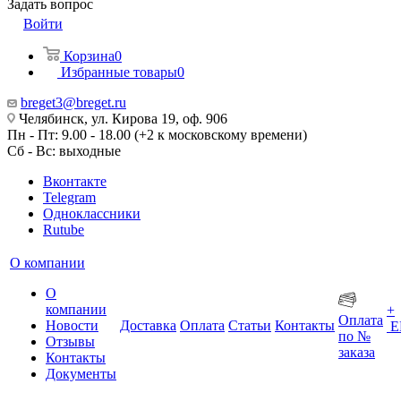
Задать вопрос
Войти
Корзина
0
Избранные товары
0
breget3@breget.ru
Челябинск, ул. Кирова 19, оф. 906
Пн - Пт: 9.00 - 18.00 (+2 к московскому времени)
Сб - Вс: выходные
Вконтакте
Telegram
Одноклассники
Rutube
О компании
О
компании
+
Оплата
Новости
Доставка
Оплата
Статьи
Контакты
Е
по №
Отзывы
заказа
Контакты
Документы