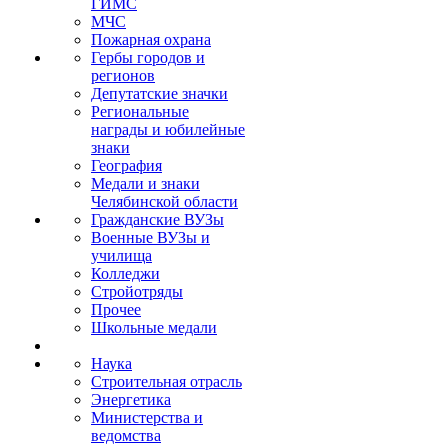
ГИМС
МЧС
Пожарная охрана
Гербы городов и
регионов
Депутатские значки
Региональные
награды и юбилейные
знаки
География
Медали и знаки
Челябинской области
Гражданские ВУЗы
Военные ВУЗы и
училища
Колледжи
Стройотряды
Прочее
Школьные медали
Наука
Строительная отрасль
Энергетика
Министерства и
ведомства