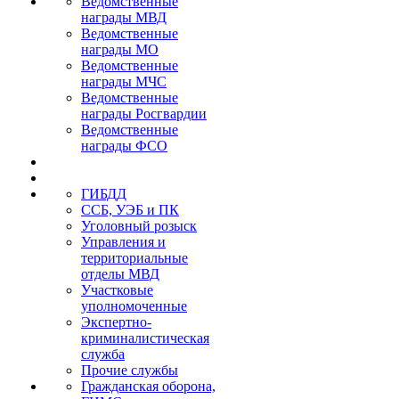
Ведомственные
награды МВД
Ведомственные
награды МО
Ведомственные
награды МЧС
Ведомственные
награды Росгвардии
Ведомственные
награды ФСО
ГИБДД
ССБ, УЭБ и ПК
Уголовный розыск
Управления и
территориальные
отделы МВД
Участковые
уполномоченные
Экспертно-
криминалистическая
служба
Прочие службы
Гражданская оборона,