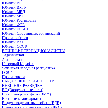
Юбилеи ВС
Юбилеи ВМФ
Юбилеи МВД
Юбилеи МЧС
Юбилеи Росгвардии
Юбилеи ФСБ
Юбилеи ФСИН
Юбилеи Спортивных организаций
Прочие юбилеи
Юбилеи ВКС
Юбилеи СССР
ВОИНЫ-ИНТЕРНАЦИОНАЛИСТЫ
Таджикистан
Афганистан
Нагорный Карабах
Чеченская народная республика
ГСВГ
Прочие знаки
ВЫДАЮЩИЕСЯ ЛИЧНОСТИ
ВНЕШНЯЯ РАЗВЕДКА
ВС (Вооруженные силы)
Военно-морской флот (ВМФ)
Военные комиссариаты
Воздушно-десантные войска (ВДВ)
Воздушно-космические силы (ВКС)