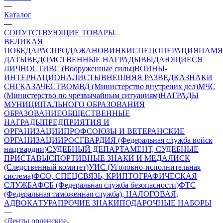
—
Каталог
—
СОПУТСТВУЮЩИЕ ТОВАРЫ
ВЕЛИКАЯ
ПОБЕДА
РАСПРОДАЖА
НОВИНКИ
СПЕЦОПЕРАЦИЯ
ПАМЯ
ДАТЫ
ВЕДОМСТВЕННЫЕ НАГРАДЫ
ВЫДАЮЩИЕСЯ
ЛИЧНОСТИ
ВС (Вооруженные силы)
ВОИНЫ-
ИНТЕРНАЦИОНАЛИСТЫ
ВНЕШНЯЯ РАЗВЕДКА
ЗНАКИ
СНГ
КАЗАЧЕСТВО
МВД (Министерство внутрених дел)
МЧС
(Министерство по чрезвычайным ситуациям)
НАГРАДЫ
МУНИЦИПАЛЬНОГО ОБРАЗОВАНИЯ
ОБРАЗОВАНИЕ
ОБЩЕСТВЕННЫЕ
НАГРАДЫ
ПРЕДПРИЯТИЯ И
ОРГАНИЗАЦИИ
ПРОФСОЮЗЫ И ВЕТЕРАНСКИЕ
ОРГАНИЗАЦИИ
РОСГВАРДИЯ (Федеральная служба войск
нацгвардии)
СУДЕБНЫЙ ДЕПАРТАМЕНТ, СУДЕБНЫЕ
ПРИСТАВЫ
СПОРТИВНЫЕ ЗНАКИ И МЕДАЛИ
СК
(Следственный комитет)
УИС (Уголовно-исполнительная
система)
ФСО, СПЕЦСВЯЗЬ, КРИПТОГРАФИЧЕСКАЯ
СЛУЖБА
ФСБ (Федеральная служба безопасности)
ФТС
(Федеральная таможенная служба), НАЛОГОВАЯ,
АДВОКАТУРА
ПРОЧИЕ ЗНАКИ
ПОДАРОЧНЫЕ НАБОРЫ
—
Ленты орденские