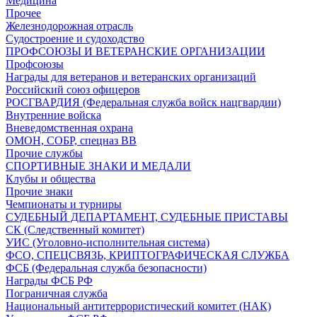
Медицина
Прочее
Железнодорожная отрасль
Судостроение и судоходство
ПРОФСОЮЗЫ И ВЕТЕРАНСКИЕ ОРГАНИЗАЦИИ
Профсоюзы
Награды для ветеранов и ветеранских организаций
Российский союз офицеров
РОСГВАРДИЯ (Федеральная служба войск нацгвардии)
Внутренние войска
Вневедомственная охрана
ОМОН, СОБР, спецназ ВВ
Прочие службы
СПОРТИВНЫЕ ЗНАКИ И МЕДАЛИ
Клубы и общества
Прочие знаки
Чемпионаты и турниры
СУДЕБНЫЙ ДЕПАРТАМЕНТ, СУДЕБНЫЕ ПРИСТАВЫ
СК (Следственный комитет)
УИС (Уголовно-исполнительная система)
ФСО, СПЕЦСВЯЗЬ, КРИПТОГРАФИЧЕСКАЯ СЛУЖБА
ФСБ (Федеральная служба безопасности)
Награды ФСБ РФ
Пограничная служба
Национальный антитеррористический комитет (НАК)