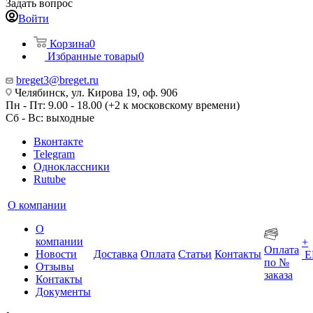
Задать вопрос
Войти
Корзина
0
Избранные товары
0
breget3@breget.ru
Челябинск, ул. Кирова 19, оф. 906
Пн - Пт: 9.00 - 18.00 (+2 к московскому времени)
Сб - Вс: выходные
Вконтакте
Telegram
Одноклассники
Rutube
О компании
О
компании
+
Оплата
Новости
Доставка
Оплата
Статьи
Контакты
Е
по №
Отзывы
заказа
Контакты
Документы