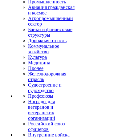
Промышленность
Авиация гражданская
и космос
Агропромышленный
сектор
Банки и финансовые
структуры
Дорожная отрасль
Коммунальное
хозяйство
Культура
Медицина
Прочее
Железнодорожная
отрасль
Судостроение и
судоходство
Профсоюзы
Награды для
ветеранов и
ветеранских
организаций
Российский союз
офицеров
Внутренние войска