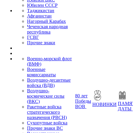
Юбилеи СССР
Таджикистан
Афганистан
Нагорный Карабах
Чеченская народная
республика
ГСВГ
Прочие знаки
Военно-морской флот
(ВМФ)
Военные
комиссариаты
Воздушно-десантные
войска (ВДВ)
Воздушно-
80 лет
космические силы
Победы
(ВКС)
ПАМЯ
НОВИНКИ
ВОВ
Ракетные войска
ДАТЫ
стратегического
назначения (РВСН)
Сухопутные войска
Прочие знаки ВС