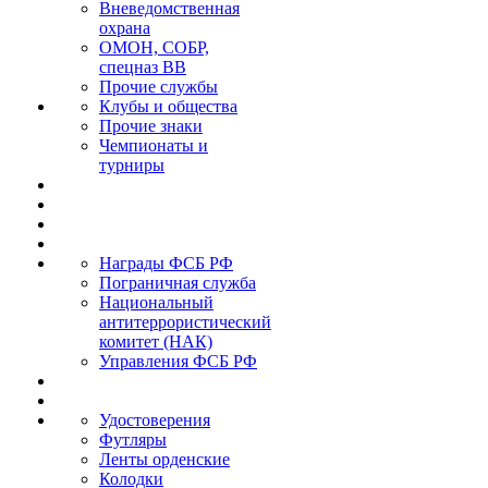
Вневедомственная
охрана
ОМОН, СОБР,
спецназ ВВ
Прочие службы
Клубы и общества
Прочие знаки
Чемпионаты и
турниры
Награды ФСБ РФ
Пограничная служба
Национальный
антитеррористический
комитет (НАК)
Управления ФСБ РФ
Удостоверения
Футляры
Ленты орденские
Колодки