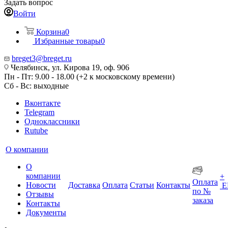
Задать вопрос
Войти
Корзина
0
Избранные товары
0
breget3@breget.ru
Челябинск, ул. Кирова 19, оф. 906
Пн - Пт: 9.00 - 18.00 (+2 к московскому времени)
Сб - Вс: выходные
Вконтакте
Telegram
Одноклассники
Rutube
О компании
О
компании
+
Оплата
Новости
Доставка
Оплата
Статьи
Контакты
Е
по №
Отзывы
заказа
Контакты
Документы