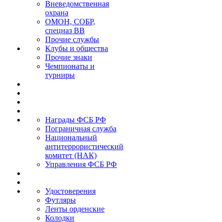
Вневедомственная
охрана
ОМОН, СОБР,
спецназ ВВ
Прочие службы
Клубы и общества
Прочие знаки
Чемпионаты и
турниры
Награды ФСБ РФ
Пограничная служба
Национальный
антитеррористический
комитет (НАК)
Управления ФСБ РФ
Удостоверения
Футляры
Ленты орденские
Колодки