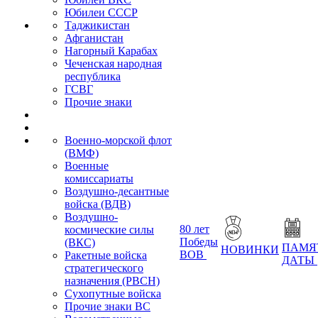
Юбилеи СССР
Таджикистан
Афганистан
Нагорный Карабах
Чеченская народная
республика
ГСВГ
Прочие знаки
Военно-морской флот
(ВМФ)
Военные
комиссариаты
Воздушно-десантные
войска (ВДВ)
Воздушно-
80 лет
космические силы
Победы
(ВКС)
ПАМЯ
НОВИНКИ
ВОВ
Ракетные войска
ДАТЫ
стратегического
назначения (РВСН)
Сухопутные войска
Прочие знаки ВС