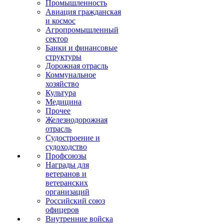
Промышленность
Авиация гражданская
и космос
Агропромышленный
сектор
Банки и финансовые
структуры
Дорожная отрасль
Коммунальное
хозяйство
Культура
Медицина
Прочее
Железнодорожная
отрасль
Судостроение и
судоходство
Профсоюзы
Награды для
ветеранов и
ветеранских
организаций
Российский союз
офицеров
Внутренние войска