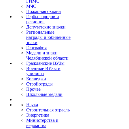
ГИМС
МЧС
Пожарная охрана
Гербы городов и
регионов
Депутатские значки
Региональные
награды и юбилейные
знаки
География
Медали и знаки
Челябинской области
Гражданские ВУЗы
Военные ВУЗы и
училища
Колледжи
Стройотряды
Прочее
Школьные медали
Наука
Строительная отрасль
Энергетика
Министерства и
ведомства