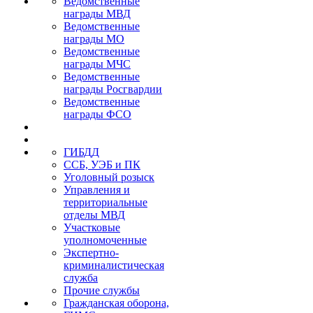
Ведомственные
награды МВД
Ведомственные
награды МО
Ведомственные
награды МЧС
Ведомственные
награды Росгвардии
Ведомственные
награды ФСО
ГИБДД
ССБ, УЭБ и ПК
Уголовный розыск
Управления и
территориальные
отделы МВД
Участковые
уполномоченные
Экспертно-
криминалистическая
служба
Прочие службы
Гражданская оборона,