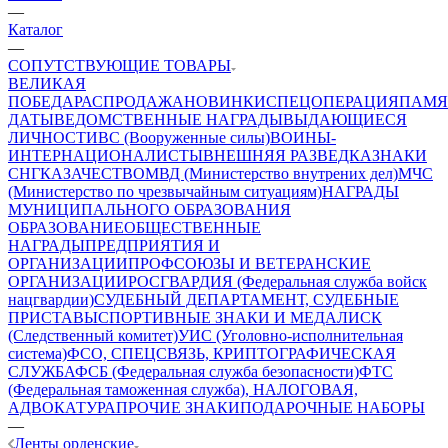
—
Каталог
—
СОПУТСТВУЮЩИЕ ТОВАРЫ
ВЕЛИКАЯ
ПОБЕДА
РАСПРОДАЖА
НОВИНКИ
СПЕЦОПЕРАЦИЯ
ПАМЯ
ДАТЫ
ВЕДОМСТВЕННЫЕ НАГРАДЫ
ВЫДАЮЩИЕСЯ
ЛИЧНОСТИ
ВС (Вооруженные силы)
ВОИНЫ-
ИНТЕРНАЦИОНАЛИСТЫ
ВНЕШНЯЯ РАЗВЕДКА
ЗНАКИ
СНГ
КАЗАЧЕСТВО
МВД (Министерство внутрених дел)
МЧС
(Министерство по чрезвычайным ситуациям)
НАГРАДЫ
МУНИЦИПАЛЬНОГО ОБРАЗОВАНИЯ
ОБРАЗОВАНИЕ
ОБЩЕСТВЕННЫЕ
НАГРАДЫ
ПРЕДПРИЯТИЯ И
ОРГАНИЗАЦИИ
ПРОФСОЮЗЫ И ВЕТЕРАНСКИЕ
ОРГАНИЗАЦИИ
РОСГВАРДИЯ (Федеральная служба войск
нацгвардии)
СУДЕБНЫЙ ДЕПАРТАМЕНТ, СУДЕБНЫЕ
ПРИСТАВЫ
СПОРТИВНЫЕ ЗНАКИ И МЕДАЛИ
СК
(Следственный комитет)
УИС (Уголовно-исполнительная
система)
ФСО, СПЕЦСВЯЗЬ, КРИПТОГРАФИЧЕСКАЯ
СЛУЖБА
ФСБ (Федеральная служба безопасности)
ФТС
(Федеральная таможенная служба), НАЛОГОВАЯ,
АДВОКАТУРА
ПРОЧИЕ ЗНАКИ
ПОДАРОЧНЫЕ НАБОРЫ
—
Ленты орденские