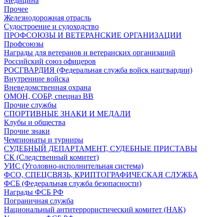
Медицина
Прочее
Железнодорожная отрасль
Судостроение и судоходство
ПРОФСОЮЗЫ И ВЕТЕРАНСКИЕ ОРГАНИЗАЦИИ
Профсоюзы
Награды для ветеранов и ветеранских организаций
Российский союз офицеров
РОСГВАРДИЯ (Федеральная служба войск нацгвардии)
Внутренние войска
Вневедомственная охрана
ОМОН, СОБР, спецназ ВВ
Прочие службы
СПОРТИВНЫЕ ЗНАКИ И МЕДАЛИ
Клубы и общества
Прочие знаки
Чемпионаты и турниры
СУДЕБНЫЙ ДЕПАРТАМЕНТ, СУДЕБНЫЕ ПРИСТАВЫ
СК (Следственный комитет)
УИС (Уголовно-исполнительная система)
ФСО, СПЕЦСВЯЗЬ, КРИПТОГРАФИЧЕСКАЯ СЛУЖБА
ФСБ (Федеральная служба безопасности)
Награды ФСБ РФ
Пограничная служба
Национальный антитеррористический комитет (НАК)