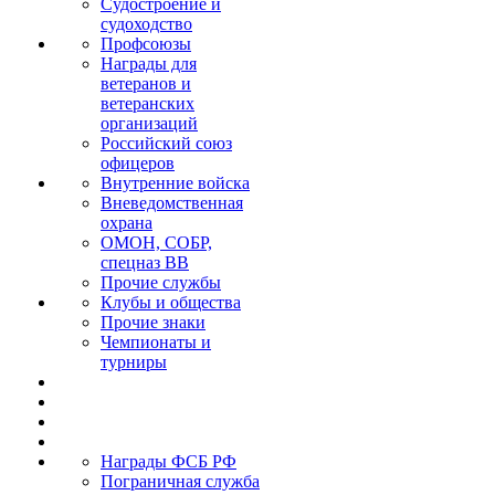
Судостроение и
судоходство
Профсоюзы
Награды для
ветеранов и
ветеранских
организаций
Российский союз
офицеров
Внутренние войска
Вневедомственная
охрана
ОМОН, СОБР,
спецназ ВВ
Прочие службы
Клубы и общества
Прочие знаки
Чемпионаты и
турниры
Награды ФСБ РФ
Пограничная служба