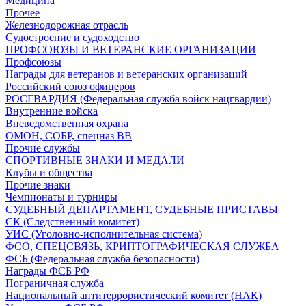
Медицина
Прочее
Железнодорожная отрасль
Судостроение и судоходство
ПРОФСОЮЗЫ И ВЕТЕРАНСКИЕ ОРГАНИЗАЦИИ
Профсоюзы
Награды для ветеранов и ветеранских организаций
Российский союз офицеров
РОСГВАРДИЯ (Федеральная служба войск нацгвардии)
Внутренние войска
Вневедомственная охрана
ОМОН, СОБР, спецназ ВВ
Прочие службы
СПОРТИВНЫЕ ЗНАКИ И МЕДАЛИ
Клубы и общества
Прочие знаки
Чемпионаты и турниры
СУДЕБНЫЙ ДЕПАРТАМЕНТ, СУДЕБНЫЕ ПРИСТАВЫ
СК (Следственный комитет)
УИС (Уголовно-исполнительная система)
ФСО, СПЕЦСВЯЗЬ, КРИПТОГРАФИЧЕСКАЯ СЛУЖБА
ФСБ (Федеральная служба безопасности)
Награды ФСБ РФ
Пограничная служба
Национальный антитеррористический комитет (НАК)