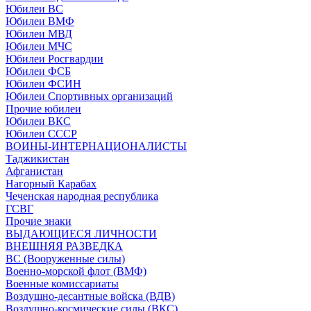
Юбилеи ВС
Юбилеи ВМФ
Юбилеи МВД
Юбилеи МЧС
Юбилеи Росгвардии
Юбилеи ФСБ
Юбилеи ФСИН
Юбилеи Спортивных организаций
Прочие юбилеи
Юбилеи ВКС
Юбилеи СССР
ВОИНЫ-ИНТЕРНАЦИОНАЛИСТЫ
Таджикистан
Афганистан
Нагорный Карабах
Чеченская народная республика
ГСВГ
Прочие знаки
ВЫДАЮЩИЕСЯ ЛИЧНОСТИ
ВНЕШНЯЯ РАЗВЕДКА
ВС (Вооруженные силы)
Военно-морской флот (ВМФ)
Военные комиссариаты
Воздушно-десантные войска (ВДВ)
Воздушно-космические силы (ВКС)