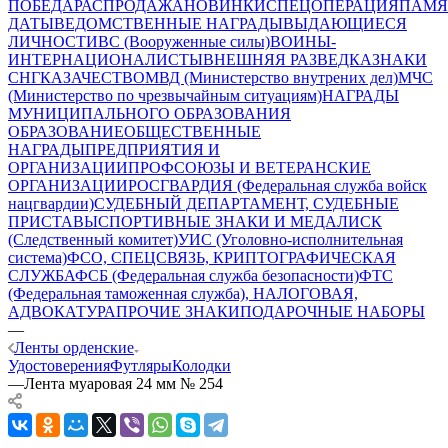
ПОБЕДА
РАСПРОДАЖА
НОВИНКИ
СПЕЦОПЕРАЦИЯ
ПАМЯ
ДАТЫ
ВЕДОМСТВЕННЫЕ НАГРАДЫ
ВЫДАЮЩИЕСЯ
ЛИЧНОСТИ
ВС (Вооруженные силы)
ВОИНЫ-
ИНТЕРНАЦИОНАЛИСТЫ
ВНЕШНЯЯ РАЗВЕДКА
ЗНАКИ
СНГ
КАЗАЧЕСТВО
МВД (Министерство внутрених дел)
МЧС
(Министерство по чрезвычайным ситуациям)
НАГРАДЫ
МУНИЦИПАЛЬНОГО ОБРАЗОВАНИЯ
ОБРАЗОВАНИЕ
ОБЩЕСТВЕННЫЕ
НАГРАДЫ
ПРЕДПРИЯТИЯ И
ОРГАНИЗАЦИИ
ПРОФСОЮЗЫ И ВЕТЕРАНСКИЕ
ОРГАНИЗАЦИИ
РОСГВАРДИЯ (Федеральная служба войск
нацгвардии)
СУДЕБНЫЙ ДЕПАРТАМЕНТ, СУДЕБНЫЕ
ПРИСТАВЫ
СПОРТИВНЫЕ ЗНАКИ И МЕДАЛИ
СК
(Следственный комитет)
УИС (Уголовно-исполнительная
система)
ФСО, СПЕЦСВЯЗЬ, КРИПТОГРАФИЧЕСКАЯ
СЛУЖБА
ФСБ (Федеральная служба безопасности)
ФТС
(Федеральная таможенная служба), НАЛОГОВАЯ,
АДВОКАТУРА
ПРОЧИЕ ЗНАКИ
ПОДАРОЧНЫЕ НАБОРЫ
—
Ленты орденские
Удостоверения
Футляры
Колодки
—
Лента муаровая 24 мм № 254