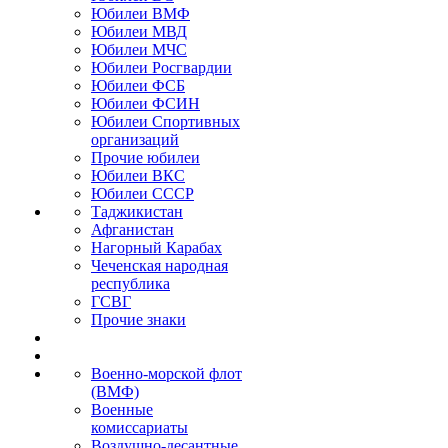
Юбилеи ВМФ
Юбилеи МВД
Юбилеи МЧС
Юбилеи Росгвардии
Юбилеи ФСБ
Юбилеи ФСИН
Юбилеи Спортивных
организаций
Прочие юбилеи
Юбилеи ВКС
Юбилеи СССР
Таджикистан
Афганистан
Нагорный Карабах
Чеченская народная
республика
ГСВГ
Прочие знаки
Военно-морской флот
(ВМФ)
Военные
комиссариаты
Воздушно-десантные