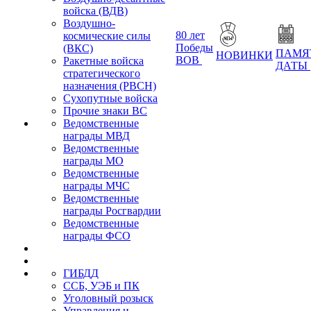
войска (ВДВ)
Воздушно-
80 лет
космические силы
Победы
(ВКС)
ПАМЯ
НОВИНКИ
ВОВ
Ракетные войска
ДАТЫ
стратегического
назначения (РВСН)
Сухопутные войска
Прочие знаки ВС
Ведомственные
награды МВД
Ведомственные
награды МО
Ведомственные
награды МЧС
Ведомственные
награды Росгвардии
Ведомственные
награды ФСО
ГИБДД
ССБ, УЭБ и ПК
Уголовный розыск
Управления и