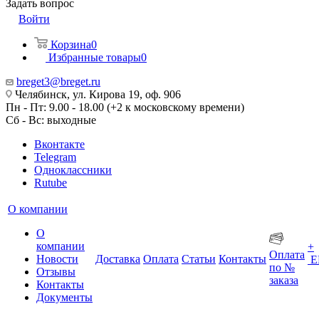
Задать вопрос
Войти
Корзина
0
Избранные товары
0
breget3@breget.ru
Челябинск, ул. Кирова 19, оф. 906
Пн - Пт: 9.00 - 18.00 (+2 к московскому времени)
Сб - Вс: выходные
Вконтакте
Telegram
Одноклассники
Rutube
О компании
О
компании
+
Оплата
Новости
Доставка
Оплата
Статьи
Контакты
Е
по №
Отзывы
заказа
Контакты
Документы